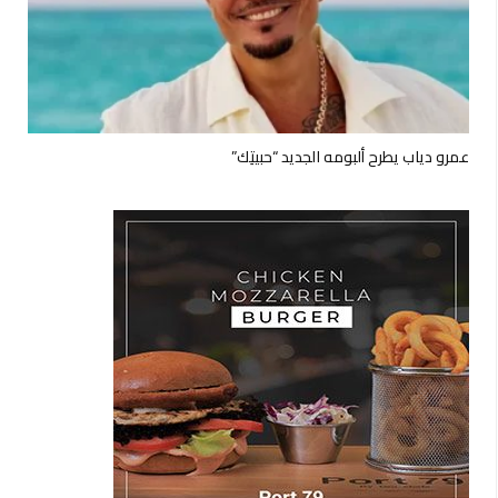
عمرو دياب يطرح ألبومه الجديد “حبيتِك”