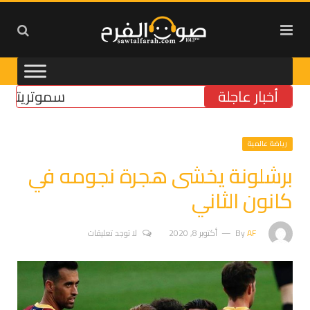
أخبار عاجلة
سموتريتش: بقاء 
رياضة عالمية
برشلونة يخشى هجرة نجومه في
كانون الثاني
AF
By
أكتوبر 8, 2020
لا توجد تعليقات