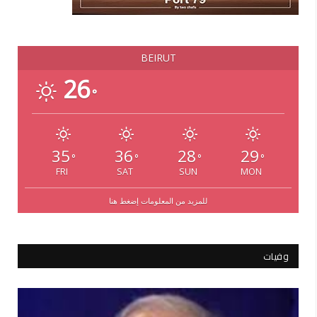
BEIRUT
26
°
35
36
28
29
°
°
°
°
FRI
SAT
SUN
MON
للمزيد من المعلومات إضغط هنا
وفيات