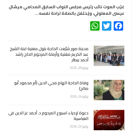
غيّب الموت نائب رئيس مجلس النواب السابق المحامي ميشال
عيسى المعلولي، ويُحتفل بالصلاة لراحة نفسه…
WhatsApp
Twitter
Facebook
مدينة صور شيّعت الحاجة بتول مغنية ابنة الشيخ
عبد الكريم مغنية وأرملة المرحوم الحاج راشد
أحمد بيطار
يوليو 28, 2026
وفاة الحاجة الهام محي الدين (أم محمود أبو
صالح)
يوليو 24, 2026
دعوة لإحياء اسبوع المرحوم د. أحمد عز الدين في
العباسية
يوليو 23, 2026