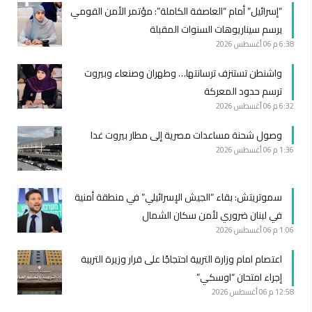
“إسرائيل” أمام “العاصفة الكاملة”: مؤتمر الأمن القومي
يرسم سيناريوهات السنوات المقبلة
6:38 م
06 أغسطس 2026
واشنطن تستنزف ترسانتها… وطهران وصنعاء وبيروت
ترسم حدود المعركة
6:32 م
06 أغسطس 2026
وصول شحنة مساعدات مصرية إلى مطار بيروت غدا
1:36 م
06 أغسطس 2026
سموتريتش: بقاء “الجيش الإسرائيلي” في منطقة أمنية
في لبنان ضروري لأمن سكان الشمال
1:06 م
06 أغسطس 2026
اعتصام امام وزارة التربية احتجاجًا على قرار وزيرة التربية
إجراء امتحان “اوسكي”
12:58 م
06 أغسطس 2026