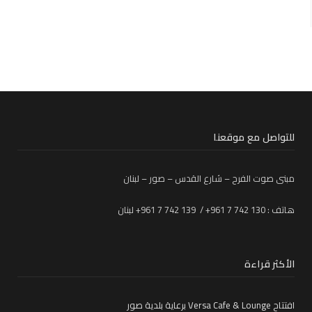
للتواصل مع موقعنا
مبنى صوت الفرح – شارع القدس – صور – لبنان
هاتف : 130 742 7 961+ / 139 742 7 961+ لبنان
الأكثر قراءة
افتتاح Versa Cafe & Lounge برعاية بلدية صور