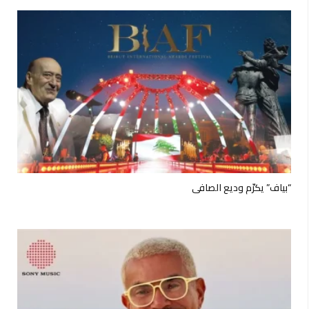
“بياف” يكرّم وديع الصافي