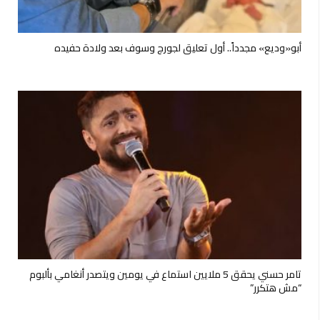
أبو«وديع» مجدداً.. أول تعليق لجورج وسوف بعد ولادة حفيده
تامر حسني يحقق 5 ملايين استماع في يومين ويتصدر أنغامي بألبوم
“مش هتكرر”