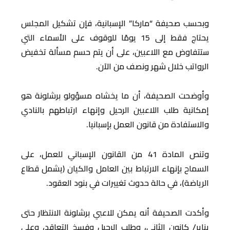
وبحسب صحيفة “ماركا” الإسبانية، فإن تشكيل المجلس
يحتاج فقط إلى 15 يومًا للوقوف على الأسماء التي
ستتفاوض مع اللاعبين، على أن يتم حسم مسألة تخفيض
الرواتب خلال شهر ونصف من الآن.
وأوضحت الصحيفة، أن ما يخشاه مسؤولو برشلونة هو
إمكانية طلب اللاعبين الرحيل وإنهاء ارتباطهم بالنادي
والاستفادة من قانون العمل بإسبانيا.
وتنص المادة 41 من القانون الإسباني للعمل، على
السماح بإنهاء الارتباط بين العامل والكيان (يشمل قطاع
الرياضة)، في حالة حدوث تغييرات في بنود العقود.
وأكدت الصحيفة أنه يمكن للاعبي برشلونة الانتظار حتى
يناير/ كانون الثاني، وطلب الرحيل وفسخ التعاقد، وعلى