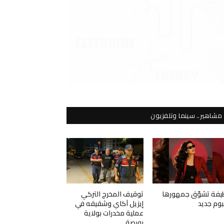
مشاهير.. سينما وتلفزيون
يفة تشوّق جمهورها
توقيف المخرج التركي
لبوم جديد
إيزيل آكاي وشقيقه في
عملية مخدرات بولاية
بورصة