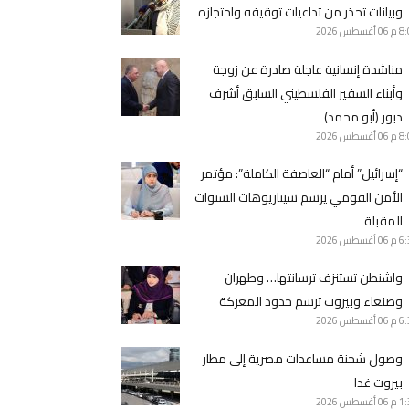
وبيانات تحذر من تداعيات توقيفه واحتجازه
8 م
06 أغسطس 2026
مناشدة إنسانية عاجلة صادرة عن زوجة
وأبناء السفير الفلسطيني السابق أشرف
دبور (أبو محمد)
8 م
06 أغسطس 2026
“إسرائيل” أمام “العاصفة الكاملة”: مؤتمر
الأمن القومي يرسم سيناريوهات السنوات
المقبلة
6 م
06 أغسطس 2026
واشنطن تستنزف ترسانتها… وطهران
وصنعاء وبيروت ترسم حدود المعركة
6 م
06 أغسطس 2026
وصول شحنة مساعدات مصرية إلى مطار
بيروت غدا
1 م
06 أغسطس 2026