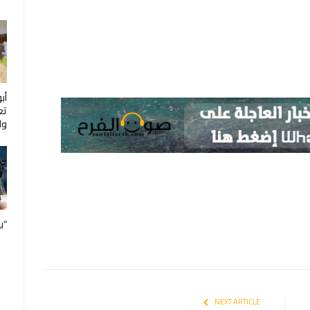
أب
تع
ول
“ب
NEXT ARTICLE