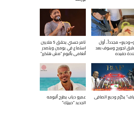
و«وديع» مجدداً.. أول
تامر حسني يحقق 5 ملايين
ليق لجورج وسوف بعد
استماع في يومين ويتصدر
ادة حفيده
أنغامي بألبوم “مش هتكرر”
ياف” يكرّم وديع الصافي
عمرو دياب يطرح ألبومه
الجديد “حبيتِك”