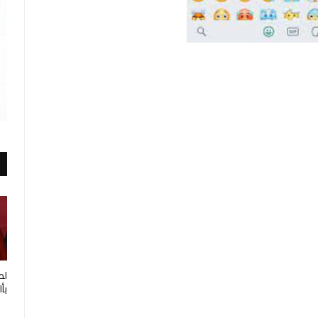
لط
بأ