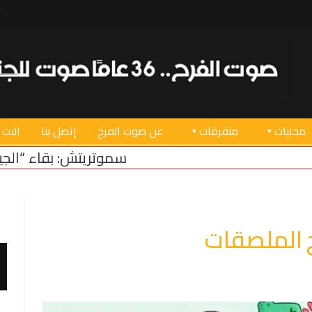
محليات
متفرقات
عن صوت الفرح
إتصل بنا
البث 
سموتريتش: بقاء “الجيش الإسرائيلي” في منطقة 
ح الملصقات