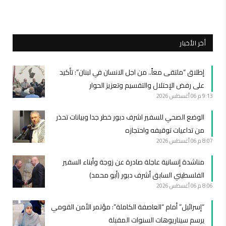
أخر الأخبار
إطلاق “ملتقى معاً.. من اجل الانسان في لبنان”: تأكيد
على رفض الإحتلال والتقسيم وتعزيز الحوار
9:13 م
06 أغسطس 2026
الوضع الصحي للسفير اشرف دبور خطر جدا وبيانات تحذر
من تداعيات توقيفه واحتجازه
8:07 م
06 أغسطس 2026
مناشدة إنسانية عاجلة صادرة عن زوجة وأبناء السفير
الفلسطيني السابق أشرف دبور (أبو محمد)
8:06 م
06 أغسطس 2026
“إسرائيل” أمام “العاصفة الكاملة”: مؤتمر الأمن القومي
يرسم سيناريوهات السنوات المقبلة