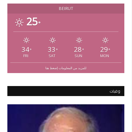
BEIRUT
25
°
34
33
28
29
°
°
°
°
FRI
SAT
SUN
MON
للمزيد من المعلومات إضغط هنا
وفيات