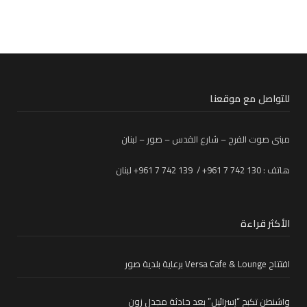
للتواصل مع موقعنا
مبنى صوت الفرح – شارع القدس – صور – لبنان
هاتف : 130 742 7 961+ / 139 742 7 961+ لبنان
الأكثر قراءة
افتتاح Versa Cafe & Lounge برعاية بلدية صور
واشنطن تكبح “إسرائيل” بعد حادثة مجدل زون