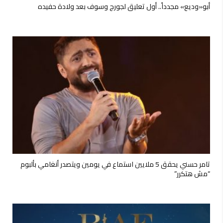
أبو«وديع» مجدداً.. أول تعليق لجورج وسوف بعد ولادة حفيده
تامر حسني يحقق 5 ملايين استماع في يومين ويتصدر أنغامي بألبوم
“مش هتكرر”