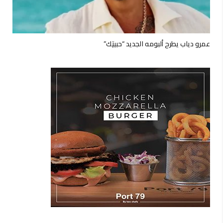
عمرو دياب يطرح ألبومه الجديد “حبيتِك”