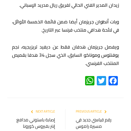
زيدان المدير الفني الحالي لفريق ريال مدريد الإسباني.
وبات أنطوان جريزمان أيضا ضمن قائمة الخمسة الأوائل،
في لائحة هدافي منتخب فرنسا عبر التاريخ.
ويفصل جريزمان هدفان فقط عن ديفيد تريزيجيه، نجم
يوفنتوس وموناكو السابق، الذي سجل 34 هدفا بقميص
المنتخب الفرنسي.
WhatsApp
Twitter
Facebook
NEXT ARTICLE
PREVIOUS ARTICLE
رقم قياسي جديد في
إصابة باستوني مدافع
مسيرة راموس
إنتر بفيروس كورونا