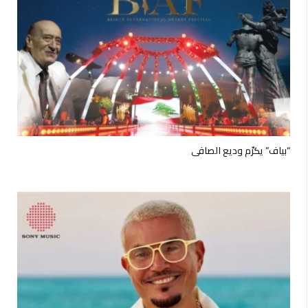
“بياف” يكرّم وديع الصافي