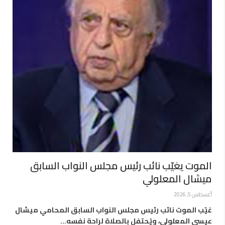
الموت يغيّب نائب رئيس مجلس النواب السابق
ميشال المعلولي
أغسطس 5, 2026
غيّب الموت نائب رئيس مجلس النواب السابق المحامي ميشال
عيسى المعلولي، ويُحتفل بالصلاة لراحة نفسه…