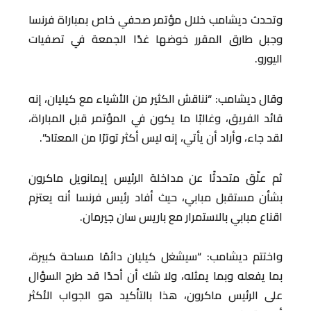
وتحدث ديشامب خلال مؤتمر صحفي خاص بمباراة فرنسا
وجبل طارق المقرر خوضها غدًا الجمعة في تصفيات
اليورو.
وقال ديشامب: “نناقش الكثير من الأشياء مع كيليان، إنه
قائد الفريق، وغالبًا ما يكون في المؤتمر قبل المباراة،
لقد جاء، وأراد أن يأتي، إنه ليس أكثر توترًا من المعتاد”.
ثم علّق متحدثًا عن مداخلة الرئيس إيمانويل ماكرون
بشأن مستقبل مبابي، حيث أفاد رئيس فرنسا أنه يعتزم
اقناع مبابي بالاستمرار مع باريس سان جيرمان.
واختتم ديشامب: “سيشغل كيليان دائمًا مساحة كبيرة،
بما يفعله وبما يمثله، ولا شك أن أحدًا قد طرح السؤال
على الرئيس ماكرون، هذا بالتأكيد هو الجواب الأكثر