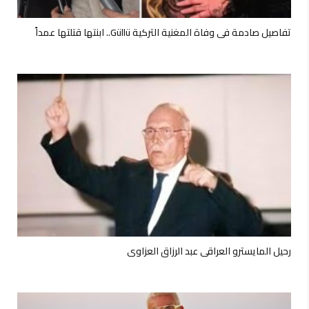
تفاصيل صادمة في وفاة المغنية التركية Güllü.. ابنتها قتلتها عمداً
رحيل المايسترو العراقي عبد الرزاق العزاوي