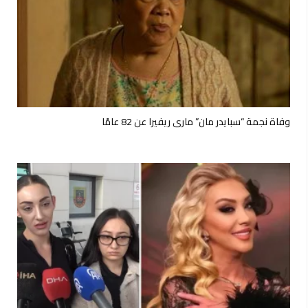
وفاة نجمة “سبايدر مان” ماري ريفيرا عن 82 عامًا