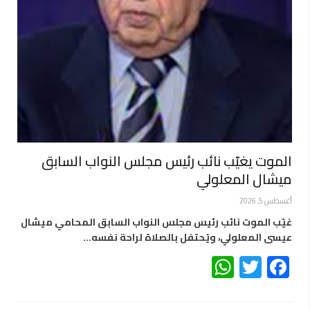
الموت يغيّب نائب رئيس مجلس النواب السابق
ميشال المعلولي
أغسطس 5, 2026
غيّب الموت نائب رئيس مجلس النواب السابق المحامي ميشال
عيسى المعلولي، ويُحتفل بالصلاة لراحة نفسه…
WhatsApp
Twitter
Facebook