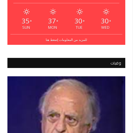
35
37
30
30
°
°
°
°
SUN
MON
TUE
WED
للمزيد من المعلومات إضغط هنا
وفيات