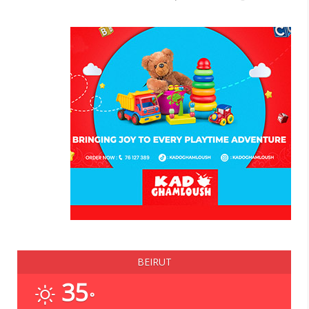
BEIRUT
35
°