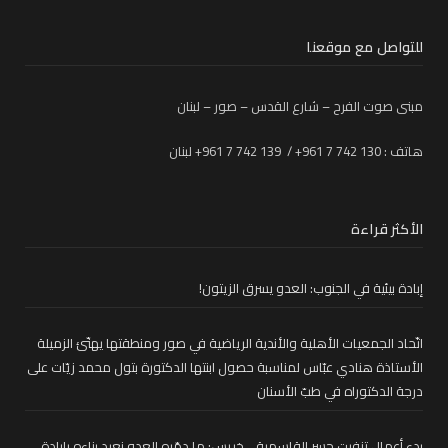
للتواصل مع موقعنا
مبنى صوت الفرح – شارع القدس – صور – لبنان
هاتف : 130 742 7 961+ / 139 742 7 961+ لبنان
الأكثر قراءة
إبادة بيئية في الجنوب: العدو يسرق الزيتون!
اتّحاد الجمعيات الأهلية والأندية الرياضية في صور ومنطقتها يهنّئ الزميلة
الأستاذة هنادي عبّاس لمناسبة حصول ابنتها الدكتورة بتول محمد زيّات على
درجة الدكتوراه في طبّ الأسنان
بدء أعمال تزفيت جسر القاسمية.. خريس: ما دمّره العدو نعيد بناءه بإرادة