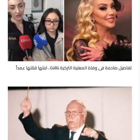
تفاصيل صادمة في وفاة المغنية التركية Güllü.. ابنتها قتلتها عمداً