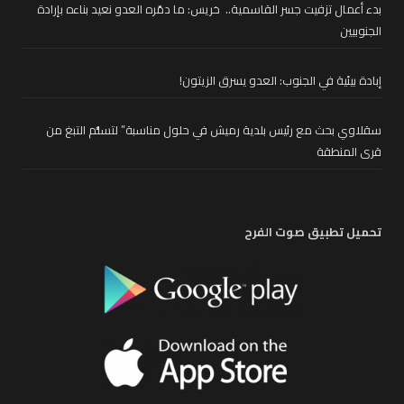
بدء أعمال تزفيت جسر القاسمية.. خريس: ما دمّره العدو نعيد بناءه بإرادة
الجنوبيين
إبادة بيئية في الجنوب: العدو يسرق الزيتون!
سقلاوي بحث مع رئيس بلدية رميش في حلول مناسبة” لتسلُّم التبغ من
قرى المنطقة
تحميل تطبيق صوت الفرح