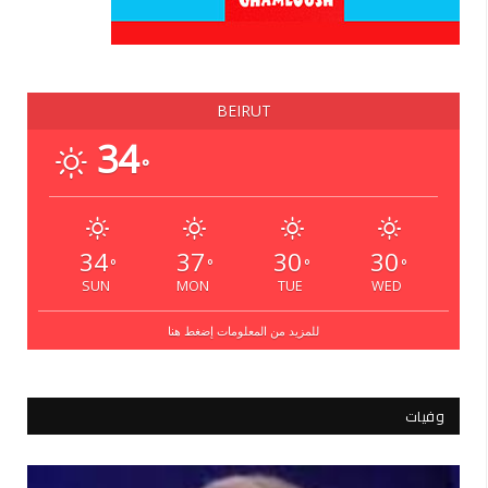
BEIRUT
34
°
34
37
30
30
°
°
°
°
SUN
MON
TUE
WED
للمزيد من المعلومات إضغط هنا
وفيات