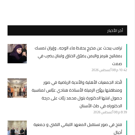
أخر الأخبار
ترامب يبحث عن مخرجٍ يحفظ ماء الوجه.. وإيران تمسك
بمفاتيح هرمز واليمن يضيّق الخناق ولبنان يضرب في
صمت
10:42 م
08 أغسطس 2026
اتّحاد الجمعيات الأهلية والأندية الرياضية في صور
ومنطقتها يهنّئ الزميلة الأستاذة هنادي عبّاس لمناسبة
حصول ابنتها الدكتورة بتول محمد زيّات على درجة
الدكتوراه في طبّ الأسنان
8:39 م
08 أغسطس 2026
فتح في صور تستقبل المعهد اللبناني التقني و جمعية
أجيال