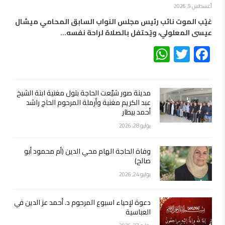
أغسطس 5, 2026
غيّب الموت نائب رئيس مجلس النواب السابق المحامي ميشال
عيسى المعلولي، ويُحتفل بالصلاة لراحة نفسه…
WhatsApp
Twitter
Facebook
مدينة صور شيّعت الحاجة بتول مغنية ابنة الشيخ
عبد الكريم مغنية وأرملة المرحوم الحاج راشد
أحمد بيطار
يوليو 28, 2026
وفاة الحاجة الهام محي الدين (أم محمود أبو
صالح)
يوليو 24, 2026
دعوة لإحياء اسبوع المرحوم د. أحمد عز الدين في
العباسية