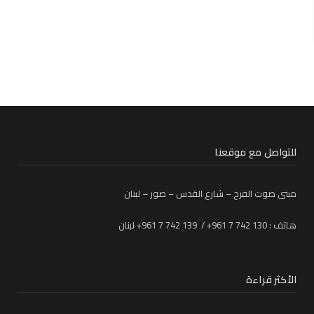
للتواصل مع موقعنا
مبنى صوت الفرح – شارع القدس – صور – لبنان
هاتف : 130 742 7 961+ / 139 742 7 961+ لبنان
الأكثر قراءة