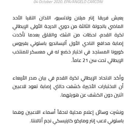
04 October 2020. EPA/ANGELO CARCONI
يعيش فريقا إنتر ميلان ولاتسيو، اللذان التقيا الأحد
الماضي بالجولة الثالثة من دوري الدرجة الأولى الإيطالي
لكرة القدم، لحظات من الشك والقلق بعدما تأكدت
إصابة مدافع النادي الأول أليساندرو باستوني بفيروس
كورونا المستجد في اختبار خضع له في معسكر للمنتخب
الإيطالي تحت سن 21 عاماً.
وأكد الاتحاد الإيطالي لكرة القدم في بيان صدر الأربعاء
أن الاختبارات الأخيرة كشفت حالتي إصابة تعود للاعبين
اثنين دون الكشف عن هويتهما.
ونشرت وسائل إعلام محلية لاحقاً أسماء اللاعبين وهما
باستوني لاعب إنتر وماركو كارنيسكي نجم أتالانتا.