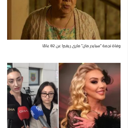
وفاة نجمة “سبايدر مان” ماري ريفيرا عن 82 عامًا