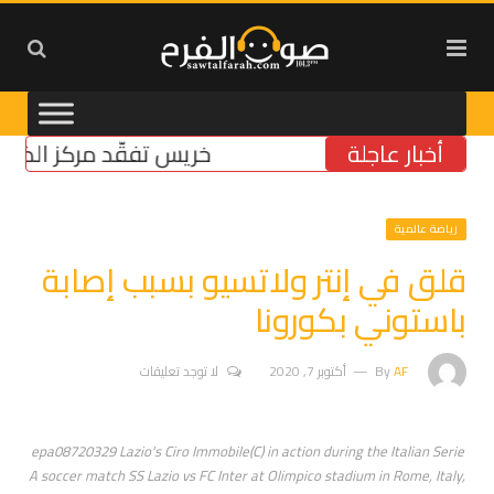
أخبار عاجلة
خريس تفقّد مركز الضمان ال
رياضة عالمية
قلق في إنتر ولاتسيو بسبب إصابة
باستوني بكورونا
AF
By
أكتوبر 7, 2020
لا توجد تعليقات
epa08720329 Lazio's Ciro Immobile(C) in action during the Italian Serie
A soccer match SS Lazio vs FC Inter at Olimpico stadium in Rome, Italy,