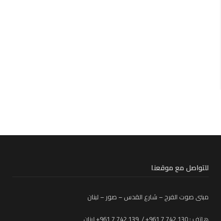
للتواصل مع موقعنا
مبنى صوت الفرح – شارع القدس – صور – لبنان
هاتف : 130 742 7 961+ / 139 742 7 961+ لبنان