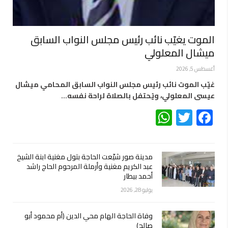
الموت يغيّب نائب رئيس مجلس النواب السابق
ميشال المعلولي
أغسطس 5, 2026
غيّب الموت نائب رئيس مجلس النواب السابق المحامي ميشال
عيسى المعلولي، ويُحتفل بالصلاة لراحة نفسه…
WhatsApp
Twitter
Facebook
مدينة صور شيّعت الحاجة بتول مغنية ابنة الشيخ
عبد الكريم مغنية وأرملة المرحوم الحاج راشد
أحمد بيطار
يوليو 28, 2026
وفاة الحاجة الهام محي الدين (أم محمود أبو
صالح)