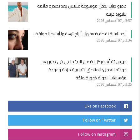
عمرو دياب يدخل موسوعة غينيس بعد تصدره قائمة
بيلبورد عربية
3:37 م
07 أغسطس 2026
الحساسية نقطة ضعفها .. أبراج ترهقها أبسط المواقف
3:34 م
07 أغسطس 2026
خريس تفقّد مركز الضمان الاجتماعي في صور بعد
عودته للعمل: المناطق التجريبية مزحة وعودة
مؤسسات الدولة ضرورة ملحّة
3:26 م
07 أغسطس 2026
Like on Facebook
Follow on Twitter
Follow on Instagram