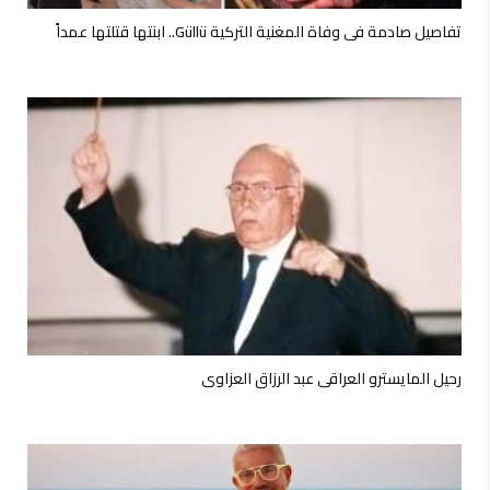
تفاصيل صادمة في وفاة المغنية التركية Güllü.. ابنتها قتلتها عمداً
رحيل المايسترو العراقي عبد الرزاق العزاوي