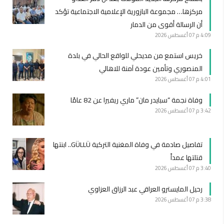
مركزها… مجموعة البازورية الإعلامية الاجتماعية تؤكد
أن الرسالة أقوى من الدمار
4:09 م
07 أغسطس 2026
خريس استمع من مديحلي للواقع الحالي في بلدة
المنصوري وتأمين عودة آمنة للاهالي
4:01 م
07 أغسطس 2026
وفاة نجمة “سبايدر مان” ماري ريفيرا عن 82 عامًا
3:42 م
07 أغسطس 2026
تفاصيل صادمة في وفاة المغنية التركية GÜLLÜ.. ابنتها
قتلتها عمداً
3:40 م
07 أغسطس 2026
رحيل المايسترو العراقي عبد الرزاق العزاوي
3:38 م
07 أغسطس 2026