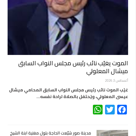
الموت يغيّب نائب رئيس مجلس النواب السابق
ميشال المعلولي
أغسطس 5, 2026
غيّب الموت نائب رئيس مجلس النواب السابق المحامي ميشال
عيسى المعلولي، ويُحتفل بالصلاة لراحة نفسه…
WhatsApp
Twitter
Facebook
مدينة صور شيّعت الحاجة بتول مغنية ابنة الشيخ