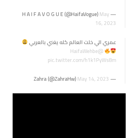
May
— H A I F A V O G U E (@HaifaVogue)
16, 2023
عمري الي خلت العالم كله يغني بالعربي
@HaifaWehbe
pic.twitter.com/h1k1PyWs8m
May 14, 2023
— Zahra (@ZahraHw)