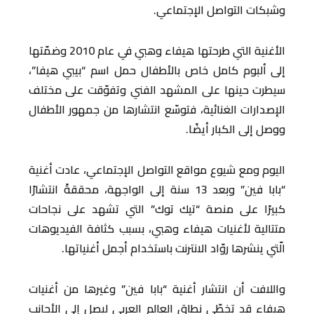
وشبكات التواصل الإجتماعي.
الأغنية التي طرحتها هيفاء وهبي في عام 2010 وضمّتها
إلى ألبوم كامل خاص بالأطفال حمل اسم “بيبي هيفا”،
سيطرت حينها على المشهد الفني وتفوّقت على مختلف
الإصدارات الغنائية، فتوسّع انتشارها من جمهور الأطفال
ووصل إلى الكبار أيضًا.
اليوم ومع شيوع مواقع التواصل الإجتماعي، عادت أغنية
“بابا فين” وبعد 13 سنة إلى الواجهة، محققةً انتشارًا
كبيرًا على منصة “تيك توك” التي تشهد على نجاحات
متتالية لأغنيات هيفاء وهبي، بسبب كثافة الفيديوهات
الّتي ينشرها روّاد الانترنت باستخدام أجمل أغنياتها.
واللافت أن انتشار أغنية “بابا فين” وغيرها من أغنيات
هيفاء قد تخطّى نطاق العالم العربي ليصل إلى الأجانب