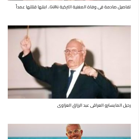
تفاصيل صادمة في وفاة المغنية التركية Güllü.. ابنتها قتلتها عمداً
رحيل المايسترو العراقي عبد الرزاق العزاوي