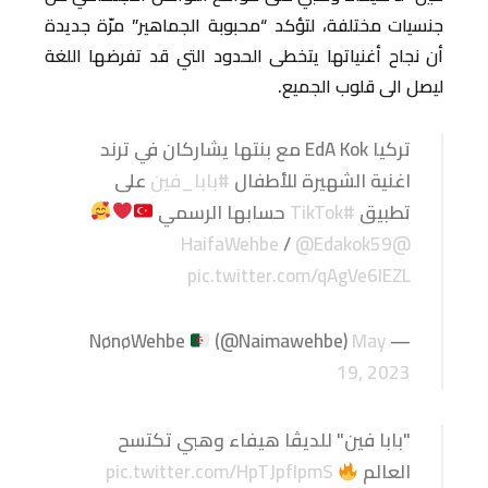
جنسيات مختلفة، لتؤكد “محبوبة الجماهير” مرّة جديدة
أن نجاح أغنياتها يتخطى الحدود التي قد تفرضها اللغة
ليصل الى قلوب الجميع.
تركيا EdA Kok مع بنتها يشاركان في ترند
اغنية الشهيرة للأطفال
#بابا_فين
على
تطبيق
#TikTok
حسابها الرسمي
/
@Edakok59
@HaifaWehbe
pic.twitter.com/qAgVe6IEZL
(@Naimawehbe)
May
— NønøWehbe
19, 2023
"بابا فين" للديڤا هيفاء وهبي تكتسح
العالم
pic.twitter.com/HpTJpfIpmS