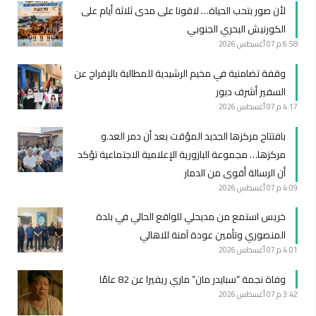
لأن صور بتحب الحياة… لاقونا على مدى ثلاثة أيام على
الكورنيش البحري الجنوبي
6:58 م
07 أغسطس 2026
وقفة تضامنية في مخيم الرشيدية للمطالبة بالإفراج عن
السفير أشرف دبور
4:17 م
07 أغسطس 2026
بافتتاح مركزها الجديد المؤقت بعد أن دمر العد.و
مركزها… مجموعة البازورية الإعلامية الاجتماعية تؤكد
أن الرسالة أقوى من الدمار
4:09 م
07 أغسطس 2026
خريس استمع من مديحلي للواقع الحالي في بلدة
المنصوري وتأمين عودة آمنة للاهالي
4:01 م
07 أغسطس 2026
وفاة نجمة “سبايدر مان” ماري ريفيرا عن 82 عامًا
3:42 م
07 أغسطس 2026