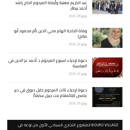
عبد الكريم مغنية وأرملة المرحوم الحاج راشد
أحمد بيطار
يوليو 28, 2026
وفاة الحاجة الهام محي الدين (أم محمود أبو
صالح)
يوليو 24, 2026
دعوة لإحياء اسبوع المرحوم د. أحمد عز الدين في
العباسية
يوليو 23, 2026
دعوة لإحياء ثالث المرحوم خليل دبوق في دير
عامص (قائمقام بنت جبيل سابقاً)
يوليو 19, 2026
BOURJI VILLAGE المشروع التجاري السياحي الأول من نوعه في