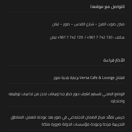
للتواصل مع موقعنا
مبنى صوت الفرح – شارع القدس – صور – لبنان
هاتف : 130 742 7 961+ / 139 742 7 961+ لبنان
الأكثر قراءة
افتتاح Versa Cafe & Lounge برعاية بلدية صور
الوضع الصحي للسفير اشرف دبور خطر جدا وبيانات تحذر من تداعيات توقيفه
واحتجازه
خريس تفقّد مركز الضمان الاجتماعي في صور بعد عودته للعمل: المناطق
التجريبية مزحة وعودة مؤسسات الدولة ضرورة ملحّة