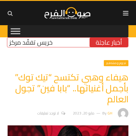
أخبار عاجلة
خريس تفقّد مركز الضمان ا
نجوم ومشاهير
هيفاء وهبي تكتسح “تيك توك”
بأجمل أغنياتها.. “بابا فين” تجول
العالم
GH
By
مايو 20, 2023
لا توجد تعليقات