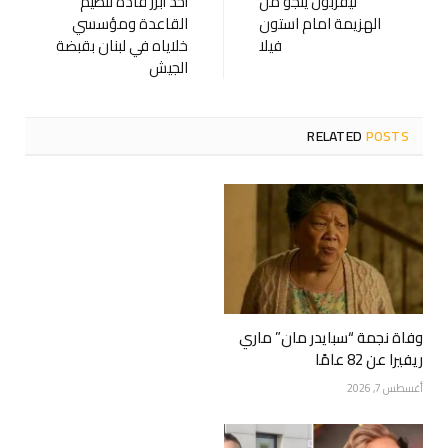
ليفربول ينجو من
أحد أبرز قادة تنظيم
الهزيمة امام استون
القاعدة ومؤسسي
فيلا
خلاياه في لبنان بقبضة
الجيش
RELATED
POSTS
وفاة نجمة “سبايدر مان” ماري
ريفيرا عن 82 عامًا
أغسطس 7, 2026