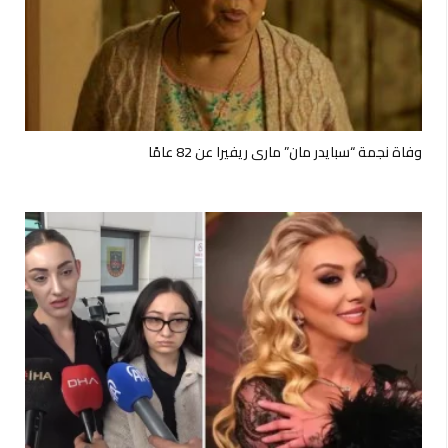
وفاة نجمة “سبايدر مان” ماري ريفيرا عن 82 عامًا