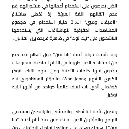
الذين يحرصون على استخدام أعمالها في منشوراتهم رغم
عدم اتقانهم اللغة العربيّة، إذ تخطى هاشتاغ
“#هيفاء_وهبي” الـ2.5 مليار استخدام في مجموع
المشاهدات الحقيقية للهاشتاغات التي يستخدمها
الناشطون على “تيك توك” في ظاهرة فريدة بين الفنانين.
وقد شملت جولة أغنية “بابا فين” حول العالم عدد كبير
من المشاهير الذين ظهروا في الأيام الماضية بفيديوهات
يردّدون فيها كلمات الأغنية ومن بينهم التيك التوكر
الكوري الشهير Won Jeong، والمؤثر السنغافوري نيك
كوفمان الّذي بات يُعرف عالمياً كواحد من أشهر التيك
توكرز.
وتطول لائحة الناشطين والممثلين والراقصين ومقدمي
البرامج والمؤثرين الذين يستخدمون منذ أيام أغنية “بابا
فين” لـ هيفاء وهبي على مواقع التواصل الاجتماعي من