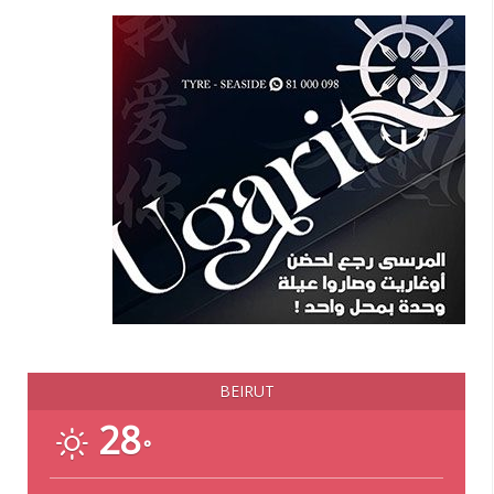
BEIRUT
28
°