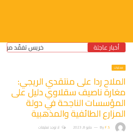
أخبار عاجلة
خريس تفقّد مركز الضما
محليات
الملاح ردا على منتقدي الريجي:
مغارة ناصيف سقلاوي دليل على
المؤسسات الناجحة في دولة
المزارع الطائفية والمذهبية
F.S
By
مايو 8, 2023
لا توجد تعليقات