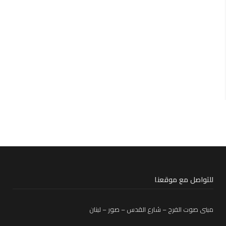
للتواصل مع موقعنا
مبنى صوت الفرح – شارع القدس – صور – لبنان