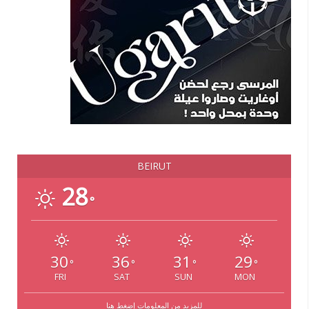
BEIRUT
28
°
30
36
31
29
°
°
°
°
FRI
SAT
SUN
MON
للمزيد من المعلومات إضغط هنا