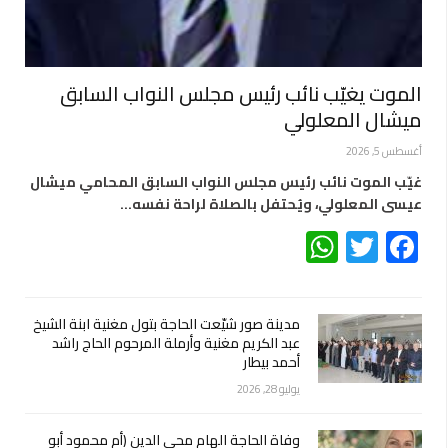
الموت يغيّب نائب رئيس مجلس النواب السابق
ميشال المعلولي
أغسطس 5, 2026
غيّب الموت نائب رئيس مجلس النواب السابق المحامي ميشال
عيسى المعلولي، ويُحتفل بالصلاة لراحة نفسه…
WhatsApp
Twitter
Facebook
مدينة صور شيّعت الحاجة بتول مغنية ابنة الشيخ
عبد الكريم مغنية وأرملة المرحوم الحاج راشد
أحمد بيطار
يوليو 28, 2026
وفاة الحاجة الهام محي الدين (أم محمود أبو