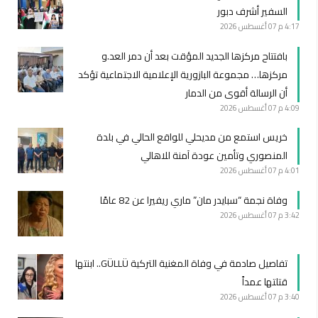
السفير أشرف دبور
4:17 م
07 أغسطس 2026
بافتتاح مركزها الجديد المؤقت بعد أن دمر العد.و
مركزها… مجموعة البازورية الإعلامية الاجتماعية تؤكد
أن الرسالة أقوى من الدمار
4:09 م
07 أغسطس 2026
خريس استمع من مديحلي للواقع الحالي في بلدة
المنصوري وتأمين عودة آمنة للاهالي
4:01 م
07 أغسطس 2026
وفاة نجمة “سبايدر مان” ماري ريفيرا عن 82 عامًا
3:42 م
07 أغسطس 2026
تفاصيل صادمة في وفاة المغنية التركية GÜLLÜ.. ابنتها
قتلتها عمداً
3:40 م
07 أغسطس 2026