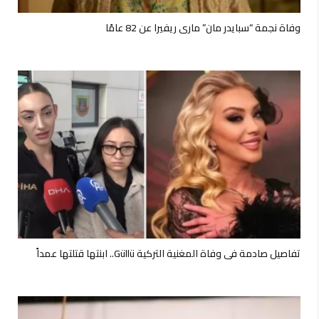
وفاة نجمة “سبايدر مان” ماري ريفيرا عن 82 عامًا
تفاصيل صادمة في وفاة المغنية التركية Güllü.. ابنتها قتلتها عمداً