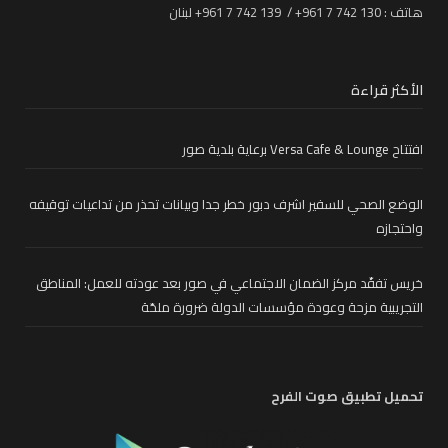
هاتف : 130 742 7 961+ / 139 742 7 961+ لبنان
الأكثر قراءة
افتتاح Versa Cafe & Lounge برعاية بلدية صور
الوضع الصحي للسفير اشرف دبور خطر جدا وبيانات تحذر من تداعيات توقيفه
واحتجازه
خريس تفقّد مركز الضمان الاجتماعي في صور بعد عودته للعمل: المناطق
التجريبية مزحة وعودة مؤسسات الدولة ضرورة ملحّة
تحميل تطبيق صوت الفرح