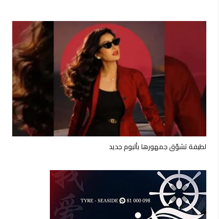
لطيفة تشوّق جمهورها بألبوم جديد