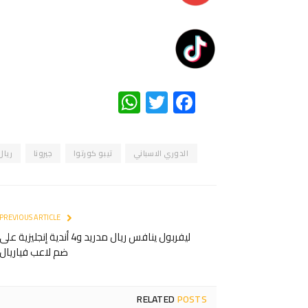
WhatsApp
Twitter
Facebook
الدوري الاسباني
تيبو كورتوا
جيرونا
ريال
PREVIOUS ARTICLE
ليفربول ينافس ريال مدريد و4 أندية إنجليزية على
ضم لاعب فياريال
RELATED
POSTS