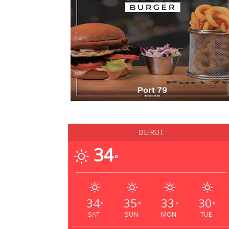
BEIRUT
34
°
34
35
33
30
°
°
°
°
SAT
SUN
MON
TUE