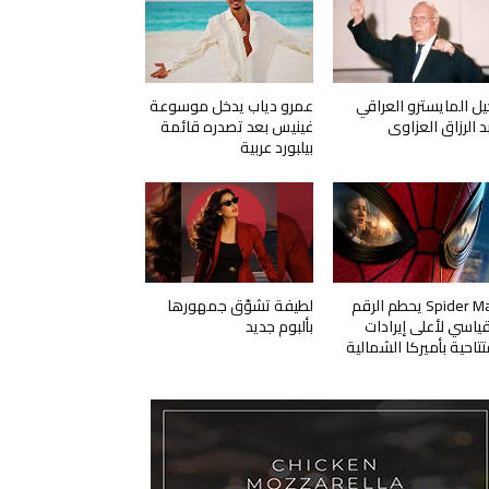
يل المايسترو العراقي
عمرو دياب يدخل موسوعة
د الرزاق العزاوي
غينيس بعد تصدره قائمة
بيلبورد عربية
Spider Man يحطم الرقم
لطيفة تشوّق جمهورها
قياسي لأعلى إيرادات
بألبوم جديد
تتاحية بأميركا الشمالية