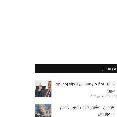
أخر الأخبار
أرسلان: نحذّر من مسلسل الإجرام بحقّ دروز
سوريا
1 م
08 أغسطس 2026
“بلومبرغ”: مشروع قانون أميركي لدعم
استقرار لبنان