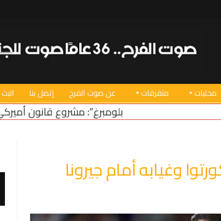
محليات
متفرقات
عن صوت الفرح
إتصل بنا
البث 
“بلومبرغ”: مشروع قانون أميركي لدعم استقرار لبنان
سرق
ورتوا وغيابه أمام جيرونا