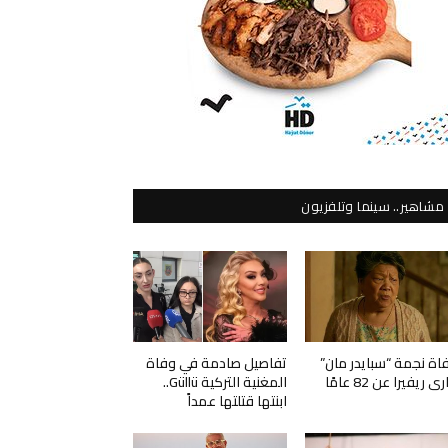
مشاهير.. سينما وتلفزيون
اة نجمة “سبايدر مان”
تفاصيل صادمة في وفاة
ي ريفيرا عن 82 عامًا
المغنية التركية Güllü..
ابنتها قتلتها عمداً