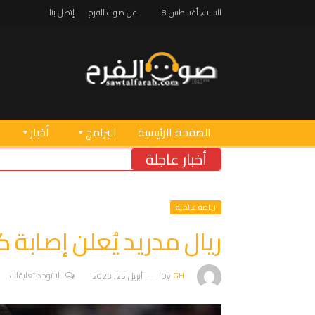
السبت, أغسطس 8
عن صوت الفرح
إتصل بنا
الصفحة الرئيسية
البرامج
أخبار
أخبار عاجلة
رياضة عالمية
ريال مدريد يُعلن إصابة ك
GH
By
أبريل 25, 2023
لا توجد تعليقات