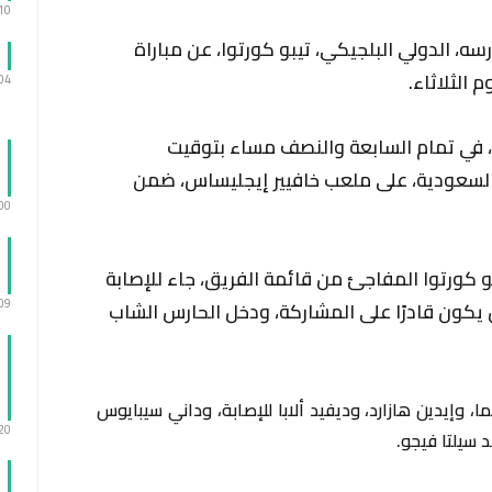
:10
سه، الدولي البلجيكي، تيبو كورتوا، عن مباراة
 الثلاثاء.
:04
ا، في تمام السابعة والنصف مساء بتوقيت
السعودية، على ملعب خافيير إيجليساس، ضمن
:00
و كورتوا المفاجئ من قائمة الفريق، جاء للإصابة
:09
ن يكون قادرًا على المشاركة، ودخل الحارس الشاب
، وإيدين هازارد، وديفيد ألابا للإصابة، وداني سيبايوس
:20
 سيلتا فيجو.