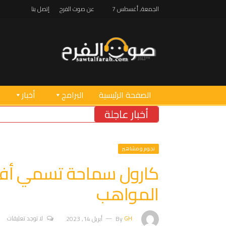
الجمعة, أغسطس 7
عن صوت الفرح
إتصل بنا
الصفحة الرئيسية
البرامج
أخبار
أخبار عاجلة
نجوم ومشاهير
كارول سماحة تسمي أفض
المواهب
GH
By
أبريل 14, 2023
لا توجد تعليقات