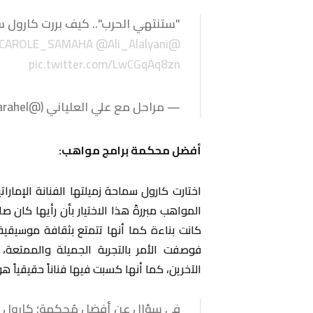
"ستنتهي الحرب".. كيف بررت كارول 
@Ali_Alalyani
@CAROLE_SAMAHA
pic.twitter.com/LwCGqAq8zn
— مراحل مع علي العلياني (@stvMarahel)
أفضل محكمة برامج مواهب:
اختارت كارول سماحة زميلتها الفنانة الإما
المواهب مبررةً هذا الاختيار بأن رأيها كان
كانت بناءة كما أنها تتمتع بثقافة موسيقي
فوصفت الأمر بالتجربة الجميلة والممتعة،
الآخرين، كما أنها كسبت فيها فناناً حقيقياً
في سؤال عن أفضل مُحكمة؛ كارول سما