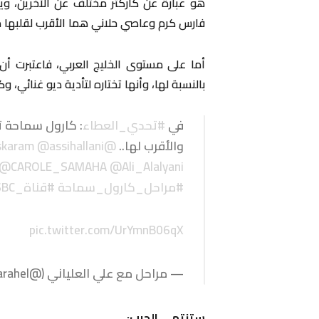
هو عبارة عن كاركتر مختلف عن الآخرين، وي
فارس كرم وعاصي حلاني هما الأقرب لقلبها 
أما على مستوى الخليج العربي، فاعتبرت 
بالنسبة لها، وأنها تختاره لتأدية ديو غنائي،
في
#تحدي_العطاء
: كارول سماحة تك
والأقرب لها..
@waelkfoury
@assihallani
skaram
@CAROLE_SAMAHA
@Ali_Alalyani
#مراحل_كارول_سماحة
#قناة_SBC
pic.twitter.com/UrYmnB06qX
— مراحل مع علي العلياني (@stvMarahel)
ستنتهي الحرب: