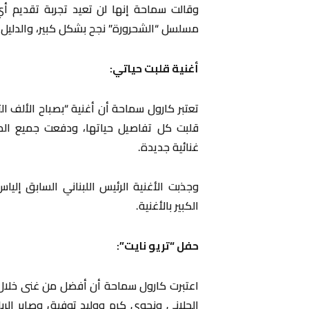
وقالت سماحة إنها لن تعيد تجربة تقديم أي 
مسلسل “الشحرورة” نجح بشكل كبير، والدليل 
أغنية قلبت حياتي:
تعتبر كارول سماحة أن أغنية “بصباح الألف ال
قلبت كل تفاصيل حياتها، ودفعت جميع الم
غنائية جديدة.
وجذبت الأغنية الرئيس اللبناني السابق إلي
الكبير بالأغنية.
حفل “تريو نايت”:
اعتبرت كارول سماحة أن أفضل من غنى خلال 
الحلاني ونجوى كرم ووليد توفيق وصابر الرب