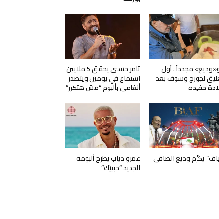
و«وديع» مجدداً.. أول
تامر حسني يحقق 5 ملايين
ليق لجورج وسوف بعد
استماع في يومين ويتصدر
ادة حفيده
أنغامي بألبوم “مش هتكرر”
ياف” يكرّم وديع الصافي
عمرو دياب يطرح ألبومه
الجديد “حبيتِك”