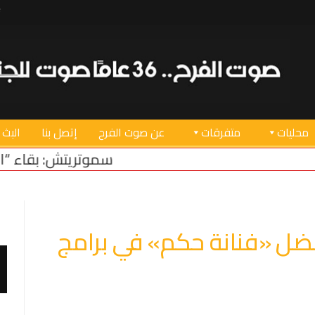
محليات
متفرقات
عن صوت الفرح
إتصل بنا
البث 
سموتريتش: بقاء “الجيش الإسرائيلي” في م
ل «فنانة حكم» في برامج