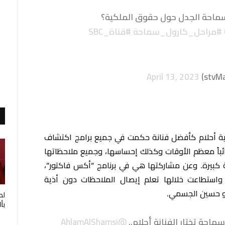
سماحة الجدل حول حقوق الملكية؟
#مراحل_كارول_سماحة
#قناة_SBC
April 13, 2023
راتية أحلام كأفضل فنانة حكمت في جميع برامج اكتشاف
 صائباً معظم الأوقات وكذلك إحساسها، وجميع ملاحظاتها
ة كبيرة. وعن مشاركتها هي في برنامج “أكس فاكتور”،
 واستطاعت خلالها تعلم إيصال الملاحظات دون أذية
 هو حسين الجسمي.
لط
بأ
حة تختار الفنانة أحلام..
@AhlamAlShamsi