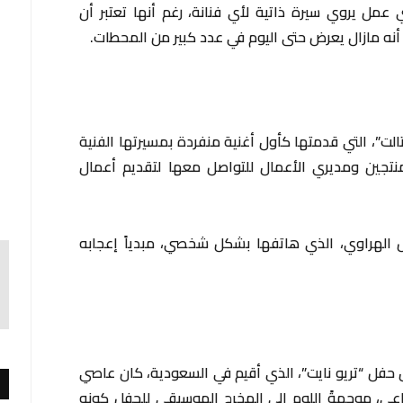
عمل يروي سيرة ذاتية لأي فنانة، رغم أنها تعتبر أن
أنه مازال يعرض حتى اليوم في عدد كبير من المحطات.
تالت”، التي قدمتها كأول أغنية منفردة بمسيرتها الفنية
نتجين ومديري الأعمال للتواصل معها لتقديم أعمال
اس الهراوي، الذي هاتفها بشكل شخصي، مبدياً إعجابه
حفل “تريو نايت”، الذي أقيم في السعودية، كان عاصي
اعي، موجهةً اللوم إلى المخرج الموسيقي للحفل كونه