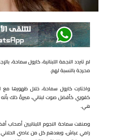
لم تتردد النجمة اللبنانية، كارول سماحة، بالإج
محرجة بالنسبة لهم.
واختارت كارول سماحة، خلال ظهورها مع الإ
كفوري كأفضل صوت لبناني، مبررةً ذلك بأنه ي
هي.
وصنفت سماحة النجوم اللبنانيين أصحاب أفضل
رامي عياش، وبعدهم كل من عاصي الحلاني ورا