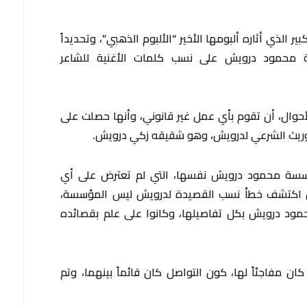
الذي أثاره ألبومها الأخير “الألبوم الذهبي”، وتحديداً
ة محمود درويش على نسب كلمات الأغنية للشاعر
لأحوال، أن تقوم بأي عمل غير قانوني، وأنها حصلت على
وريث الشرعي لدرويش، وهو شقيقه زكي درويش.
سة محمود درويش نفسها، التي لم تعترض على أي
من اكتشف خطأ نسب القصيدة لدرويش ليس المؤسسة،
حمود درويش بكل تفاصيلها، وكانوا على علم بقصائده
 مفاجئاً لها، كون التواصل كان قائماً بينهما، وتم