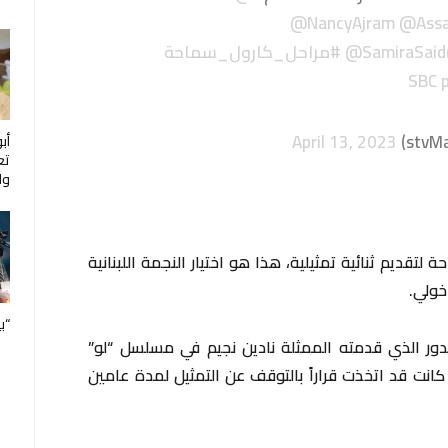
@NancyAjram
@Assal
@SamiraSaid
#مراحل_كارول_سماحة
April 13, 2023
أب
تع
ول
لتقديم ثنائية تمثيلية، هذا هو اختيار النجمة اللبنانية
خولي.
“ب
دور الذي قدمته الممثلة نادين نجيم في مسلسل “لو”
كانت قد اتخذت قراراً بالتوقف عن التمثيل لمدة عامين