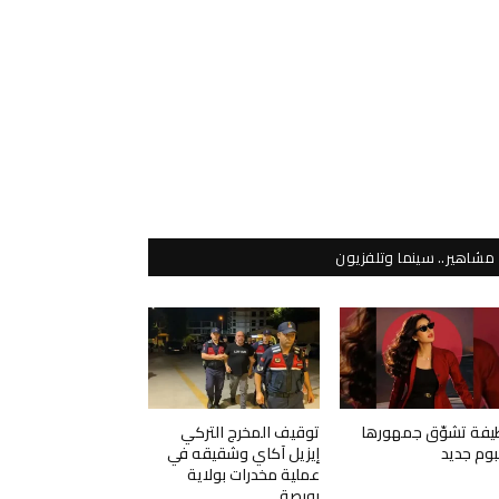
مشاهير.. سينما وتلفزيون
يفة تشوّق جمهورها
توقيف المخرج التركي
لبوم جديد
إيزيل آكاي وشقيقه في
عملية مخدرات بولاية
بورصة