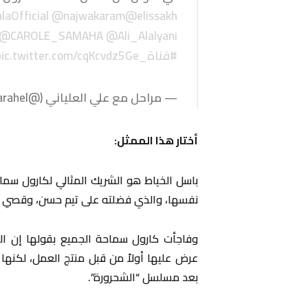
aOfficial
@najwakaram
@elissakh
@CAROLE_SAMAHA
@Ali_Alalyani
#قناة_SBC
pic.twitter.com/cqKcvdz5Ge
— مراحل مع علي العلياني (@stvMarahel)
أختار هذا الممثل:
باسل الخياط هو الشريك المثالي لكارول سماحة 
نفسها، والذي فضلته على تيم حسن، وقصي 
وفاجأت كارول سماحة الجميع بقولها إن ال
عرض عليها أولاً من قبل منتج العمل، لكنها 
بعد مسلسل “الشحرورة”.