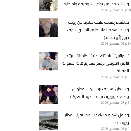
وبيانات تحذر من تداعيات توقيفه واحتجازه
8 م
06 أغسطس 2026
مناشدة إنسانية عاجلة صادرة عن زوجة
وأبناء السفير الفلسطيني السابق أشرف
دبور (أبو محمد)
8 م
06 أغسطس 2026
“إسرائيل” أمام “العاصفة الكاملة”: مؤتمر
الأمن القومي يرسم سيناريوهات السنوات
المقبلة
6 م
06 أغسطس 2026
واشنطن تستنزف ترسانتها… وطهران
وصنعاء وبيروت ترسم حدود المعركة
6 م
06 أغسطس 2026
وصول شحنة مساعدات مصرية إلى مطار
بيروت غدا
1 م
06 أغسطس 2026