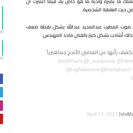
متلك ما يميزه ولديه ما هو خاص به، فيما اعتبرت أن
من حيث العلاقة الشخصية.
أن صوت المطرب عبدالمجيد عبدالله يشكل نقطة ضعف
:06
 وكذلك أشادت بشكل كبير بالفنان ماجد المهندس.
شف رأيها عن الفنانين الأنجح جماهيرياً
:58
@_waeljassar
@fare
@raghebalama
@RamyAyach
April 13, 2023