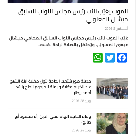
الموت يغيّب نائب رئيس مجلس النواب السابق
ميشال المعلولي
أغسطس 5, 2026
غيّب الموت نائب رئيس مجلس النواب السابق المحامي ميشال
عيسى المعلولي، ويُحتفل بالصلاة لراحة نفسه…
WhatsApp
Twitter
Facebook
مدينة صور شيّعت الحاجة بتول مغنية ابنة الشيخ
عبد الكريم مغنية وأرملة المرحوم الحاج راشد
أحمد بيطار
يوليو 28, 2026
وفاة الحاجة الهام محي الدين (أم محمود أبو
صالح)
يوليو 24, 2026