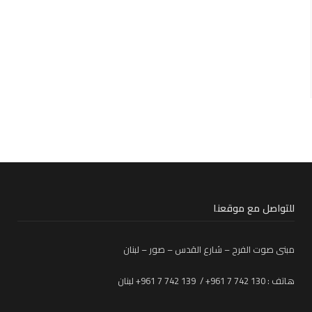
للتواصل مع موقعنا
مبنى صوت الفرح – شارع القدس – صور – لبنان
هاتف : 130 742 7 961+ / 139 742 7 961+ لبنان