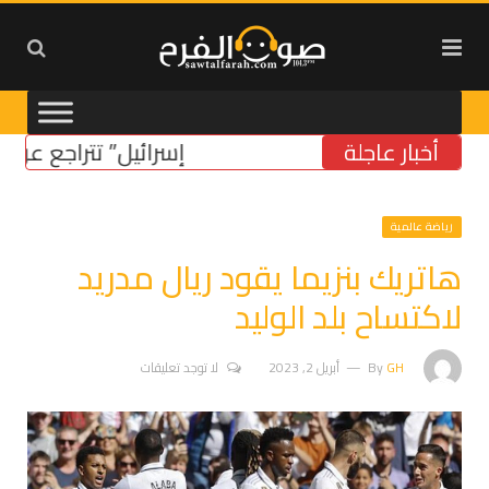
أخبار عاجلة
“إسرائيل” تتراجع عن موقفه
رياضة عالمية
هاتريك بنزيما يقود ريال مدريد
لاكتساح بلد الوليد
GH
By
أبريل 2, 2023
لا توجد تعليقات