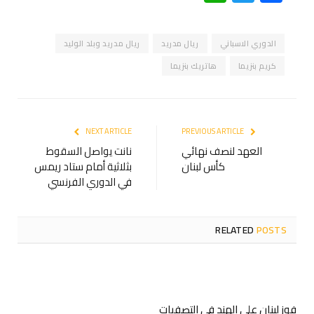
الدوري الاسباني
ريال مدريد
ريال مدريد وبلد الوليد
كريم بنزيما
هاتريك بنزيما
NEXT ARTICLE
PREVIOUS ARTICLE
العهد لنصف نهائي
نانت يواصل السقوط
كأس لبنان
بثلاثية أمام ستاد ريمس
في الدوري الفرنسي
RELATED
POSTS
فوز لبنان على الهند في التصفيات