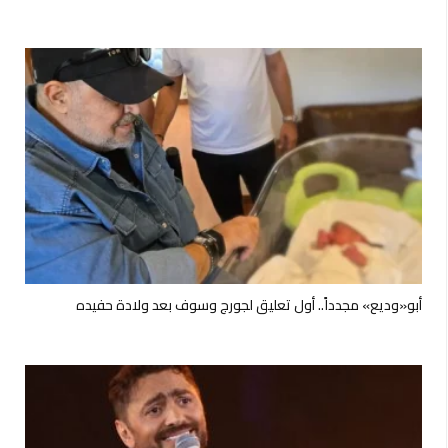
أبو«وديع» مجدداً.. أول تعليق لجورج وسوف بعد ولادة حفيده