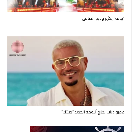
“بياف” يكرّم وديع الصافي
عمرو دياب يطرح ألبومه الجديد “حبيتِك”