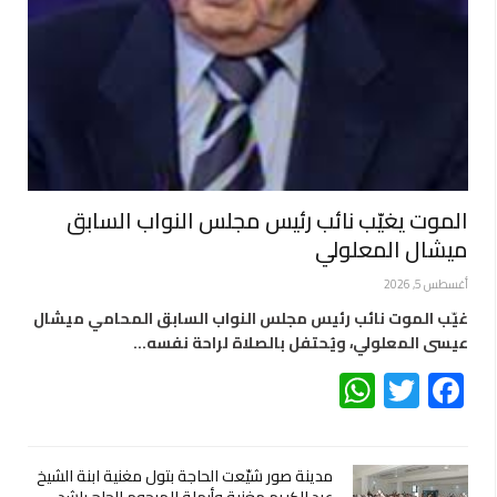
الموت يغيّب نائب رئيس مجلس النواب السابق
ميشال المعلولي
أغسطس 5, 2026
غيّب الموت نائب رئيس مجلس النواب السابق المحامي ميشال
عيسى المعلولي، ويُحتفل بالصلاة لراحة نفسه…
WhatsApp
Twitter
Facebook
مدينة صور شيّعت الحاجة بتول مغنية ابنة الشيخ
عبد الكريم مغنية وأرملة المرحوم الحاج راشد