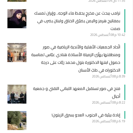
11:35 ص
09 أغسطس 2026
ترامب يبحث عن مخرجٍ يحفظ ماء الوجه.. وإيران تمسك
بمفاتيح هرمز واليمن يضيّق الخناق ولبنان يضرب في
صمت
10:42 م
08 أغسطس 2026
اتّحاد الجمعيات الأهلية والأندية الرياضية في صور
ومنطقتها يهنّئ الزميلة الأستاذة هنادي عبّاس لمناسبة
حصول ابنتها الدكتورة بتول محمد زيّات على درجة
الدكتوراه في طبّ الأسنان
8:39 م
08 أغسطس 2026
فتح في صور تستقبل المعهد اللبناني التقني و جمعية
أجيال
8:22 م
08 أغسطس 2026
إبادة بيئية في الجنوب: العدو يسرق الزيتون!
6:19 م
08 أغسطس 2026