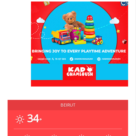
BEIRUT
34
°