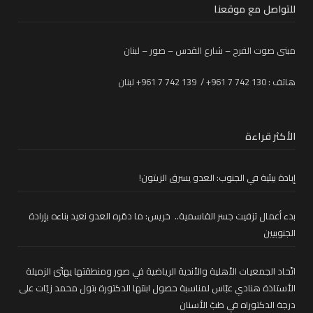
للتواصل مع موقعنا
مبنى صوت الفرح – شارع القدس – صور – لبنان
هاتف : 130 742 7 961+ / 139 742 7 961+ لبنان
الأكثر قراءة
إبادة بيئية في الجنوب: العدو يسرق الزيتون!
بدء أعمال تزفيت جسر القاسمية.. خريس: ما دمّره العدو نعيد بناءه بإرادة
الجنوبيين
اتّحاد الجمعيات الأهلية والأندية الرياضية في صور ومنطقتها يهنّئ الزميلة
الأستاذة هنادي عبّاس لمناسبة حصول ابنتها الدكتورة بتول محمد زيّات على
درجة الدكتوراه في طبّ الأسنان