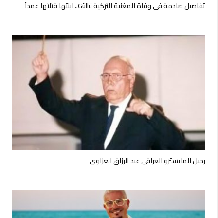
تفاصيل صادمة في وفاة المغنية التركية Güllü.. ابنتها قتلتها عمداً
رحيل المايسترو العراقي عبد الرزاق العزاوي