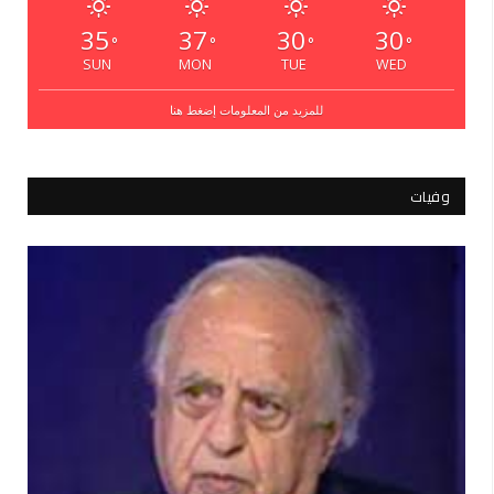
35
37
30
30
°
°
°
°
SUN
MON
TUE
WED
للمزيد من المعلومات إضغط هنا
وفيات