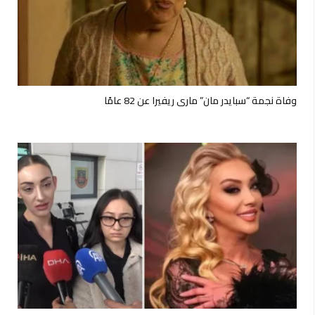
وفاة نجمة “سبايدر مان” ماري ريفيرا عن 82 عامًا