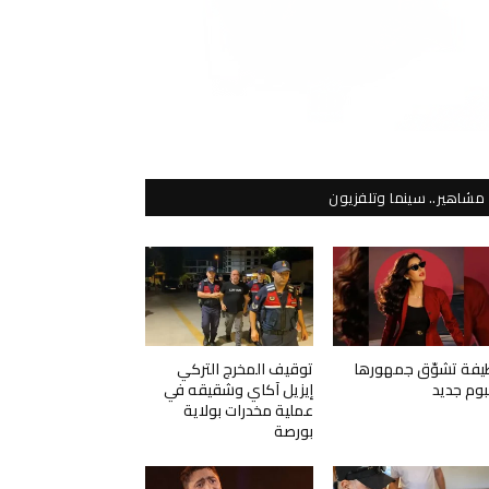
مشاهير.. سينما وتلفزيون
يفة تشوّق جمهورها
توقيف المخرج التركي
لبوم جديد
إيزيل آكاي وشقيقه في
عملية مخدرات بولاية
بورصة