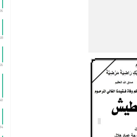
:06
:58
:56
:40
:34