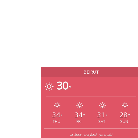
BEIRUT
30
°
34
34
31
28
°
°
°
°
THU
FRI
SAT
SUN
للمزيد من المعلومات إضغط هنا