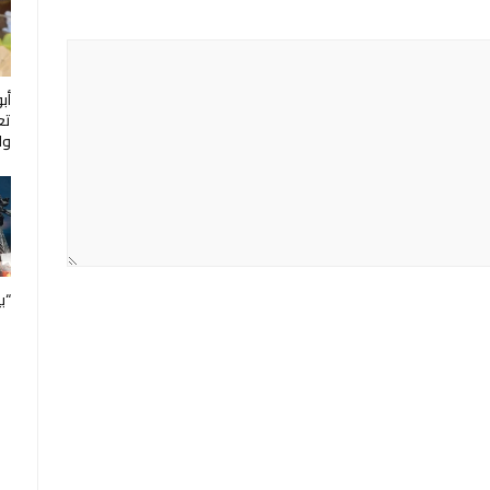
أب
تع
ول
“ب