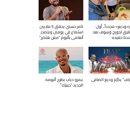
و«وديع» مجدداً.. أول
تامر حسني يحقق 5 ملايين
ليق لجورج وسوف بعد
استماع في يومين ويتصدر
ادة حفيده
أنغامي بألبوم “مش هتكرر”
ياف” يكرّم وديع الصافي
عمرو دياب يطرح ألبومه
الجديد “حبيتِك”