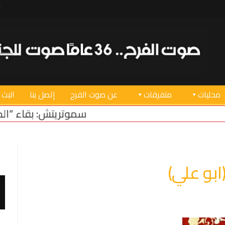
محليات
متفرقات
عن صوت الفرح
إتصل بنا
البث 
سموتريتش: بقاء “الجيش الإسرائيلي” في 
بو علي)