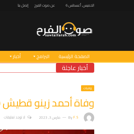
الخميس, أغسطس 6
عن صوت الفرح
إتصل بنا
الصفحة الرئيسية
البرامج
أخبار
أخبار عاجلة
وفيات
وفاة أحمد زينو قطيش (ا
F.S
By
مارس 3, 2023
لا توجد تعليقات