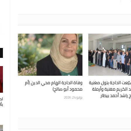
ّعت الحاجة بتول مغنية
وفاة الحاجة الهام محي الدين (أم
د الكريم مغنية وأرملة
محمود أبو صالح)
 راشد أحمد بيطار
يوليو 24, 2026
لط
بأ