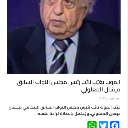
الموت يغيّب نائب رئيس مجلس النواب السابق
ميشال المعلولي
أغسطس 5, 2026
غيّب الموت نائب رئيس مجلس النواب السابق المحامي ميشال
عيسى المعلولي، ويُحتفل بالصلاة لراحة نفسه…
WhatsApp
Twitter
Facebook