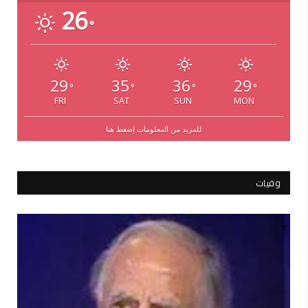
26
°
29
35
36
29
°
°
°
°
FRI
SAT
SUN
MON
للمزيد من المعلومات إضغط هنا
وفيات