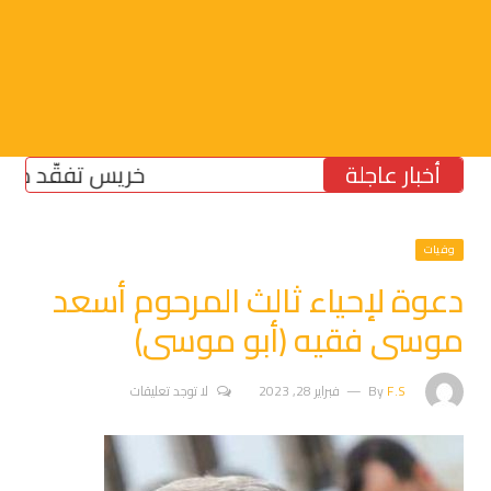
أخبار عاجلة
خريس تفقّد مركز الضم
وفيات
دعوة لإحياء ثالث المرحوم أسعد
موسى فقيه (أبو موسى)
F.S
By
فبراير 28, 2023
لا توجد تعليقات