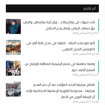
أخر الأخبار
ثلاث جبهات على إيقاع واحد… إيران تُربك واشنطن، واليمن
يهزّ حسابات الرياض، ولبنان يردع الاحتلال
8:47 م
07 أغسطس 2026
لأنو صور بتحب الحياة… لاقونا على مدى ثلاثة أيام على
الكورنيش البحري الجنوبي
6:58 م
07 أغسطس 2026
وقفة تضامنية في مخيم الرشيدية للمطالبة بالإفراج عن
السفير أشرف دبور
4:17 م
07 أغسطس 2026
بافتتاح مركزها الجديد المؤقت بعد أن دمر العد.و
مركزها… مجموعة البازورية الإعلامية الاجتماعية تؤكد
أن الرسالة أقوى من الدمار
4:09 م
07 أغسطس 2026