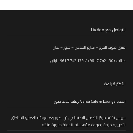
للتواصل مع موقعنا
مبنى صوت الفرح – شارع القدس – صور – لبنان
هاتف : 130 742 7 961+ / 139 742 7 961+ لبنان
الأكثر قراءة
افتتاح Versa Cafe & Lounge برعاية بلدية صور
خريس تفقّد مركز الضمان الاجتماعي في صور بعد عودته للعمل: المناطق
التجريبية مزحة وعودة مؤسسات الدولة ضرورة ملحّة