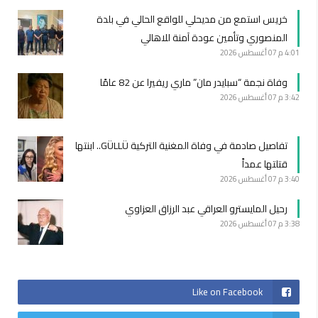
خريس استمع من مديحلي للواقع الحالي في بلدة
المنصوري وتأمين عودة آمنة للاهالي
4:01 م
07 أغسطس 2026
وفاة نجمة “سبايدر مان” ماري ريفيرا عن 82 عامًا
3:42 م
07 أغسطس 2026
تفاصيل صادمة في وفاة المغنية التركية GÜLLÜ.. ابنتها
قتلتها عمداً
3:40 م
07 أغسطس 2026
رحيل المايسترو العراقي عبد الرزاق العزاوي
3:38 م
07 أغسطس 2026
Like on Facebook