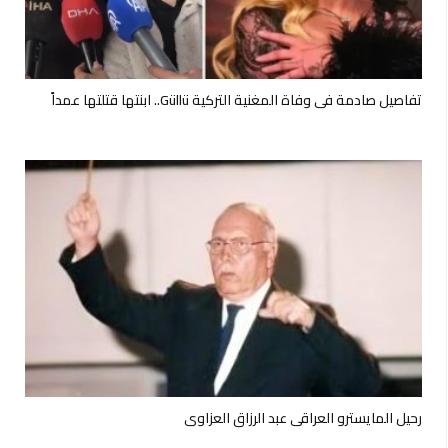
تفاصيل صادمة في وفاة المغنية التركية Güllü.. ابنتها قتلتها عمداً
رحيل المايسترو العراقي عبد الرزاق العزاوي