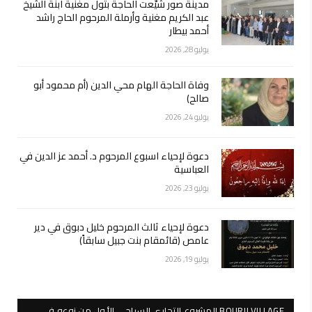
مدينة صور شيّعت الحاجة بتول مغنية ابنة الشيخ
عبد الكريم مغنية وأرملة المرحوم الحاج راشد
أحمد بيطار
يوليو 28, 2026
وفاة الحاجة الهام محي الدين (أم محمود أبو
صالح)
يوليو 24, 2026
دعوة لإحياء اسبوع المرحوم د. أحمد عز الدين في
العباسية
يوليو 23, 2026
دعوة لإحياء ثالث المرحوم خليل دبوق في دير
عامص (قائمقام بنت جبيل سابقاً)
يوليو 19, 2026
BOURJI VILLAGE المشروع التجاري السياحي الأول من نوعه في