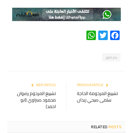
WhatsApp
Twitter
Facebook
بحر صور
NEXT ARTICLE
PREVIOUS ARTICLE
تشييع المرحومة الحاجة
تشييع المرحوم رضوان
سلمى صبحي زيدان
محمود صبراوي (ابو
احمد)
RELATED
POSTS