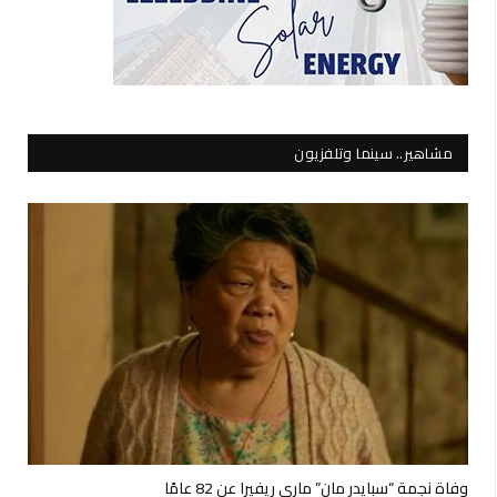
مشاهير.. سينما وتلفزيون
وفاة نجمة “سبايدر مان” ماري ريفيرا عن 82 عامًا