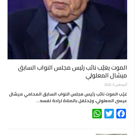
الموت يغيّب نائب رئيس مجلس النواب السابق
ميشال المعلولي
أغسطس 5, 2026
غيّب الموت نائب رئيس مجلس النواب السابق المحامي ميشال
عيسى المعلولي، ويُحتفل بالصلاة لراحة نفسه…
WhatsApp
Twitter
Facebook