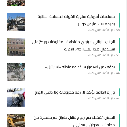
مساعدات أميركية سنوية للقوات المسلحة اللبنانية
بقيمة 200 مليون دولار
2:58 م
09 أغسطس 2026
الجانب اللبناني لا ينوي مقاطعة المفاوضات ويصرّ على
استكمال هذا المسار حتى النهاية
2:55 م
09 أغسطس 2026
تخوّف من استمرار تشدّد ومماطلة «اسرائيل»
2:44 م
09 أغسطس 2026
وزارة الطاقة تؤكد: لا ازمة محروقات ولا داعي للهلع
2:42 م
09 أغسطس 2026
الجيش: تفكيك صواريخ وقنابل طيران غير منفجرة من
مخلفات العدوان الإسرائيلي