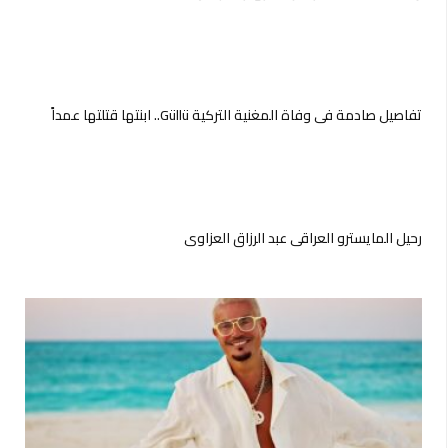
تفاصيل صادمة في وفاة المغنية التركية Güllü.. ابنتها قتلتها عمداً
رحيل المايسترو العراقي عبد الرزاق العزاوي