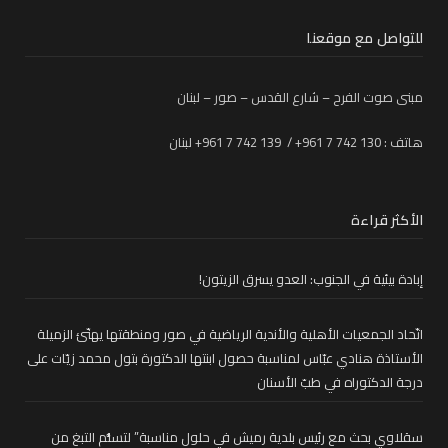
للتواصل مع موقعنا
مبنى صوت الفرح – شارع القدس – صور – لبنان
هاتف : 130 742 7 961+ / 139 742 7 961+ لبنان
الأكثر قراءة
إبادة بيئية في الجنوب: العدو يسرق الزيتون!
اتّحاد الجمعيات الأهلية والأندية الرياضية في صور ومنطقتها يهنّئ الزميلة
الأستاذة هنادي عبّاس لمناسبة حصول ابنتها الدكتورة بتول محمد زيّات على
درجة الدكتوراه في طبّ الأسنان
سقلاوي بحث مع رئيس بلدية رميش في حلول مناسبة” لتسلُّم التبغ من