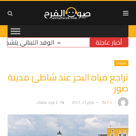
أخبار عاجلة
تخوّف من استمرار تشدّد ومماطلة «اسرائيل»
الوفد اللبناني يتشدد في مسأ
محليات
تراجع مياه البحر عند شاطئ مدينة
صور
F.S
By
فبراير 23, 2023
لا توجد تعليقات