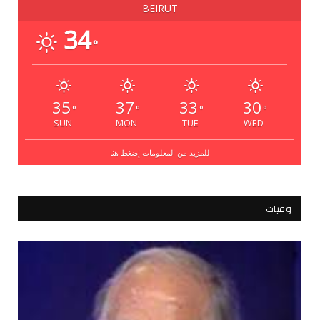
BEIRUT
34
°
35
37
33
30
°
°
°
°
SUN
MON
TUE
WED
للمزيد من المعلومات إضغط هنا
وفيات