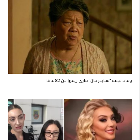
وفاة نجمة “سبايدر مان” ماري ريفيرا عن 82 عامًا