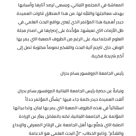
المعاشة في المجتمع اللبناني، ويسعى لرصد آثارها وأسبابها
بهدف معالجتها والتنبّه لها. من هذا المنطلق تناولت العميدة
حيدر أهمية هذا المؤتمر الذي يُعنى بواقع البحث العلمي في
ظل الأزمات التي نعيشها، مؤكّدة على إصرارها في اصدار مجلة
العلوم الاجتماعية، على الرغم من الظروف الصعبة التي يمر بها
الوطن، حتى تترجم آلية البحث والتفكير نصوصاً مكتوبة تصل إلى
أكبر شريحة فكرية.
رئيس الجامعة البروفسور بسام بدران
ونيابةً عن حضرة رئيس الجامعة اللبنانية البروفسور بسام بدران
ألقت العميدة حيدر كلمة جاء فيها “يشكّل المؤتمر حدثاً
استثنائياً في هذه الظروف الصعبة التي يمر بها لبنان، وتداعياتها
المؤلمة على الجامعة اللبنانية، لكنه بالمقابل يعبّر عن الإرادة
الصلبة التي يتمتّع بها أهل الجامعة على الإنتاج المعرفي والإبداع
والتقدّم”. وتابع الخطاب: “انّ البحث العلمي هو الدعامة