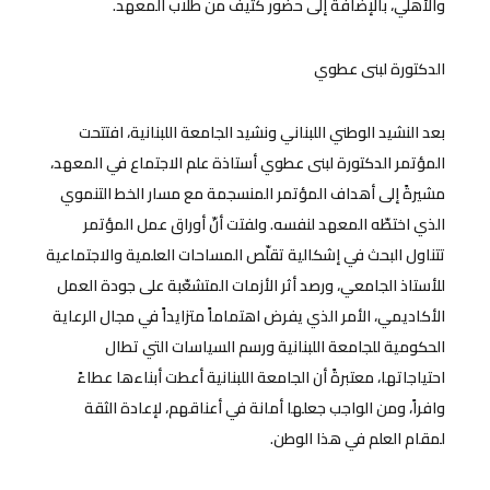
والأهلي، بالإضافة إلى حضور كثيف من طلاب المعهد.
الدكتورة لبنى عطوي
بعد النشيد الوطني اللبناني ونشيد الجامعة اللبنانية، افتتحت
المؤتمر الدكتورة لبنى عطوي أستاذة علم الاجتماع في المعهد،
مشيرةً إلى أهداف المؤتمر المنسجمة مع مسار الخط التنموي
الذي اختطّه المعهد لنفسه. ولفتت أنّ أوراق عمل المؤتمر
تتناول البحث في إشكالية تقلّص المساحات العلمية والاجتماعية
للأستاذ الجامعي، ورصد أثر الأزمات المتشعّبة على جودة العمل
الأكاديمي، الأمر الذي يفرض اهتماماً متزايداً في مجال الرعاية
الحكومية للجامعة اللبنانية ورسم السياسات التي تطال
احتياجاتها، معتبرةً أن الجامعة اللبنانية أعطت أبناءها عطاءً
وافراً، ومن الواجب جعلها أمانة في أعناقهم، لإعادة الثقة
لمقام العلم في هذا الوطن.