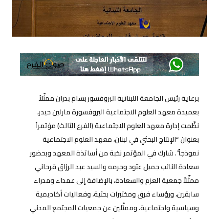
برعاية رئيس الجامعة اللبنانية البروفسور بسام بدران ممثّلاً
بعميدة معهد العلوم الاجتماعية البروفسورة مارلين حيدر،
نظّمت إدارة معهد العلوم الاجتماعية (الفرع الثالث) مؤتمراً
بعنوان “الإنتاج البحثي في لبنان، معهد العلوم الاجتماعية
نموذجاً”. شارك في المؤتمر نخبة من أساتذة المعهد وبحضور
سعادة النائب جميل عبّود وحرمه والسيد عبد الرزاق قرحاني
ممثّلاً جمعية العزم والسعادة، بالإضافة إلى عمداء ومدراء
سابقين، ورؤساء فرق ومختبرات بحثية، وفعاليات أكاديمية
وسياسية واجتماعية، وممثّلين عن جمعيات المجتمع المدني