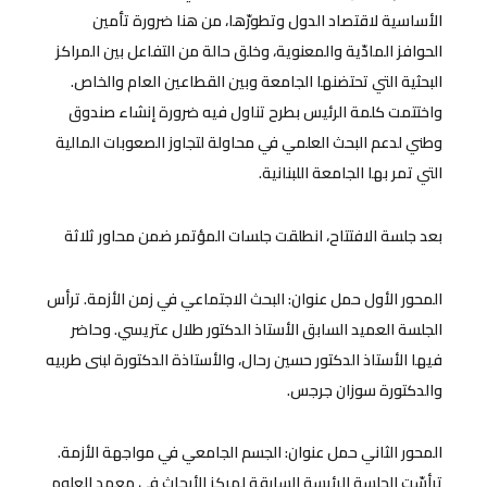
الأساسية لاقتصاد الدول وتطورّها، من هنا ضرورة تأمين
الحوافز المادّية والمعنوية، وخلق حالة من التفاعل بين المراكز
البحثية التي تحتضنها الجامعة وبين القطاعين العام والخاص.
واختتمت كلمة الرئيس بطرح تناول فيه ضرورة إنشاء صندوق
وطني لدعم البحث العلمي في محاولة لتجاوز الصعوبات المالية
التي تمر بها الجامعة اللبنانية.
بعد جلسة الافتتاح، انطلقت جلسات المؤتمر ضمن محاور ثلاثة
المحور الأول حمل عنوان: البحث الاجتماعي في زمن الأزمة. ترأس
الجلسة العميد السابق الأستاذ الدكتور طلال عتريسي. وحاضر
فيها الأستاذ الدكتور حسين رحال، والأستاذة الدكتورة لبنى طربيه
والدكتورة سوزان جرجس.
المحور الثاني حمل عنوان: الجسم الجامعي في مواجهة الأزمة.
ترأسّت الجلسة الرئيسة السابقة لمركز الأبحاث في معهد العلوم