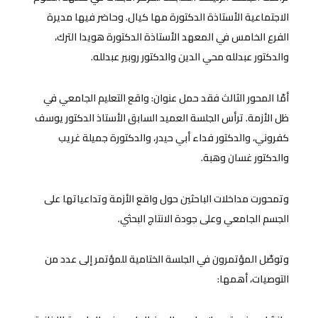
الاجتماعية الأستاذة الدكتورة مها كيال. وحاضر فيها مديرة
الفرع الخامس في المعهد الأستاذة الدكتورة هويدا الترك،
والدكتور عبدلله محي الدين والدكتور روبير عبدلله.
أمّا المحور الثالث فقد حمل عنوان: واقع التعليم الجامعي في
ظل الأزمة. ترأس الجلسة العميد السابق الأستاذ الدكتور يوسف
كفروني، والدكتور فداء أبي حيدر، والدكتورة جميلة غريب
والدكتور غسان وهبة.
وتمحورت مداخلات الباحثين حول واقع الأزمة وتداعياتها على
الجسم الجامعي وعلى جودة الانتاج البحثي.
وتوصّل المؤتمرون في الجلسة الختامية للمؤتمر إلى عدد من
التوصيات، أهمها: