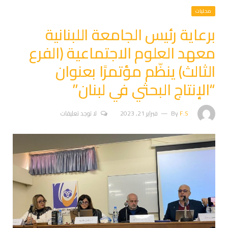
محليات
برعاية رئيس الجامعة اللبنانية
معهد العلوم الاجتماعية (الفرع
الثالث) ينظّم مؤتمرًا بعنوان
“الإنتاج البحثي في لبنان”
F.S
By
فبراير 21, 2023
لا توجد تعليقات