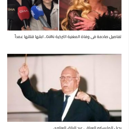
تفاصيل صادمة في وفاة المغنية التركية Güllü.. ابنتها قتلتها عمداً
رحيل المايسترو العراقي عبد الرزاق العزاوي