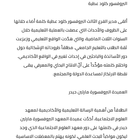
البروفسور كلود عطية
ألقى مدير الفرع الثالث البروفسور كلود عطية كلمة أضاء خلالها
على الظروف والأحداث التي عصفت بالعملية التعليمية خلال
السنوات الثلاث الماضية، والتي هدّدت الواقع التعليمي وزعزعت
ثقة الطلاب بالتعليم الجامعي. مطلقاً طروحاته الإشكالية حول
دور الأساتذة والباحثين في إحداث تغيير في الواقع الأكاديمي.
واختتم كلمته مؤكّداً على أنّ الانتاج البحثي والمعرفي يبقى
نقطة الارتكاز لمساعدة الدولة والمجتمع.
العميدة البروفسورة مارلين حيدر
انطلاقاً من أهمية الرسالة التعليمية والأكاديمية لمعهد
العلوم الاجتماعية، أكدّت عميدة المعهد البروفسورة مارلين
حيدر في كلمتها على دور معهد العلوم الاجتماعية الذي وجد
ليكون مواكباً للبحث العلمي، لكونه يهتم بالمعضلات الاساسية