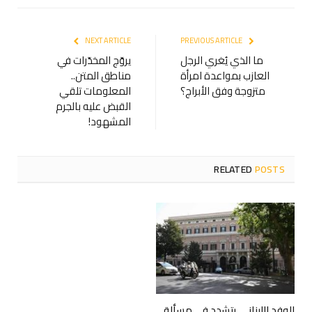
NEXT ARTICLE
PREVIOUS ARTICLE
ما الذي يُغري الرجل
يروّج المخدّرات في
العازب بمواعدة امرأة
مناطق المتن..
متزوجة وفق الأبراج؟
المعلومات تلقي
القبض عليه بالجرم
المشهود!
RELATED
POSTS
الوفد اللبناني يتشدد في مسألة