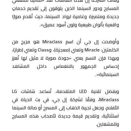
وقالت الشركة إن هذه الشاشات تُعد «مثالية لمُشغلي
المسارح ودور السينما الذين يتوقون إلى تقديم خدماتٍ
جديدة ومتميزة وغامرة لرواد السينما، حيث تُقدم صورًا
واقعية بألوان طبيعية ولون أسود عميق».
وأوضحت إل جي أن اسم Miraclass هو مزيج من
الكلمتين: Miracle وتعني (معجزة)، وClass وتعني (طراز)،
وبهذا فإن الاسم يعني «جودة صورة لا مثيل لها تُعزز
إحساس الجمهور بالانغماس داخل المشاهد
السينمائية».
وبفضل تقنية LED المتقدمة، تُساعد شاشات LG
Miraclass، وفقًا لشركة إل جي، في بث الحياة في
الأفلام، وجعل تجربة الذهاب إلى المسرح أو صالة السينما
استثنائية، وتقديم قيمة جديدة لأصحاب هذه المسارح
وللمشغلين.