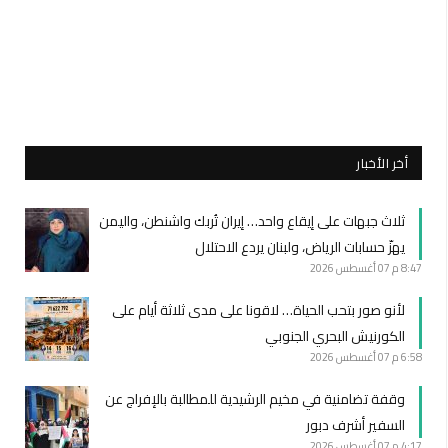
أخر الأخبار
ثلاث جبهات على إيقاع واحد… إيران تُربك واشنطن، واليمن
يهزّ حسابات الرياض، ولبنان يردع الاحتلال
8:47 م
07 أغسطس 2026
لأنو صور بتحب الحياة… لاقونا على مدى ثلاثة أيام على
الكورنيش البحري الجنوبي
6:58 م
07 أغسطس 2026
وقفة تضامنية في مخيم الرشيدية للمطالبة بالإفراج عن
السفير أشرف دبور
4:17 م
07 أغسطس 2026