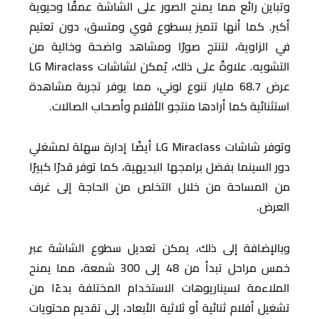
وتباين رائع مما يمنح الصور على الشاشة عمقًا وحيوية
أكبر. كما أنها تتميز بسطوع قوي ومتسق، دون تعتيم
في الزاوية، لتنتج صورًا ومشاهد واضحة وخالية من
التشويه. علاوةً على ذلك، يُمكن لشاشات LG Miraclass
عرض 68.7 مليار تنوع لوني، مما يوفر تجربة مشاهدة
استثنائية كما أرادها منتجو الأفلام وأصحاب الصالات.
وتوفر شاشات LG Miraclass أيضًا إدارة سهلة لمشغلي
دور السينما بفضل برامجها البديهية، كما توفر قدرًا كبيرًا
من المساحة من خلال التخلص من الحاجة إلى غرف
العرض.
وبالإضافة إلى ذلك، يمكن تعديل سطوع الشاشة عبر
خمس مراحل تبدأ من 48 إلى 300 شمعة، مما يمنح
الملاءمة لسيناريوهات الاستخدام المختلفة بدءًا من
تشغيل أفلام ثنائية أو ثلاثية الأبعاد، إلى تقديم محتويات