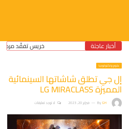
أخبار عاجلة
خريس تفقّد مركز الضمان
علوم وتكنولوجيا
إل جي تطلق شاشاتها السينمائية
المميزة LG MIRACLASS
GH
By
فبراير 20, 2023
لا توجد تعليقات