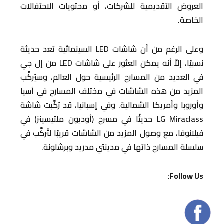
العروض التقديمية للشركات، أو محتويات الاحتفالات
الخاصة.
وعلى الرغم من أن شاشات LED السينمائية تعد حديثة
نسبيًا، إلاّ أنه يمكن العثور على شاشات LED من إل جي
في العديد من المسارح الرئيسية حول العالم، وسيُركَّب
المزيد من هذه الشاشات في مختلف المسارح في آسيا
وأوروبا وأمريكا الشمالية. وفي إسبانيا، قد رُكِّبت شاشة
LG Miraclass حديثًا في مسرح (أوديون ملتيسينز) في
فيلانوفا، مع وصول المزيد من الشاشات قريبًا لتُركَّب في
سلسلة المسارح ذاتها في مدينتي مدريد وبرشلونة.
Follow Us: