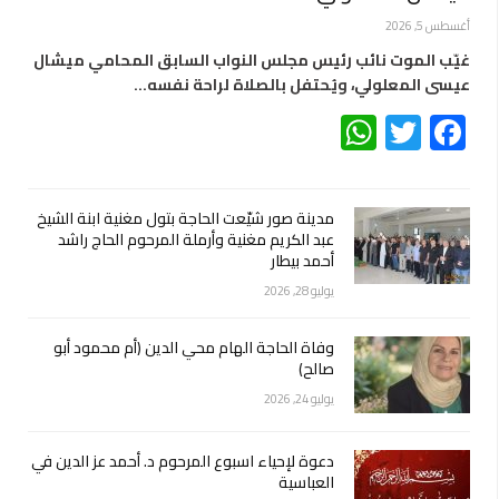
أغسطس 5, 2026
غيّب الموت نائب رئيس مجلس النواب السابق المحامي ميشال
عيسى المعلولي، ويُحتفل بالصلاة لراحة نفسه…
WhatsApp
Twitter
Facebook
مدينة صور شيّعت الحاجة بتول مغنية ابنة الشيخ
عبد الكريم مغنية وأرملة المرحوم الحاج راشد
أحمد بيطار
يوليو 28, 2026
وفاة الحاجة الهام محي الدين (أم محمود أبو
صالح)
يوليو 24, 2026
دعوة لإحياء اسبوع المرحوم د. أحمد عز الدين في
العباسية