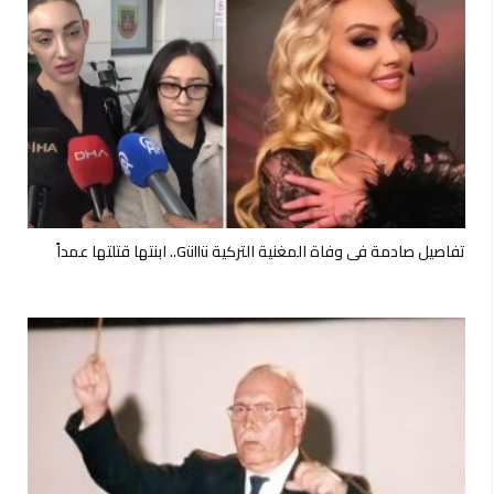
تفاصيل صادمة في وفاة المغنية التركية Güllü.. ابنتها قتلتها عمداً