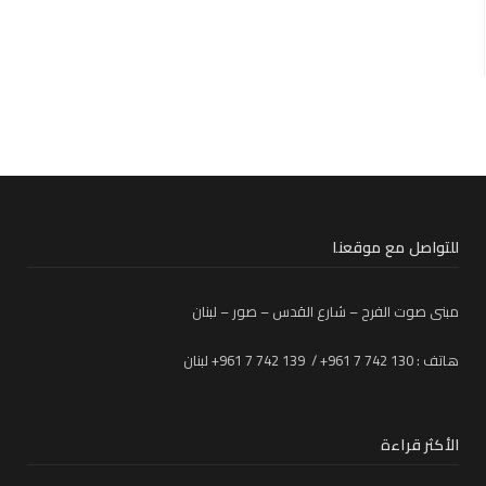
للتواصل مع موقعنا
مبنى صوت الفرح – شارع القدس – صور – لبنان
هاتف : 130 742 7 961+ / 139 742 7 961+ لبنان
الأكثر قراءة