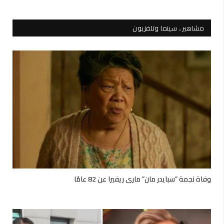
مشاهير.. سينما وتلفزيون
وفاة نجمة “سبايدر مان” ماري ريفيرا عن 82 عامًا