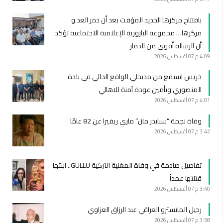
بافتتاح مركزها الجديد المؤقت بعد أن دمر العد.و
مركزها… مجموعة البازورية الإعلامية الاجتماعية تؤكد
أن الرسالة أقوى من الدمار
4:09 م
07 أغسطس 2026
خريس استمع من مديحلي للواقع الحالي في بلدة
المنصوري وتأمين عودة آمنة للاهالي
4:01 م
07 أغسطس 2026
وفاة نجمة “سبايدر مان” ماري ريفيرا عن 82 عامًا
3:42 م
07 أغسطس 2026
تفاصيل صادمة في وفاة المغنية التركية GÜLLÜ.. ابنتها
قتلتها عمداً
3:40 م
07 أغسطس 2026
رحيل المايسترو العراقي عبد الرزاق العزاوي
3:38 م
07 أغسطس 2026