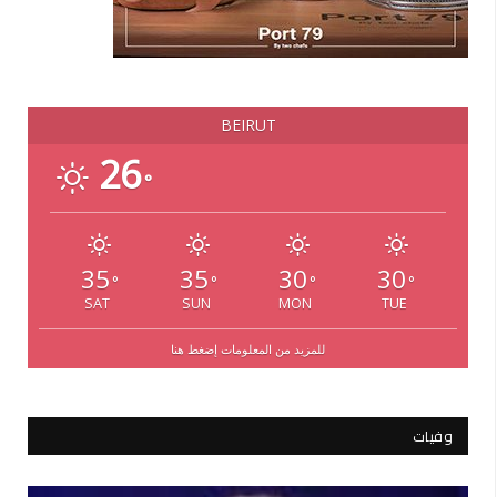
BEIRUT
26
°
35
35
30
30
°
°
°
°
SAT
SUN
MON
TUE
للمزيد من المعلومات إضغط هنا
وفيات