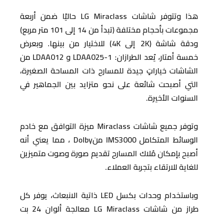
هذا وتتوفر شاشات LG Miraclass حاليًا ضمن أربعة
مجموعات بأحجام مختلفة (تبدأ من 14 إلى 101 متر مربع)
ودقة شاشة (2K إلى 4K) للاختيار من بينها. وبعرض
خمسة أمتار، يُعد الطرازان: LDAA025-1 و LDAA012 من
الشاشات خياراتٍ جيدة للمسارح ذات المساحة الصغيرة،
التي أصبحت شائعة على نحو متزايد بين الجماهير في
السنوات الأخيرة.
وتوفر جميع شاشات Miraclass ميزة التوافق مع خادم
الوسائط المتكامل IMS3000 منDolby ، مما يعني أنه
أصبح بإمكان مُلاك المسارح تقديم صورة وصوت متميزين
للغاية للارتقاء بتجربة العملاء.
وباستخدام وحدات بكسل LED ذاتية الانبعاث، يوفر كل
طراز من شاشات LG Miraclass معالجة ألوان 24 بت