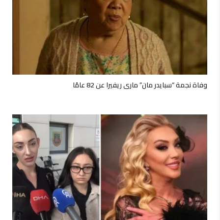
وفاة نجمة “سبايدر مان” ماري ريفيرا عن 82 عامًا