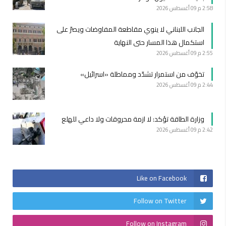
2:58 م
09 أغسطس 2026
الجانب اللبناني لا ينوي مقاطعة المفاوضات ويصرّ على
استكمال هذا المسار حتى النهاية
2:55 م
09 أغسطس 2026
تخوّف من استمرار تشدّد ومماطلة «اسرائيل»
2:44 م
09 أغسطس 2026
وزارة الطاقة تؤكد: لا ازمة محروقات ولا داعي للهلع
2:42 م
09 أغسطس 2026
Like on Facebook
Follow on Twitter
Follow on Instagram