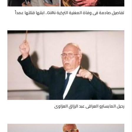
تفاصيل صادمة في وفاة المغنية التركية Güllü.. ابنتها قتلتها عمداً
رحيل المايسترو العراقي عبد الرزاق العزاوي