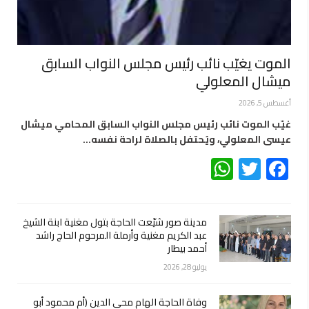
الموت يغيّب نائب رئيس مجلس النواب السابق
ميشال المعلولي
أغسطس 5, 2026
غيّب الموت نائب رئيس مجلس النواب السابق المحامي ميشال
عيسى المعلولي، ويُحتفل بالصلاة لراحة نفسه…
WhatsApp
Twitter
Facebook
مدينة صور شيّعت الحاجة بتول مغنية ابنة الشيخ
عبد الكريم مغنية وأرملة المرحوم الحاج راشد
أحمد بيطار
يوليو 28, 2026
وفاة الحاجة الهام محي الدين (أم محمود أبو