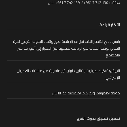
هاتف : 130 742 7 961+ / 139 742 7 961+ لبنان
الأكثر قراءة
رئيس نادي الأنصار النائب نبيل بدر زار بلدية صور واتحاد الجنوب الفرعي لكرة
القدم: توجيه الشباب نحو الرياضة يحميهم من الانجرار إلى أمور قد تضر
بالمجتمع
الجيش: تفكيك صواريخ وقنابل طيران غير منفجرة من مخلفات العدوان
الإسرائيلي
موجة اضطرابات وتحركات اجتماعية غدًا الاثنين
تحميل تطبيق صوت الفرح