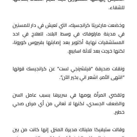
للشفاء.
وخضعت مارغريتا كرانجسيك، التي تعيش في دار للمسنين
في مدينة مارلوفاك في وسط البلاد، للعلاج في احد
المستشفيات نهاية أكتوبر بعد إصابتها بفيروس كورونا،
لكنها خرجت بعد ثلاثة اسابيع.
ونقلت صحيفة “فيتشرنجي لست” عن كرانجيسك قولها
“انتهى الأمر، اشعر اني بخير الآن”.
وتقضي المرأة يومها في سريرها بسبب عامل السن
والضعف الجسدي، لكنها لا تعاني من أي مرض صحي
خطير.
وقالت ستيفيكا مليناك مديرة المنزل إنها كانت من بين