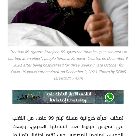
Croatian Margareta Kranjcec, 99, gives the thumbs up as she rests in
her bed at an elderly people home in Karlovac, Croatia, on December 3,
2020, after being hospitalised for three weeks in late October for
Covid-19 (novel coronavirus), on December 3, 2020. (Photo by DENIS
LOVROVIC / AFP)
تمكنت امرأة كرواتية مسنة تبلغ 99 عاما، من التغلب
على فيروس كورونا بعد التقاطها العدوى، ورفعت
الخميس إبهامها للمصورين حيث تقيم احتفالا بتماثلها