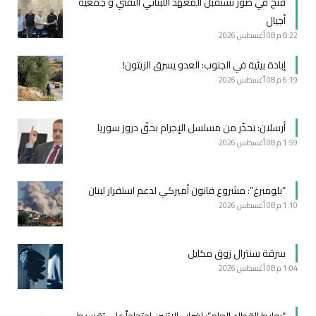
فتح في صور تستقبل المعهد اللبناني التقني و جمعية
أجيال
8:22 م
08 أغسطس 2026
إبادة بيئية في الجنوب: العدو يسرق الزيتون!
6:19 م
08 أغسطس 2026
أرسلان: نحذّر من مسلسل الإجرام بحقّ دروز سوريا
1:59 م
08 أغسطس 2026
“بلومبرغ”: مشروع قانون أميركي لدعم استقرار لبنان
1:10 م
08 أغسطس 2026
سرقة سنترال زوق مكايل
1:04 م
08 أغسطس 2026
“روابط القطاع العام”: إضراب الاثنين احتجاجاً على تقسيط