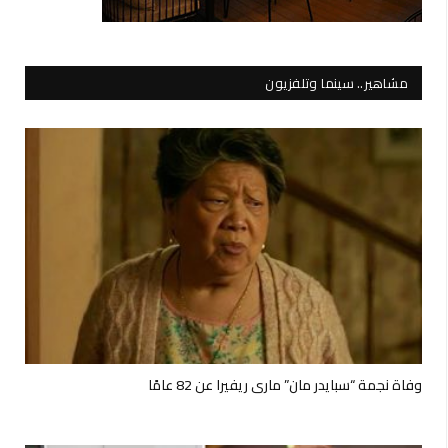
مشاهير.. سينما وتلفزيون
وفاة نجمة “سبايدر مان” ماري ريفيرا عن 82 عامًا