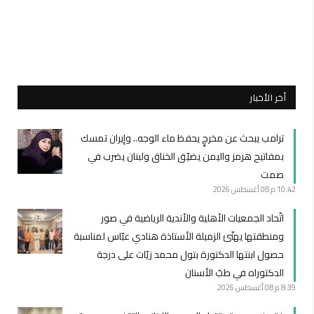
أخر الأخبار
ترامب يبحث عن مخرجٍ يحفظ ماء الوجه.. وإيران تمسك
بمفاتيح هرمز واليمن يضيّق الخناق ولبنان يضرب في
صمت
10:42 م
08 أغسطس 2026
اتّحاد الجمعيات الأهلية والأندية الرياضية في صور
ومنطقتها يهنّئ الزميلة الأستاذة هنادي عبّاس لمناسبة
حصول ابنتها الدكتورة بتول محمد زيّات على درجة
الدكتوراه في طبّ الأسنان
8:39 م
08 أغسطس 2026