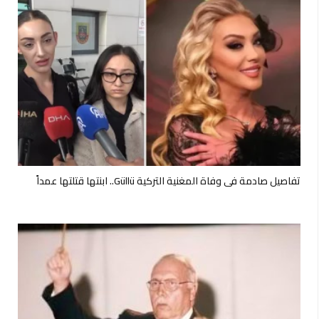
تفاصيل صادمة في وفاة المغنية التركية Güllü.. ابنتها قتلتها عمداً