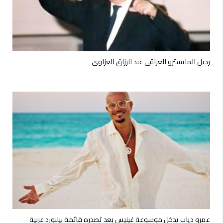
رحيل المايسترو العراقي عبد الرزاق العزاوي
عمرو دياب يدخل موسوعة غينيس بعد تصدره قائمة بيلبورد عربية