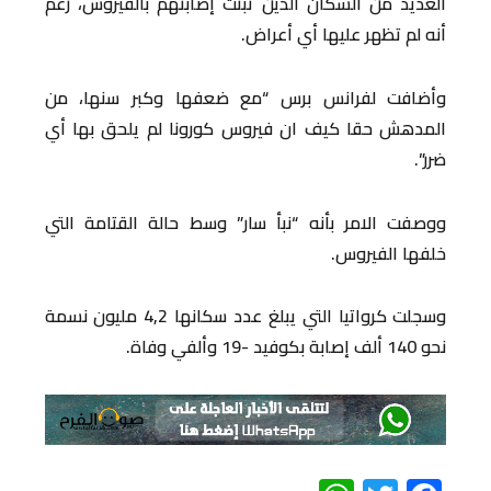
العديد من السكان الذين ثبتت إصابتهم بالفيروس، رغم
أنه لم تظهر عليها أي أعراض.
وأضافت لفرانس برس “مع ضعفها وكبر سنها، من
المدهش حقا كيف ان فيروس كورونا لم يلحق بها أي
ضرر”.
ووصفت الامر بأنه “نبأ سار” وسط حالة القتامة التي
خلفها الفيروس.
وسجلت كرواتيا التي يبلغ عدد سكانها 4,2 مليون نسمة
نحو 140 ألف إصابة بكوفيد -19 وألفي وفاة.