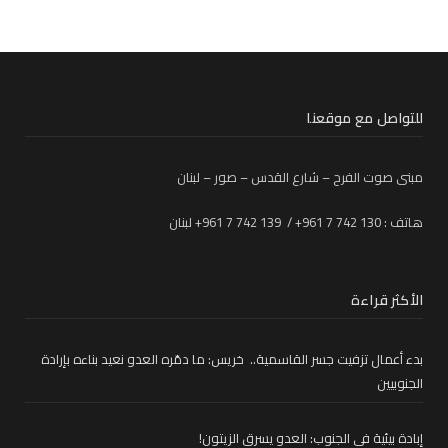
للتواصل مع موقعنا
مبنى صوت الفرح – شارع القدس – صور – لبنان
هاتف : 130 742 7 961+ / 139 742 7 961+ لبنان
الأكثر قراءة
بدء أعمال تزفيت جسر القاسمية.. خريس: ما دمّره العدو نعيد بناءه بإرادة
الجنوبيين
إبادة بيئية في الجنوب: العدو يسرق الزيتون!