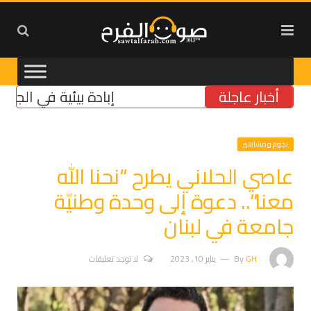
أخبار عاجلة
إبادة بيئية في الجنوب: الع
نجوم ومشاهير
عاصي الحلاني يطرح “نحنا الله
معنا”.. دعوة إلى وحدة وطنيّة
جامعة في لبنان
GH
By
يناير 10, 2023
لا توجد تعليقات