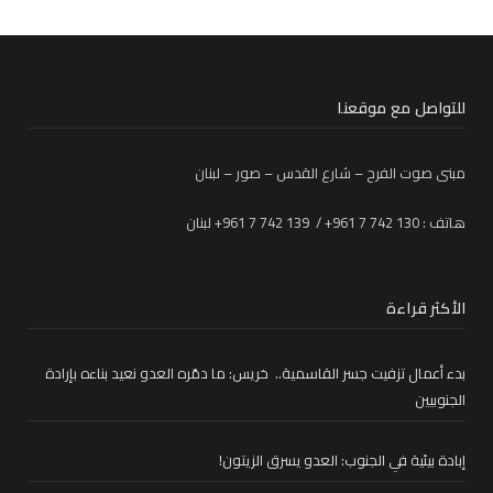
للتواصل مع موقعنا
مبنى صوت الفرح – شارع القدس – صور – لبنان
هاتف : 130 742 7 961+ / 139 742 7 961+ لبنان
الأكثر قراءة
بدء أعمال تزفيت جسر القاسمية.. خريس: ما دمّره العدو نعيد بناءه بإرادة
الجنوبيين
إبادة بيئية في الجنوب: العدو يسرق الزيتون!