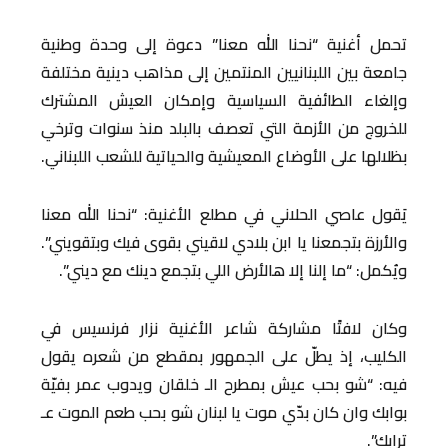
تحمل أغنية “نحنا الله معنا” دعوة إلى وحدة وطنية
جامعة بين اللبنانيين المنتمين إلى مذاهب دينية مختلفة
وإلغاء الطائفية السياسية وإمكان العيش المشترك
للخروج من الأزمة التي تعصف بالبلد منذ سنوات وترخي
بظلالها على الأوضاع المعيشية والحياتية للشعب اللبناني.
يَقول عاصي الحلاني في مطلع الأغنية: “نحنا الله معنا
والأرزة بتجمعنا يا ابن بلادي لاقيني بقوى فيك وبتقويني”.
ويُكمل: “ما إلنا إلا هالأرض اللي بتجمع دينك مع ديني”.
وكان لافتًا مشاركة شاعر الأغنية نزار فرنسيس في
الكليب، إذ يطلّ على الجمهور بمقطع من شعره يقول
فيه: “شو بحب عيش بمطرح الـ خلقان ويدوب عمر بفيّة
بوابك وان كان بدّي موت يا لبنان شو بحب طعم الموت عـ
ترابك”.