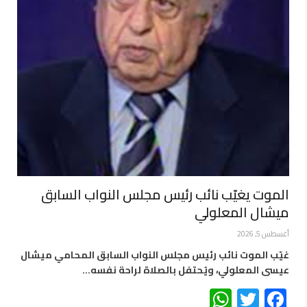
الموت يغيّب نائب رئيس مجلس النواب السابق
ميشال المعلولي
أغسطس 5, 2026
غيّب الموت نائب رئيس مجلس النواب السابق المحامي ميشال
عيسى المعلولي، ويُحتفل بالصلاة لراحة نفسه…
WhatsApp
Twitter
Facebook