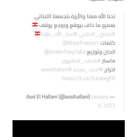
نحنا الله معنا والأرزة بتجمعنا اللبناني
بعمرو ما خاف بيوقع وبيرجع يوقف
#عاصي_الحلاني
#نحنا_الله_معنا
كلمات ⁦
@NizarFrancis1
الحان وتوزيع ⁦
@studioTonySaba
ماستر
#محمد_المقهور
اخراج
#احمد_منجد
#assielhallani
https://t.co/YLbnkegfYl
January
— Assi El Hallani (@assihallani)
9, 2023