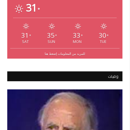
31
°
31
35
33
30
°
°
°
°
SAT
SUN
MON
TUE
للمزيد من المعلومات إضغط هنا
وفيات