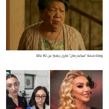
وفاة نجمة “سبايدر مان” ماري ريفيرا عن 82 عامًا