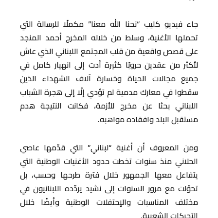
جاء فيديو كليب “نحنا الله معنا” مكملًا للرسالة التي
تحملها الأغنية، وسلط من خلاله المخرج أحمد المنجد
على قصص واقعية من قلب المجتمع اللبناني الذي عاش
لأكثر من عقدين حروبًا كثيرة أدت إلى انهيار كامل في
جميع مجالات الحياة وخسارة آلاف الشهداء الذين
سقطوا في معارك مدمية لم تؤدي إلّا إلى هجرة الشباب
اللبناني بحثا عن مخرج للأزمة، فكانت النتيجة هدم
مستقبل البلد وافقاده مواهبه.
ومن المعروف أن أغنية “لبناني” التي قدّمها عاصي
الحلاني منذ سنوات تخطت حدود الأغنيات الوطنية التي
يتفاعل معها الجمهور خلال فترة طرحها وحسب، بل
تحوّلت مع مرور السنوات إلى نشيد يردّده اللبنانيون في
مختلف المناسبات والإحتفلات الوطنية وأيضًا خلال
التحركات الشعبية.