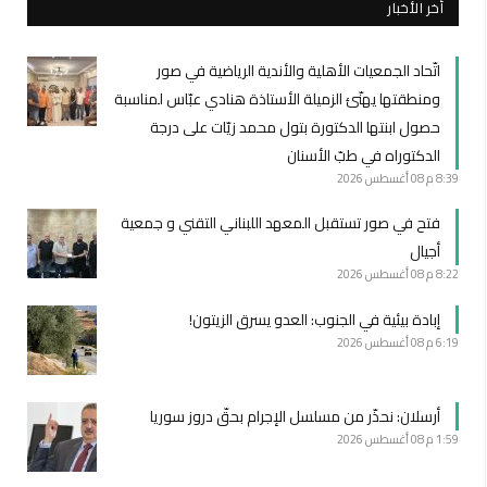
أخر الأخبار
اتّحاد الجمعيات الأهلية والأندية الرياضية في صور
ومنطقتها يهنّئ الزميلة الأستاذة هنادي عبّاس لمناسبة
حصول ابنتها الدكتورة بتول محمد زيّات على درجة
الدكتوراه في طبّ الأسنان
8:39 م
08 أغسطس 2026
فتح في صور تستقبل المعهد اللبناني التقني و جمعية
أجيال
8:22 م
08 أغسطس 2026
إبادة بيئية في الجنوب: العدو يسرق الزيتون!
6:19 م
08 أغسطس 2026
أرسلان: نحذّر من مسلسل الإجرام بحقّ دروز سوريا
1:59 م
08 أغسطس 2026