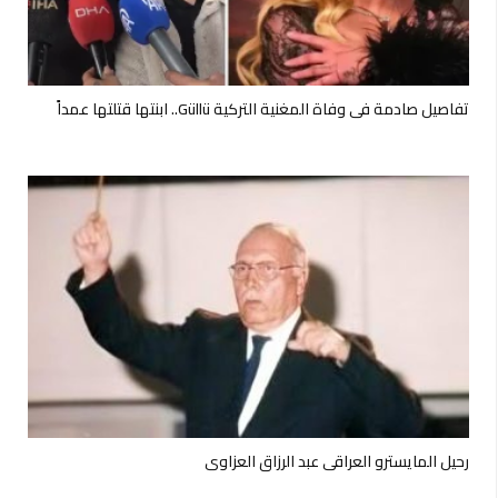
تفاصيل صادمة في وفاة المغنية التركية Güllü.. ابنتها قتلتها عمداً
رحيل المايسترو العراقي عبد الرزاق العزاوي