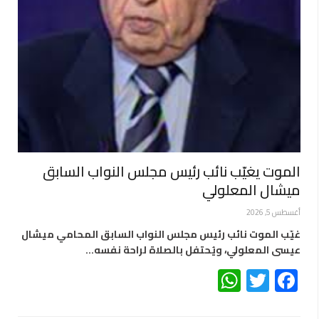
الموت يغيّب نائب رئيس مجلس النواب السابق
ميشال المعلولي
أغسطس 5, 2026
غيّب الموت نائب رئيس مجلس النواب السابق المحامي ميشال
عيسى المعلولي، ويُحتفل بالصلاة لراحة نفسه…
WhatsApp
Twitter
Facebook