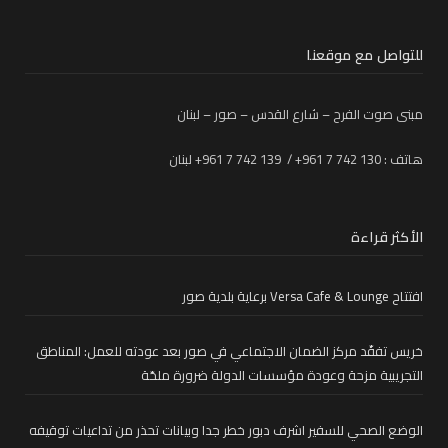
للتواصل مع موقعنا
مبنى صوت الفرح – شارع القدس – صور – لبنان
هاتف : 130 742 7 961+ / 139 742 7 961+ لبنان
الأكثر قراءة
افتتاح Versa Cafe & Lounge برعاية بلدية صور
خريس تفقّد مركز الضمان الاجتماعي في صور بعد عودته للعمل: المناطق
التجريبية مزحة وعودة مؤسسات الدولة ضرورة ملحّة
الوضع الصحي للسفير اشرف دبور خطر جدا وبيانات تحذر من تداعيات توقيفه