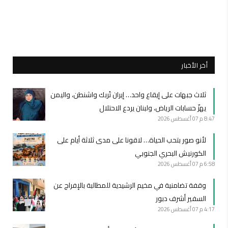
أخر الأخبار
ثلاث جبهات على إيقاع واحد… إيران تُربك واشنطن، واليمن
يهزّ حسابات الرياض، ولبنان يردع الاحتلال
8:47 م
07 أغسطس 2026
لأنو صور بتحب الحياة… لاقونا على مدى ثلاثة أيام على
الكورنيش البحري الجنوبي
6:58 م
07 أغسطس 2026
وقفة تضامنية في مخيم الرشيدية للمطالبة بالإفراج عن
السفير أشرف دبور
4:17 م
07 أغسطس 2026