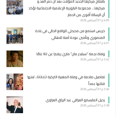
بافتتاح مركزها الجديد المؤقت بعد أن دمر العد.و
مركزها… مجموعة البازورية الإعلامية الاجتماعية تؤكد
أن الرسالة أقوى من الدمار
4:09 م
07 أغسطس 2026
خريس استمع من مديحلي للواقع الحالي في بلدة
المنصوري وتأمين عودة آمنة للاهالي
4:01 م
07 أغسطس 2026
وفاة نجمة “سبايدر مان” ماري ريفيرا عن 82 عامًا
3:42 م
07 أغسطس 2026
تفاصيل صادمة في وفاة المغنية التركية GÜLLÜ.. ابنتها
قتلتها عمداً
3:40 م
07 أغسطس 2026
رحيل المايسترو العراقي عبد الرزاق العزاوي
3:38 م
07 أغسطس 2026