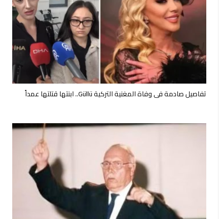
تفاصيل صادمة في وفاة المغنية التركية Güllü.. ابنتها قتلتها عمداً