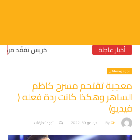
أخبار عاجلة
خريس تفقّد مركز الضمان
نجوم ومشاهير
معجبة تقتحم مسرح كاظم
الساهر وهكذا كانت ردة فعله (
فيديو)
GH
By
ديسمبر 30, 2022
لا توجد تعليقات