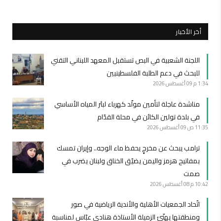
أخر الأخبار
اللجنة الشعبية في البص تستقبل المعهد اللبناني التقني
للبحث في دعم الطلبة الفلسطينيين
1:34 م
09 أغسطس 2026
مناشدة عاجلة لتأمين مولّد كهرباء لبئر المياه الأساسي
في بلدة تولين الكائن في محلة القدّام
11:35 ص
09 أغسطس 2026
ترامب يبحث عن مخرجٍ يحفظ ماء الوجه.. وإيران تمسك
بمفاتيح هرمز واليمن يضيّق الخناق ولبنان يضرب في
صمت
10:42 م
08 أغسطس 2026
اتّحاد الجمعيات الأهلية والأندية الرياضية في صور
ومنطقتها يهنّئ الزميلة الأستاذة هنادي عبّاس لمناسبة