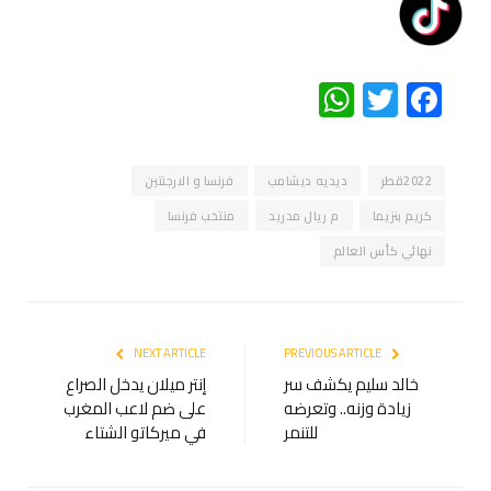
WhatsApp
Twitter
Facebook
2022قطر
ديديه ديشامب
فرنسا و الارجنتين
كريم بنزيما
م ريال مدريد
منتخب فرنسا
نهائي كأس العالم
NEXT ARTICLE
PREVIOUS ARTICLE
خالد سليم يكشف سر
إنتر ميلان يدخل الصراع
زيادة وزنه.. وتعرضه
على ضم لاعب المغرب
للتنمر
في ميركاتو الشتاء