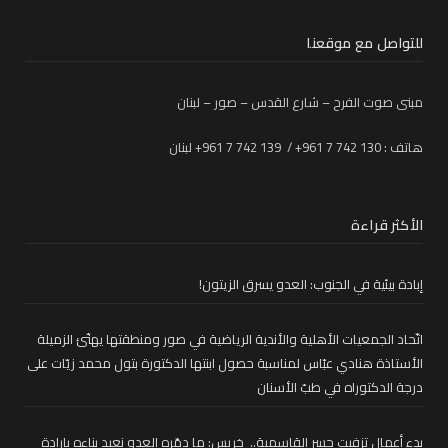
للتواصل مع موقعنا
مبنى صوت الفرح – شارع القدس – صور – لبنان
هاتف : 130 742 7 961+ / 139 742 7 961+ لبنان
الأكثر قراءة
إبادة بيئية في الجنوب: العدو يسرق الزيتون!
اتّحاد الجمعيات الأهلية والأندية الرياضية في صور ومنطقتها يهنّئ الزميلة
الأستاذة هنادي عبّاس لمناسبة حصول ابنتها الدكتورة بتول محمد زيّات على
درجة الدكتوراه في طبّ الأسنان
بدء أعمال تزفيت جسر القاسمية.. خريس: ما دمّره العدو نعيد بناءه بإرادة