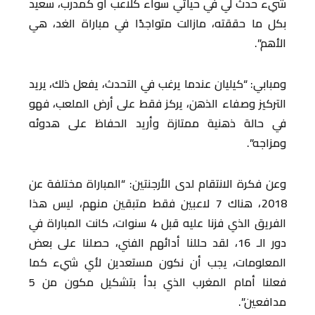
شيء حدث لي في حياتي سواء كلاعب أو كمدرب، سعيد
بكل ما حققته، مازالت متواجدًا في مباراة الغد، هي
الأهم”.
ومبابي: “كيليان عندما يرغب في التحدث، يفعل ذلك، يريد
التركيز وصفاء الذهن، يركز فقط على أرض الملعب، فهو
في حالة ذهنية ممتازة وأريد الحفاظ على هدوئه
ومزاجه”.
وعن فكرة الانتقام لدى الأرجنتين: “المباراة مختلفة عن
2018، هناك 7 لاعبين فقط متبقين منهم، ليس هذا
الفريق الذي فزنا عليه قبل 4 سنوات، كانت المباراة في
دور الـ 16، لقد حللنا أدائهم الفني، حصلنا على بعض
المعلومات، يجب أن نكون مستعدين لأي شيء كما
فعلنا أمام المغرب الذي بدأ بتشكيل مكون من 5
مدافعين”.