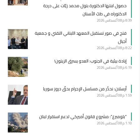
حصول ابنتها الدكتورة بتول محمد زيّات على درجة
الدكتوراه في طبّ الأسنان
8:39 م
08 أغسطس 2026
فتح في صور تستقبل المعهد اللبناني التقني و جمعية
أجيال
8:22 م
08 أغسطس 2026
إبادة بيئية في الجنوب: العدو يسرق الزيتون!
6:19 م
08 أغسطس 2026
أرسلان: نحذّر من مسلسل الإجرام بحقّ دروز سوريا
1:59 م
08 أغسطس 2026
“بلومبرغ”: مشروع قانون أميركي لدعم استقرار لبنان
1:10 م
08 أغسطس 2026