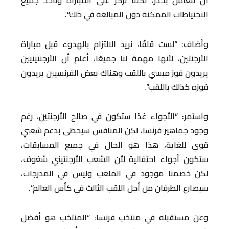
أن نتعامل بحذر، لكننا نركز على المباراة ونأخذ جميع
الاحتياطات الممكنة دون المبالغة في ذلك”.
وأضاف: “لست قلقًا، نريد الالتزام بالهدوء قبل مباراة
الأرجنتين، لأنها مهمة لنا جميعًا، أعلم أن الأرجنتينيين
يريدون فوز ميسي باللقب وهناك بعض الفرنسيين يريدون
فوزه كذلك باللقب”.
واستمر: “الأجواء غدًا ستكون في صالح الأرجنتين، رغم
وجود جماهير فرنسا، لكن المنافس سيحظى بدعم شعبي
قوي للغاية، هذا هو الحال في جميع المسابقات،
ستكون أجواء احتفالية لأن الشعب الأرجنتيني شغوف،
لكن خصمنا موجود في الملعب وليس في المدرجات،
سيصارع الطرفان من أجل اللقب الثالث في كأس العالم”.
وعن مستقبله في منتخب فرنسا: “المنتخب هو أفضل