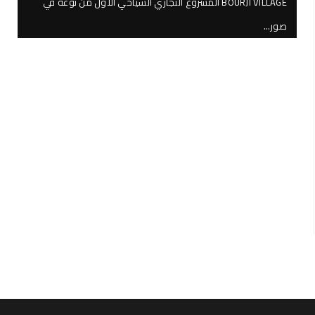
BOURJI VILLAGE المشروع التجاري السياحي الأول من نوعه في
صور…