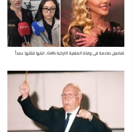
تفاصيل صادمة في وفاة المغنية التركية Güllü.. ابنتها قتلتها عمداً