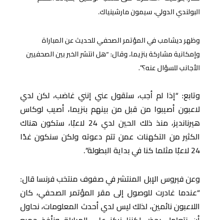
البولندي الدولي، سيمون مارشينياك.
وظهر ديشامب في المؤتمر الصحفي للحديث عن المباراة
وإمكانية مشاركة بنزيما، وقال: “هل انتشر الخبر بين الصحفيين
الأجانب للسؤال عنه؟”.
وتابع: “إذا لم أجب، ستقول عني إنني غاضب، لكن لدي
لاعبون أصيبوا من قبل من بينهم بنزيما، أصيب لوكاس
هيرنانديز، منذ ذلك الحين لدي 24 لاعبًا، ستكون هناك
الكثير من التكهنات عمن تتم دعوته ولكن سنكون غدًا
24 لاعبًا مثلما كنا في بداية البطولة”.
وعن فيروس الإبل المنتشر في صفوف منتخب فرنسا قال:
“عندما غادرت للوصول إلى مقر المؤتمر الصحفي، كان
اللاعبون نائمين، لذلك ليس لدي أحدث المعلومات، نحاول