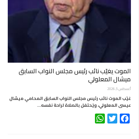
الموت يغيّب نائب رئيس مجلس النواب السابق
ميشال المعلولي
أغسطس 5, 2026
غيّب الموت نائب رئيس مجلس النواب السابق المحامي ميشال
عيسى المعلولي، ويُحتفل بالصلاة لراحة نفسه…
WhatsApp
Twitter
Facebook