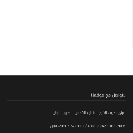
للتواصل مع موقعنا
مبنى صوت الفرح – شارع القدس – صور – لبنان
هاتف : 130 742 7 961+ / 139 742 7 961+ لبنان