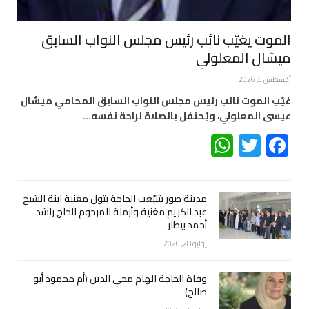
الموت يغيّب نائب رئيس مجلس النواب السابق
ميشال المعلولي
أغسطس 5, 2026
غيّب الموت نائب رئيس مجلس النواب السابق المحامي ميشال
عيسى المعلولي، ويُحتفل بالصلاة لراحة نفسه…
WhatsApp
Twitter
Facebook
مدينة صور شيّعت الحاجة بتول مغنية ابنة الشيخ
عبد الكريم مغنية وأرملة المرحوم الحاج راشد
أحمد بيطار
يوليو 28, 2026
وفاة الحاجة الهام محي الدين (أم محمود أبو
صالح)