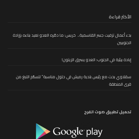
الأكثر قراءة
بدء أعمال تزفيت جسر القاسمية.. خريس: ما دمّره العدو نعيد بناءه بإرادة
الجنوبيين
إبادة بيئية في الجنوب: العدو يسرق الزيتون!
سقلاوي بحث مع رئيس بلدية رميش في حلول مناسبة” لتسلُّم التبغ من
قرى المنطقة
تحميل تطبيق صوت الفرح