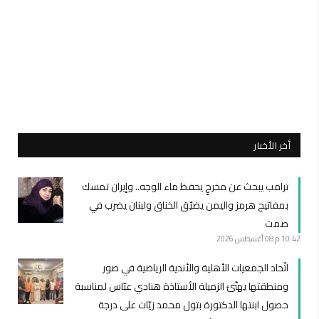
أخر الأخبار
ترامب يبحث عن مخرجٍ يحفظ ماء الوجه.. وإيران تمسك
بمفاتيح هرمز واليمن يضيّق الخناق ولبنان يضرب في
صمت
10:42 م
08 أغسطس 2026
اتّحاد الجمعيات الأهلية والأندية الرياضية في صور
ومنطقتها يهنّئ الزميلة الأستاذة هنادي عبّاس لمناسبة
حصول ابنتها الدكتورة بتول محمد زيّات على درجة