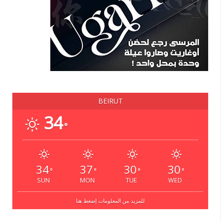
BEIRUT
34
°
34
37
30
30
°
°
°
°
SUN
MON
TUE
WED
للمزيد من المعلومات إضغط هنا