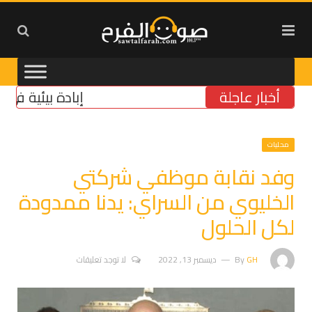
أخبار عاجلة
إبادة بيئية في الجنو
محليات
وفد نقابة موظفي شركتي
الخليوي من السراي: يدنا ممدودة
لكل الحلول
GH
By
ديسمبر 13, 2022
لا توجد تعليقات