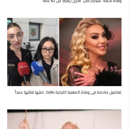
وفاة نجمة “سبايدر مان” ماري ريفيرا عن 82 عامًا
تفاصيل صادمة في وفاة المغنية التركية Güllü.. ابنتها قتلتها عمداً