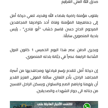
صدق اللهُ العلي العَظِيم
بقلوب مؤمنة راضية بقضاء الله وقدره، تنعي حركة أمل
إلى جماهيرها المؤمنة وفاة أحد كوادرها المجاهدين
المرحوم الحاج حسن قاسم خشاب “أبو فادي” ، رئيس
بلدية المنصوري سابقًا.
ويجرى الدفن عصر هذا اليوم الخميس 1 كانون الاول
السّاعة الرابعة عصراً في جبّانة بلدته المنصوري.
إن حركة أمل تتقدم بإسم قيادتها ومجاهديها من أسرة
المجاهد الراحل، بأحر التعازي سائلة المولى العزيز القدير
أن يلهمنا واياهم الصبر والسلوان ويسكن الراحل الفسيح
من جناته الى جوار الشهداء والصديقين.