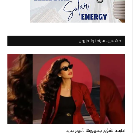
مشاهير.. سينما وتلفزيون
لطيفة تشوّق جمهورها بألبوم جديد