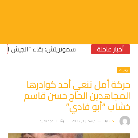
أخبار عاجلة
سموتريتش: بقاء “الجيش الإسرائيل
وفيات
حركة أمل تنعي أحد كوادرها
المجاهدين الحاج حسن قاسم
خشاب “أبو فادي”
F.S
By
ديسمبر 1, 2022
لا توجد تعليقات