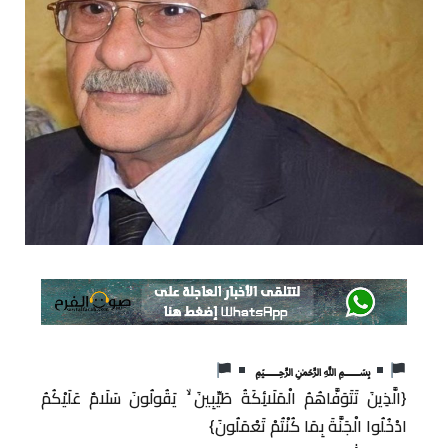
﷽
{الَّذِينَ تَتَوَفَّاهُمُ الْمَلَائِكَةُ طَيِّبِينَ ۙ يَقُولُونَ سَلَامٌ عَلَيْكُمُ
ادْخُلُوا الْجَنَّةَ بِمَا كُنْتُمْ تَعْمَلُونَ}