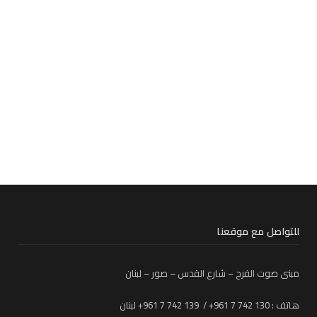
للتواصل مع موقعنا
مبنى صوت الفرح – شارع القدس – صور – لبنان
هاتف : 130 742 7 961+ / 139 742 7 961+ لبنان