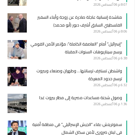
8:07 م
06 أغسطس 2026
مناشدة إنسانية عاجلة صادرة عن زوجة وأبناء السفير
الفلسطيني السابق أشرف دبور (أبو محمد)
8:06 م
06 أغسطس 2026
“إسرائيل” أمام “العاصفة الكاملة”: مؤتمر الأمن القومي
يرسم سيناريوهات السنوات المقبلة
6:38 م
06 أغسطس 2026
واشنطن تستنزف ترسانتها… وطهران وصنعاء وبيروت
ترسم حدود المعركة
6:32 م
06 أغسطس 2026
وصول شحنة مساعدات مصرية إلى مطار بيروت غدا
1:36 م
06 أغسطس 2026
سموتريتش: بقاء “الجيش الإسرائيلي” في منطقة أمنية
في لبنان ضروري لأمن سكان الشمال