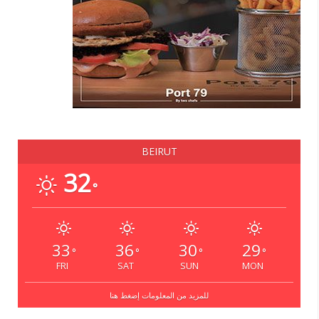
BEIRUT
32
°
33
36
30
29
°
°
°
°
FRI
SAT
SUN
MON
للمزيد من المعلومات إضغط هنا