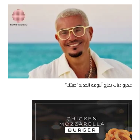
عمرو دياب يطرح ألبومه الجديد “حبيتِك”