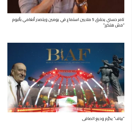
تامر حسني يحقق 5 ملايين استماع في يومين ويتصدر أنغامي بألبوم
“مش هتكرر”
“بياف” يكرّم وديع الصافي