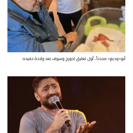
أبو«وديع» مجدداً.. أول تعليق لجورج وسوف بعد ولادة حفيده