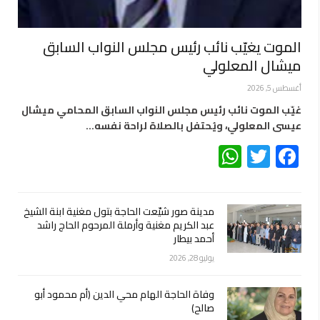
الموت يغيّب نائب رئيس مجلس النواب السابق
ميشال المعلولي
أغسطس 5, 2026
غيّب الموت نائب رئيس مجلس النواب السابق المحامي ميشال
عيسى المعلولي، ويُحتفل بالصلاة لراحة نفسه…
WhatsApp
Twitter
Facebook
مدينة صور شيّعت الحاجة بتول مغنية ابنة الشيخ
عبد الكريم مغنية وأرملة المرحوم الحاج راشد
أحمد بيطار
يوليو 28, 2026
وفاة الحاجة الهام محي الدين (أم محمود أبو
صالح)