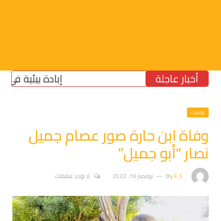
أخبار عاجلة
إبادة بيئية في الجنوب
وفيات
وفاة ابن حارة صور عصام جميل
نصار “أبو جميل”
F.S
By
نوفمبر 16, 2022
لا توجد تعليقات