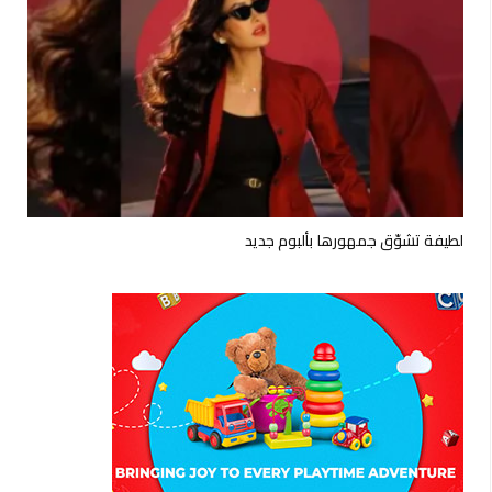
لطيفة تشوّق جمهورها بألبوم جديد