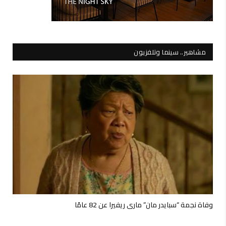
مشاهير.. سينما وتلفزيون
وفاة نجمة “سبايدر مان” ماري ريفيرا عن 82 عامًا