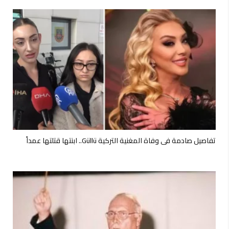
تفاصيل صادمة في وفاة المغنية التركية Güllü.. ابنتها قتلتها عمداً