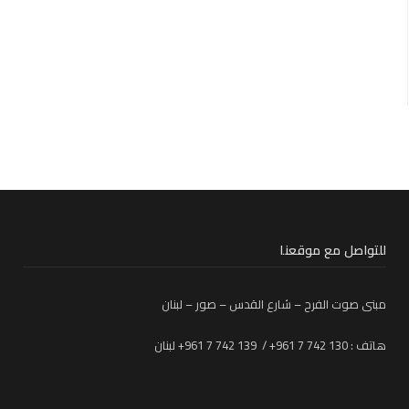
للتواصل مع موقعنا
مبنى صوت الفرح – شارع القدس – صور – لبنان
هاتف : 130 742 7 961+ / 139 742 7 961+ لبنان