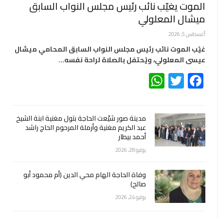
الموت يغيّب نائب رئيس مجلس النواب السابق
ميشال المعلولي
أغسطس 5, 2026
غيّب الموت نائب رئيس مجلس النواب السابق المحامي ميشال
عيسى المعلولي، ويُحتفل بالصلاة لراحة نفسه…
WhatsApp
Twitter
Facebook
مدينة صور شيّعت الحاجة بتول مغنية ابنة الشيخ
عبد الكريم مغنية وأرملة المرحوم الحاج راشد
أحمد بيطار
يوليو 28, 2026
وفاة الحاجة الهام محي الدين (أم محمود أبو
صالح)
يوليو 24, 2026