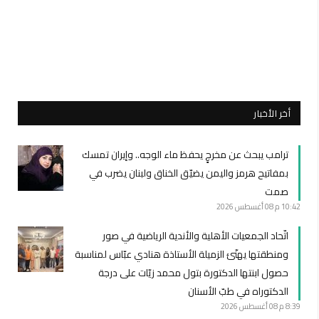
أخر الأخبار
ترامب يبحث عن مخرجٍ يحفظ ماء الوجه.. وإيران تمسك
بمفاتيح هرمز واليمن يضيّق الخناق ولبنان يضرب في
صمت
10:42 م
08 أغسطس 2026
اتّحاد الجمعيات الأهلية والأندية الرياضية في صور
ومنطقتها يهنّئ الزميلة الأستاذة هنادي عبّاس لمناسبة
حصول ابنتها الدكتورة بتول محمد زيّات على درجة
الدكتوراه في طبّ الأسنان
8:39 م
08 أغسطس 2026