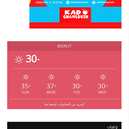
BEIRUT
30
°
35
37
30
30
°
°
°
°
SUN
MON
TUE
WED
للمزيد من المعلومات إضغط هنا
وفيات