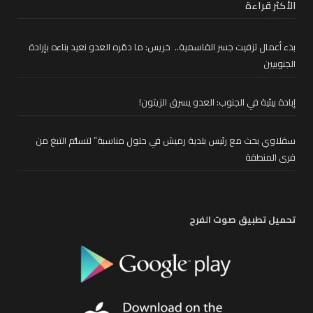
الأكثر قراءة
بدء أعمال تزفيت جسر القاسمية.. خريس: ما دمّره العدو نعيد بناءه بإرادة
الجنوبيين
إبادة بيئية في الجنوب: العدو يسرق الزيتون!
سقلاوي بحث مع رئيس بلدية رميش في حلول مناسبة” لتسلُّم التبغ من
قرى المنطقة
تحميل تطبيق صوت الفرح