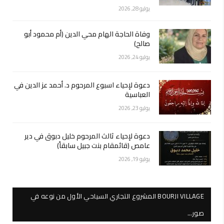
يوليو 28, 2026
وفاة الحاجة الهام محي الدين (أم محمود أبو
صالح)
يوليو 24, 2026
دعوة لإحياء اسبوع المرحوم د. أحمد عز الدين في
العباسية
يوليو 23, 2026
دعوة لإحياء ثالث المرحوم خليل دبوق في دير
عامص (قائمقام بنت جبيل سابقاً)
يوليو 19, 2026
BOURJI VILLAGE المشروع التجاري السياحي الأول من نوعه في
صور…