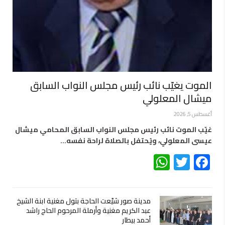
الموت يغيّب نائب رئيس مجلس النواب السابق
ميشال المعلولي
أغسطس 5, 2026
غيّب الموت نائب رئيس مجلس النواب السابق المحامي ميشال
عيسى المعلولي، ويُحتفل بالصلاة لراحة نفسه…
WhatsApp
Twitter
Facebook
مدينة صور شيّعت الحاجة بتول مغنية ابنة الشيخ
عبد الكريم مغنية وأرملة المرحوم الحاج راشد
أحمد بيطار