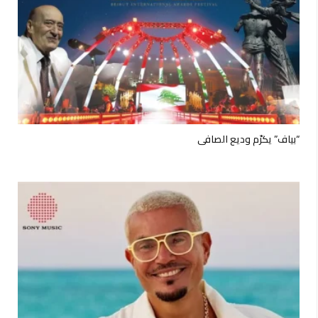
“بياف” يكرّم وديع الصافي