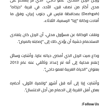
ورحل الرجل المكنّى “عمو حاجي” الذي لم يستحمّ على
مدى أكثر من نصف قرن، الأحد، في قرية “دزكاه”
(Dezhgah) بمحافظة فارس في جنوب إيران، وفق ما
أفادت وكالة “إرنا” الرسمية، الثلاثاء.
ونقلت الوكالة عن مسؤول محلي، أن الرجل كان يتفادى
الاستحمام خشية أن يؤدي ذلك إلى “إصابته بالمرض”.
وذاع صيت الرجل الذي أمضى حياته عازبا. وأشارت وسائل
إعلام محلية إلى أنه تم إعداد وثائقي عنه عام 2013
بعنوان “الحياة الغريبة لعمو حاجي”.
وأشارت إرنا إلى أنه قبل أشهر “وللمرة الأولى، أحضره
بعض أهل القرية إلى الحمام من أجل الاغتسال”.
Follow Us: