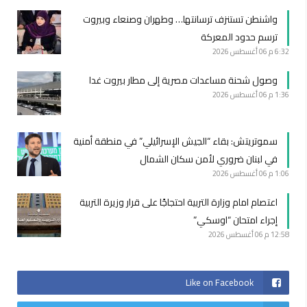
واشنطن تستنزف ترسانتها… وطهران وصنعاء وبيروت
ترسم حدود المعركة
6:32 م
06 أغسطس 2026
وصول شحنة مساعدات مصرية إلى مطار بيروت غدا
1:36 م
06 أغسطس 2026
سموتريتش: بقاء “الجيش الإسرائيلي” في منطقة أمنية
في لبنان ضروري لأمن سكان الشمال
1:06 م
06 أغسطس 2026
اعتصام امام وزارة التربية احتجاجًا على قرار وزيرة التربية
إجراء امتحان “اوسكي”
12:58 م
06 أغسطس 2026
Like on Facebook