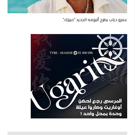
عمرو دياب يطرح ألبومه الجديد “حبيتِك”