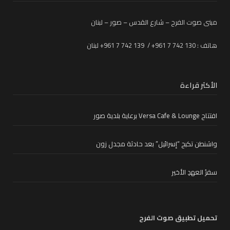
مبنى صوت الفرح – شارع القدس – صور – لبنان
هاتف : 130 742 7 961+ / 139 742 7 961+ لبنان
الأكثر قراءة
افتتاح Versa Cafe & Lounge برعاية بلدية صور
واشنطن تكبح “إسرائيل” بعد حادثة مجدل زون
سفرُ العهدِ الأخير
تحميل تطبيق صوت الفرح