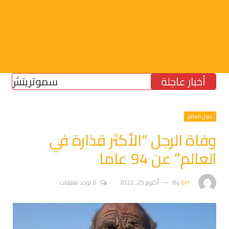
أخبار عاجلة
سموتريتش: بقاء “ا
حول العالم
وفاة الرجل “الأكثر قذارة في
العالم” عن 94 عاما
GH
By
أكتوبر 25, 2022
لا توجد تعليقات