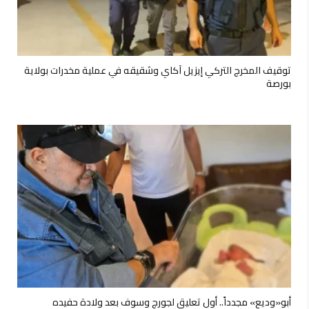
توقيف المخرج التركي إيزيل آكاي وشقيقه في عملية مخدرات بولاية
بورصة
أبو«وديع» مجدداً.. أول تعليق لجورج وسوف بعد ولادة حفيده