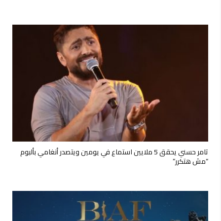
تامر حسني يحقق 5 ملايين استماع في يومين ويتصدر أنغامي بألبوم
“مش هتكرر”