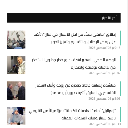
أخر الأخبار
إطلاق “ملتقى معاً.. من اجل الانسان في لبنان”: تأكيد
على رفض الإحتلال والتقسيم وتعزيز الحوار
9:13 م
06 أغسطس 2026
الوضع الصحي للسفير اشرف دبور خطر جدا وبيانات تحذر
من تداعيات توقيفه واحتجازه
8:07 م
06 أغسطس 2026
مناشدة إنسانية عاجلة صادرة عن زوجة وأبناء السفير
الفلسطيني السابق أشرف دبور (أبو محمد)
8:06 م
06 أغسطس 2026
“إسرائيل” أمام “العاصفة الكاملة”: مؤتمر الأمن القومي
يرسم سيناريوهات السنوات المقبلة
6:38 م
06 أغسطس 2026