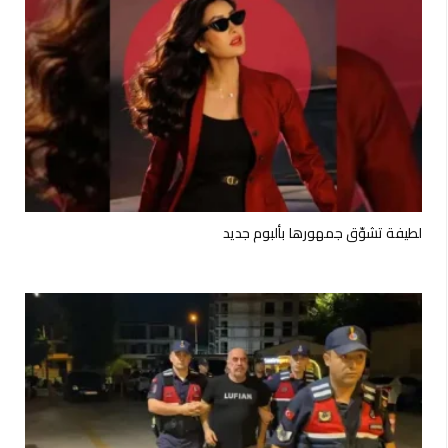
لطيفة تشوّق جمهورها بألبوم جديد