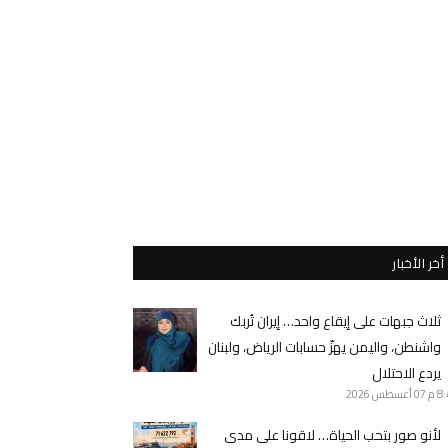
أخر الأخبار
ثلاث جبهات على إيقاع واحد… إيران تُربك
واشنطن، واليمن يهزّ حسابات الرياض، ولبنان
يردع الاحتلال
8 م
07 أغسطس 2026
لأنو صور بتحب الحياة… لاقونا على مدى