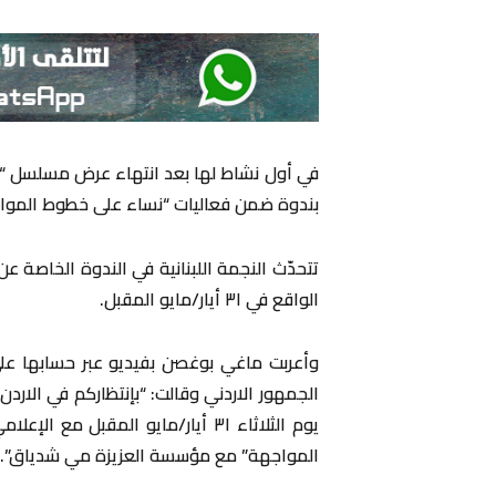
بندوة ضمن فعاليات “نساء على خطوط الموا
تتحدّث النجمة اللبنانية في الندوة الخاصة عن 
الواقع في ٣١ أيار/مايو المقبل.
وأعربت ماغي بوغصن بفيديو عبر حسابها عل
الجمهور الاردني وقالت: “بإنتظاركم في الار
يوم الثلاثاء ٣١ أيار/مايو المقبل
المواجهة” مع مؤسسة العزيزة مي شدياق”.