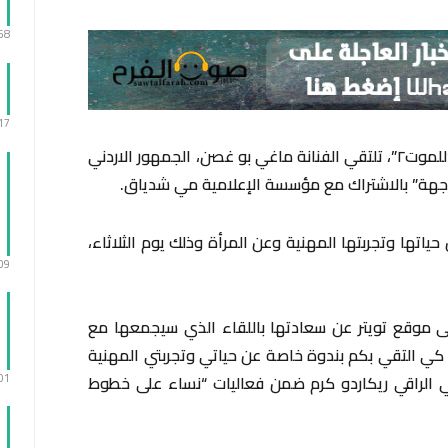
:58
:17
في أول نشاط لها بعد انتهاء عرض مسلسل “للموت٢”، تلتقي الفنانة ماغي بو غصن، الجمهور الاردني
جهة” بالاشتراك مع مؤسسة الإعلامية مي شدياق.
حياتها وتجربتها المهنية وعن المرأة وذلك يوم الثلاثاء،
:09
ى موقع تويتر عن سعادتها باللقاء الذي سيجمعها مع
دن كي التقي بكم بندوة خاصة عن حياتي وتجربتي المهنية
:01
 مع الإعلامي الراقي ريكاردو كرم ضمن فعاليات “نساء على خطوط