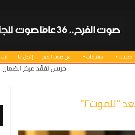
محليات
متفرقات
عن صوت الفرح
إتصل بنا
البث 
خريس تفقّد مركز الضمان الاجتماعي في صور بعد عو
د “للموت٢”