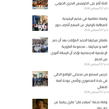
ثلاثة أيام على الكورنيش البحري الجنوبي
6 م
07 أغسطس 2026
وقفة تضامنية في مخيم الرشيدية
للمطالبة بالإفراج عن السفير أشرف دبور
4 م
07 أغسطس 2026
بافتتاح مركزها الجديد المؤقت بعد أن دمر
العد.و مركزها… مجموعة البازورية
الإعلامية الاجتماعية تؤكد أن الرسالة أقوى
من الدمار
4 م
07 أغسطس 2026
خريس استمع من مديحلي للواقع الحالي
في بلدة المنصوري وتأمين عودة آمنة
للاهالي
4 م
07 أغسطس 2026
وفاة نجمة “سبايدر مان” ماري ريفيرا عن
82 عامًا