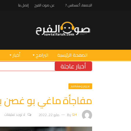
الجمعة, أغسطس 7
عن صوت الفرح
إتصل بنا
الصفحة الرئيسية
البرامج
أخبار
أخبار عاجلة
نجوم ومشاهير
مفاجأة ماغي بو غصن بع
GH
By
مايو 22, 2022
لا توجد تعليقات