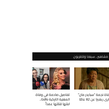
مشاهير.. سينما وتلفزيون
اة نجمة “سبايدر مان”
تفاصيل صادمة في وفاة
ي ريفيرا عن 82 عامًا
المغنية التركية Güllü..
ابنتها قتلتها عمداً