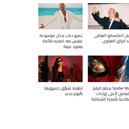
يل المايسترو العراقي
عمرو دياب يدخل موسوعة
د الرزاق العزاوي
غينيس بعد تصدره قائمة
بيلبورد عربية
Spider Man يحطم الرقم
لطيفة تشوّق جمهورها
قياسي لأعلى إيرادات
بألبوم جديد
تتاحية بأميركا الشمالية