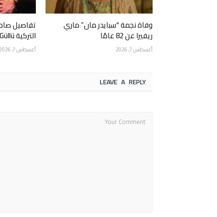
وفاة نجمة “سبايدر مان” ماري
تفاصيل صادم
ريفيرا عن 82 عامًا
التركية Güllü.. ابنتها قتلتها عمداً
أغسطس 7, 2026
أغسطس 7, 2026
LEAVE A REPLY