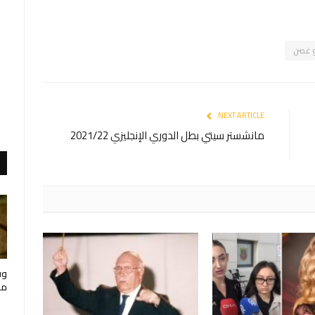
 غصن
NEXT ARTICLE
مانشستر سيتي بطل الدوري الإنجليزي 2021/22
وف
مار