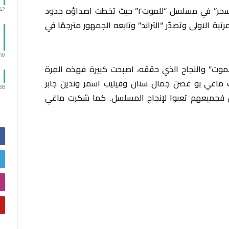
وكانت ماغي قد حققت نجاحًا ساحقًا بدور “سحر” في مسلسل “للموت٢” حيث تخطت اصداؤه حدود
:42
بة الاولى وتصدّر “التراند” وتابعه الجمهور مترجمًا في
:40
لموت” والنجاح الذي حققه، اصبحت كبيرة فهذه المرة
ت ماغي بو غصن جمال سنان وفيليب اسمر وندين جابر
:38
ل فجميعهم تعبوا لإنجاح المسلسل. كما شكرت ماغي