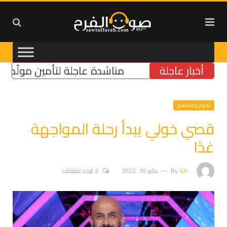
أخبار عاجلة
مناشدة عاجلة لتأمين مولّد كهرباء لب
نجوم ومشاهير
قصي خولي يبدأ رحلة المواجهة
غدًا
GH
By
مايو 18, 2022
لا توجد تعليقات