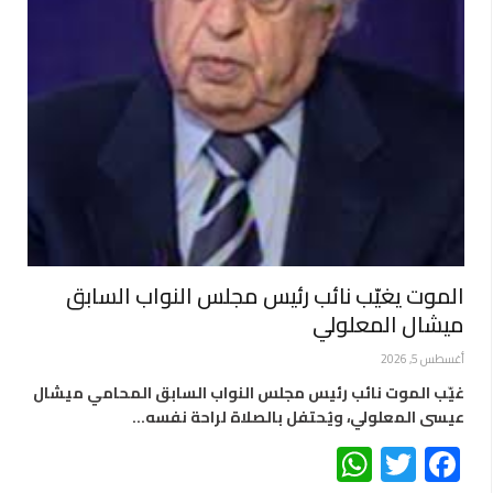
الموت يغيّب نائب رئيس مجلس النواب السابق
ميشال المعلولي
أغسطس 5, 2026
غيّب الموت نائب رئيس مجلس النواب السابق المحامي ميشال
عيسى المعلولي، ويُحتفل بالصلاة لراحة نفسه…
WhatsApp
Twitter
Facebook