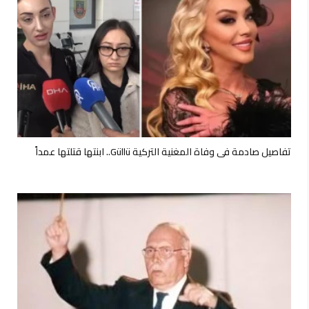
تفاصيل صادمة في وفاة المغنية التركية Güllü.. ابنتها قتلتها عمداً