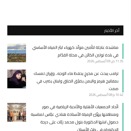
أخر الأخبار
مناشدة عاجلة لتأمين مولّد كهرباء لبئر المياه الأساسي
في بلدة تولين الكائن في محلة القدّام
11:35 ص
09 أغسطس 2026
ترامب يبحث عن مخرجٍ يحفظ ماء الوجه.. وإيران تمسك
بمفاتيح هرمز واليمن يضيّق الخناق ولبنان يضرب في
صمت
10:42 م
08 أغسطس 2026
اتّحاد الجمعيات الأهلية والأندية الرياضية في صور
ومنطقتها يهنّئ الزميلة الأستاذة هنادي عبّاس لمناسبة
حصول ابنتها الدكتورة بتول محمد زيّات على درجة
الدكتوراه في طبّ الأسنان