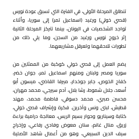
تنطلق المرحلة الأولى، في الفترة التي تسبق عودة نورس
(قصي خولي) ورغيد (اسماعيل تمر) إلى سوريا، وأثناء
تواجد الشخصيات في اليونان، بينما تتركز المرحلة الثانية
إثر خروج نورس ورغيد من السجن، وما يلي ذلك من
تطورات تلاحقهما وتعرقل مشاريعهما.
يضم العمل إلى قصي خولي كوكبة من الممثلين من
سوريا ومصر ولبنان ومنهم اسماعيل تمر، جوان خضر،
كفاح الخوص، جابر جوخدار، ميرفا القاضي، ميسون أبو
أسعد، جلال شموط، رشا بلال، آدم سيرجي، محمد مهران،
محسن صبري، محمد دسوقي، فاطمة محمد، مهند
قطيش، لبنى ونس وآخرين. فكرة وإشراف قصي خولي،
كتابة وسيناريو وحوار بسيم الريس، معالجة درامية براءة
زريق، منال غانم، سنان معوض وفادي رفاعي، وإخراج
سيف الدين السبيعي، وهو من أعمال شاهد الأصلية