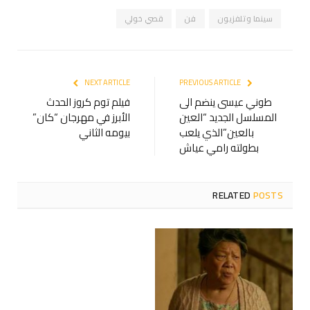
سينما وتلفزيون
فن
قصي خولي
NEXT ARTICLE
PREVIOUS ARTICLE
طوني عيسى ينضم الى
فيلم توم كروز الحدث
المسلسل الجديد “العين
الأبرز في مهرجان “كان”
بالعين”الذي يلعب
بيومه الثاني
بطولته رامي عياش
RELATED
POSTS