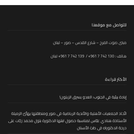
للتواصل مع موقعنا
مبنى صوت الفرح – شارع القدس – صور – لبنان
هاتف : 130 742 7 961+ / 139 742 7 961+ لبنان
الأكثر قراءة
إبادة بيئية في الجنوب: العدو يسرق الزيتون!
اتّحاد الجمعيات الأهلية والأندية الرياضية في صور ومنطقتها يهنّئ الزميلة
الأستاذة هنادي عبّاس لمناسبة حصول ابنتها الدكتورة بتول محمد زيّات على
درجة الدكتوراه في طبّ الأسنان