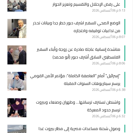
على رفض الإحتلال والتقسيم وتعزيز الحوار
9:13 م
06 أغسطس 2026
الوضع الصحي للسفير اشرف دبور خطر جدا وبيانات تحذر
من تداعيات توقيفه واحتجازه
8:07 م
06 أغسطس 2026
مناشدة إنسانية عاجلة صادرة عن زوجة وأبناء السفير
الفلسطيني السابق أشرف دبور (أبو محمد)
8:06 م
06 أغسطس 2026
“إسرائيل” أمام “العاصفة الكاملة”: مؤتمر الأمن القومي
يرسم سيناريوهات السنوات المقبلة
6:38 م
06 أغسطس 2026
واشنطن تستنزف ترسانتها… وطهران وصنعاء وبيروت
ترسم حدود المعركة
6:32 م
06 أغسطس 2026
وصول شحنة مساعدات مصرية إلى مطار بيروت غدا