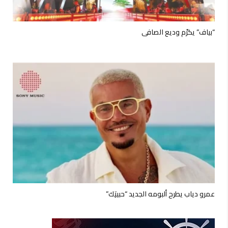
“بياف” يكرّم وديع الصافي
عمرو دياب يطرح ألبومه الجديد “حبيتِك”