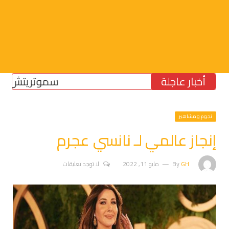
أخبار عاجلة
سموتريتش: بقاء “ال
نجوم ومشاهير
إنجاز عالمي لـ نانسي عجرم
GH
By
مايو 11, 2022
لا توجد تعليقات