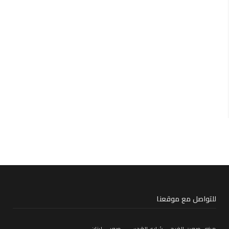
للتواصل مع موقعنا
مبنى صوت الفرح – شارع القدس – صور – لبنان