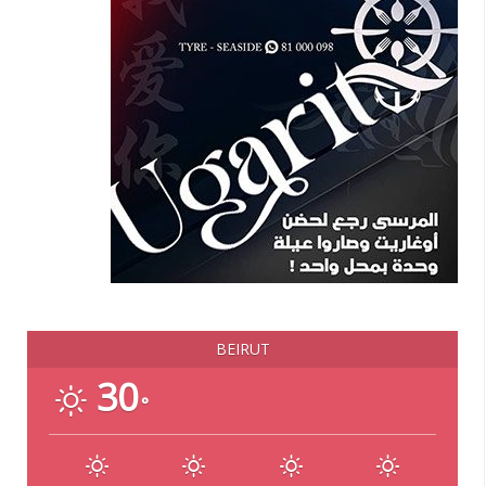
BEIRUT
30
°