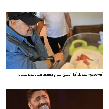
أبو«وديع» مجدداً.. أول تعليق لجورج وسوف بعد ولادة حفيده