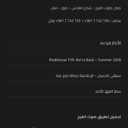
مبنى صوت الفرح – شارع القدس – صور – لبنان
هاتف : 130 742 7 961+ / 139 742 7 961+ لبنان
الأكثر قراءة
RestHouse TYR: We’re Back – Summer 2026
سيبقى الحسين – الإعلامية جمانة كرم عياد
سفرُ العهدِ الأخير
تحميل تطبيق صوت الفرح