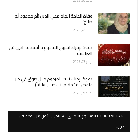
يوليو 28, 2026
وفاة الحاجة الهام محي الدين (أم محمود أبو
صالح)
يوليو 24, 2026
دعوة لإحياء اسبوع المرحوم د. أحمد عز الدين في
العباسية
يوليو 23, 2026
دعوة لإحياء ثالث المرحوم خليل دبوق في دير
عامص (قائمقام بنت جبيل سابقاً)
يوليو 19, 2026
BOURJI VILLAGE المشروع التجاري السياحي الأول من نوعه في
صور…