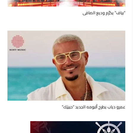
“بياف” يكرّم وديع الصافي
عمرو دياب يطرح ألبومه الجديد “حبيتِك”