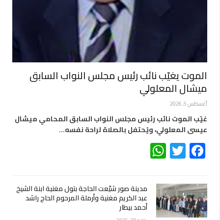
الموت يغيّب نائب رئيس مجلس النواب السابق
ميشال المعلولي
أغسطس 5, 2026
غيّب الموت نائب رئيس مجلس النواب السابق المحامي ميشال
عيسى المعلولي، ويُحتفل بالصلاة لراحة نفسه…
WhatsApp
Twitter
Facebook
مدينة صور شيّعت الحاجة بتول مغنية ابنة الشيخ
عبد الكريم مغنية وأرملة المرحوم الحاج راشد
أحمد بيطار