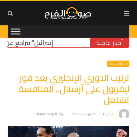
أخبار عاجلة
“إسرائيل” تتراجع عن موقفها
رياضة عالمية
ترتيب الدوري الإنجليزي بعد فوز
ليفربول على آرسنال.. المنافسة
تشتعل
GH
By
مارس 17, 2022
لا توجد تعليقات