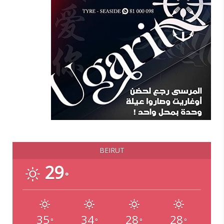
BEIRUT
29
°
35
34
28
28
°
°
°
°