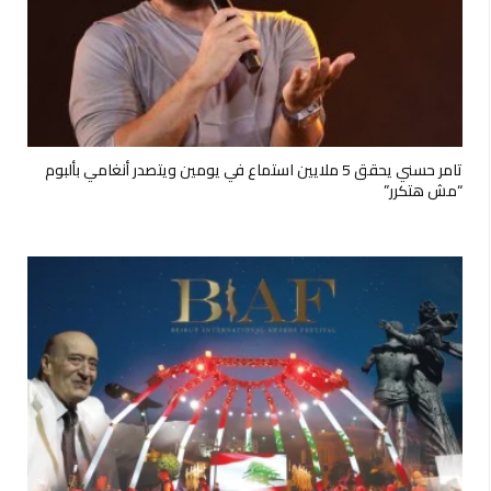
تامر حسني يحقق 5 ملايين استماع في يومين ويتصدر أنغامي بألبوم
“مش هتكرر”