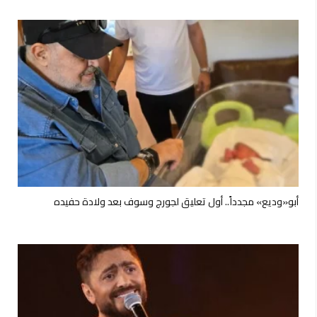
أبو«وديع» مجدداً.. أول تعليق لجورج وسوف بعد ولادة حفيده