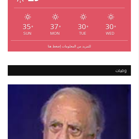
35
37
30
30
°
°
°
°
SUN
MON
TUE
WED
للمزيد من المعلومات إضغط هنا
وفيات