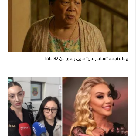
وفاة نجمة “سبايدر مان” ماري ريفيرا عن 82 عامًا