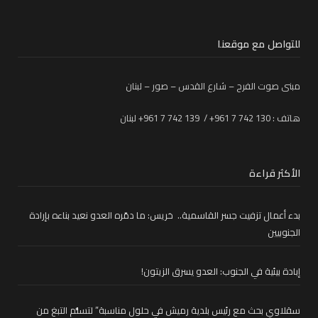
للتواصل مع موقعنا
مبنى صوت الفرح – شارع القدس – صور – لبنان
هاتف : 130 742 7 961+ / 139 742 7 961+ لبنان
الأكثر قراءة
بدء أعمال تزفيت جسر القاسمية.. خريس: ما دمّره العدو نعيد بناءه بإرادة
الجنوبيين
إبادة بيئية في الجنوب: العدو يسرق الزيتون!
سقلاوي بحث مع رئيس بلدية رميش في حلول مناسبة” لتسلُّم التبغ من