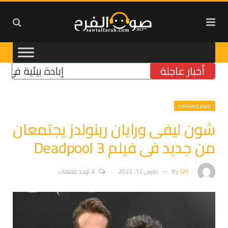
أخبار عاجلة
إبادة بيئية في الجنوب
نجوم ومشاهير
شون ليفى ورايان رينولدز يجتمعان
من جديد فى فيلم Deadpool 3
GH
By
مارس 12, 2022
لا توجد تعليقات