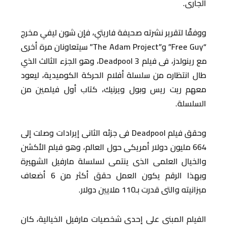
الجارى.
ووفقًا لتقرير نشرته صحيفة فاريتي، فإن شون ليفي مخرج
“Free Guy” و”The Adam Project” سيتعاونان مرة أخرى
مع رينولدز، فى فيلم Deadpool 3، وهو الجزء الثالث الذي
طال انتظاره من سلسلة أفلام الحركة الكوميدية، ليعود
معهم ريت ريس وبول ويرنيك، كتاب أول فيلمين من
السلسلة.
وحقق فيلم Deadpool فى جزئه الثانى إيرادات وصلت إلى
664 مليون دولار أمريكى حول العالم، وهو فيلم الأكشن
والخيال العلمى الذى ينتمى لسلسلة مارفيل الشهيرة
وبهذا الرقم يكون العمل حقق أكثر من 6 أضعاف
ميزانيته والتى قدرت بـ110 ملايين دولار.
الفيلم المبنى على إحدى شخصيات مارفيل الخيالية، كان