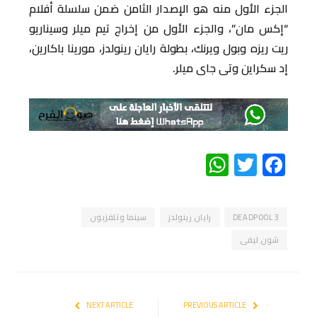
الجزء الأول منه هو الإصدار الثامن ضمن سلسلة أفلام
“إكس مان”، والجزء الأول من إخراج تيم ميلر وسيناريو
ريت ريزه وبول ويرنك، بطولة رايان رينولدز، مورينا باكارين،
إد سكراين وتى جاى ميلر.
WhatsApp
Twitter
Facebook
DEADPOOL 3
رايان رينولدز
سينما وتلفزيون
شون ليفى
NEXT ARTICLE
PREVIOUS ARTICLE