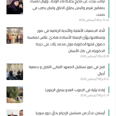
ترامب يبحث عن مخرجٍ يحفظ ماء الوجه.. وإيران تمسك
بمفاتيح هرمز واليمن يضيّق الخناق ولبنان يضرب في
صمت
10:42 م
08 أغسطس 2026
اتّحاد الجمعيات الأهلية والأندية الرياضية في صور
ومنطقتها يهنّئ الزميلة الأستاذة هنادي عبّاس لمناسبة
حصول ابنتها الدكتورة بتول محمد زيّات على درجة
الدكتوراه في طبّ الأسنان
8:39 م
08 أغسطس 2026
فتح في صور تستقبل المعهد اللبناني التقني و جمعية
أجيال
8:22 م
08 أغسطس 2026
إبادة بيئية في الجنوب: العدو يسرق الزيتون!
6:19 م
08 أغسطس 2026
أرسلان: نحذّر من مسلسل الإجرام بحقّ دروز سوريا