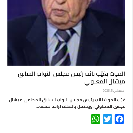
الموت يغيّب نائب رئيس مجلس النواب السابق
ميشال المعلولي
أغسطس 5, 2026
غيّب الموت نائب رئيس مجلس النواب السابق المحامي ميشال
عيسى المعلولي، ويُحتفل بالصلاة لراحة نفسه…
WhatsApp
Twitter
Facebook