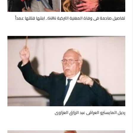
تفاصيل صادمة في وفاة المغنية التركية Güllü.. ابنتها قتلتها عمداً
رحيل المايسترو العراقي عبد الرزاق العزاوي