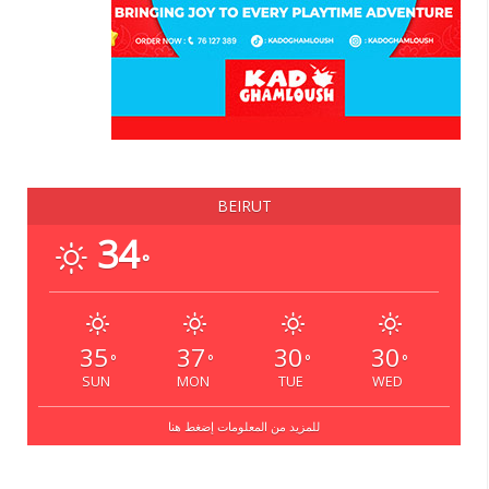
BEIRUT
34
°
35
37
30
30
°
°
°
°
SUN
MON
TUE
WED
للمزيد من المعلومات إضغط هنا