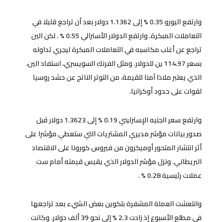
وارتفع اليورو 0.35 % إلى 1.1362 دولار بعد أن تراجع قليلا في
التعاملات المبكرة. وارتفع الدولار الأسترالي 0.55 % . لكن الين
تراجع عن أغلب مكاسبه في التعاملات المبكرة ليجري تداوله
بسعر 114.97 ين للدولار. ومثل الفرنك السويسري، استفاد الين،
الذي يعتبر ملاذا آمنا للقيمة، من التوتر الناتج عن حشد روسيا
لقوات على حدود أوكرانيا.
وارتفع سعر الجنيه الإسترليني 0.19 % إلى 1.3623 دولار قبل
صدور بيانات مؤشر مديري المشتريات التي ستعطي مؤشرا على
أثر انتشار المتحور أوميكرون من فيروس كورونا على الاقتصاد
البريطاني. ونزل مؤشر الدولار الذي يقيس قيمته أمام ست
عملات رئيسية 0.28 % .
وانتعشت العملة المشفرة بتكوين بعض الشيء بعد تراجعها
في مطلع الأسبوع إذ زادت 2.3 % إلى نحو 39 ألف دولار. وكانت