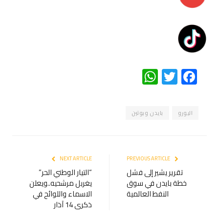
WhatsApp
Twitter
Facebook
اليورو
بايدن وبوتين
NEXT ARTICLE
PREVIOUS ARTICLE
تقرير يشير إلى فشل
“التيار الوطني الحر”
خطة بايدن في سوق
يغربل مرشحيه..ويعلن
النفط العالمية
الاسماء واللوائح في
ذكرى 14 آذار