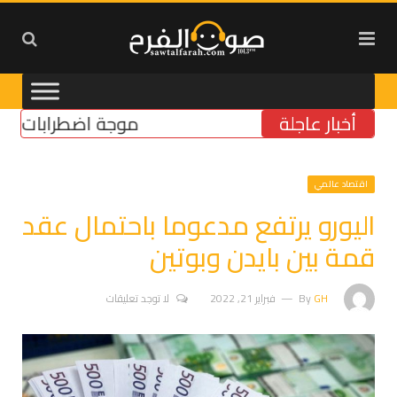
أخبار عاجلة
موجة اضطرابات وتحركات اج
اقتصاد عالمي
اليورو يرتفع مدعوما باحتمال عقد
قمة بين بايدن وبوتين
GH
By
فبراير 21, 2022
لا توجد تعليقات