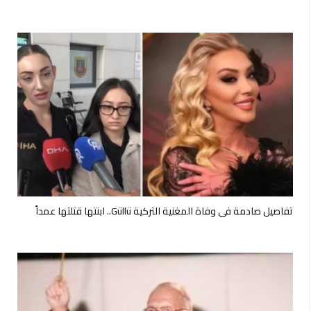
تفاصيل صادمة في وفاة المغنية التركية Güllü.. ابنتها قتلتها عمداً