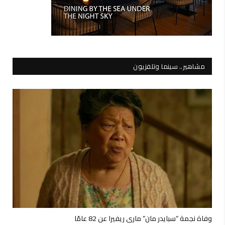
مشاهير.. سينما وتلفزيون
وفاة نجمة “سبايدر مان” ماري ريفيرا عن 82 عامًا