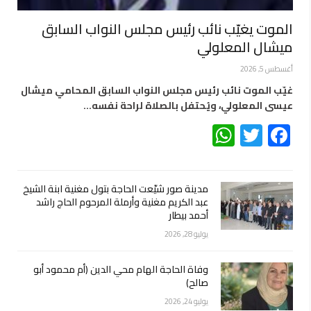
الموت يغيّب نائب رئيس مجلس النواب السابق
ميشال المعلولي
أغسطس 5, 2026
غيّب الموت نائب رئيس مجلس النواب السابق المحامي ميشال
عيسى المعلولي، ويُحتفل بالصلاة لراحة نفسه…
WhatsApp
Twitter
Facebook
مدينة صور شيّعت الحاجة بتول مغنية ابنة الشيخ
عبد الكريم مغنية وأرملة المرحوم الحاج راشد
أحمد بيطار
يوليو 28, 2026
وفاة الحاجة الهام محي الدين (أم محمود أبو
صالح)
يوليو 24, 2026