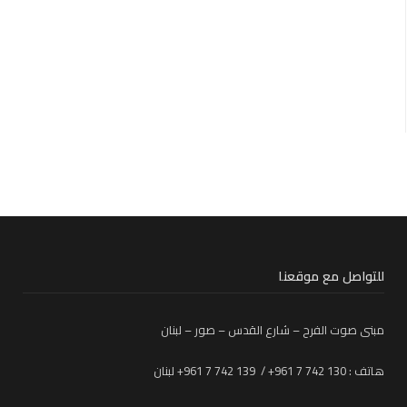
للتواصل مع موقعنا
مبنى صوت الفرح – شارع القدس – صور – لبنان
هاتف : 130 742 7 961+ / 139 742 7 961+ لبنان