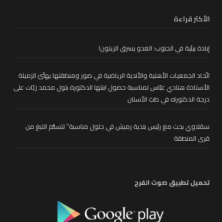
الأكثر قراءة
إبادة بيئية في الجنوب: العدو يسرق الزيتون!
اتّحاد الجمعيات الأهلية والأندية الرياضية في صور ومنطقتها يهنّئ الزميلة
الأستاذة هنادي عبّاس لمناسبة حصول ابنتها الدكتورة بتول محمد زيّات على
درجة الدكتوراه في طبّ الأسنان
سقلاوي بحث مع رئيس بلدية رميش في حلول مناسبة” لتسلُّم التبغ من
قرى المنطقة
تحميل تطبيق صوت الفرح