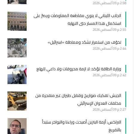
2:58 م
09 أغسطس 2026
الجانب اللبناني لا ينوي مقاطعة المفاوضات ويصرّ على
استكمال هذا المسار حتى النهاية
2:55 م
09 أغسطس 2026
تخوّف من استمرار تشدّد ومماطلة «اسرائيل»
2:44 م
09 أغسطس 2026
وزارة الطاقة تؤكد: لا ازمة محروقات ولا داعي للهلع
2:42 م
09 أغسطس 2026
الجيش: تفكيك صواريخ وقنابل طيران غير منفجرة من
مخلفات العدوان الإسرائيلي
2:27 م
09 أغسطس 2026
البراكس: أزمة البنزين أصبحت وراءنا والبواخر ستبدأ
بالتفريغ