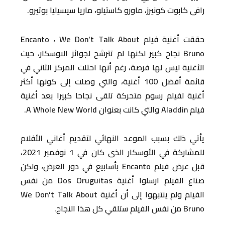
رافى كابوت كونيرز، ماورو كاستيلو، ماريا سيسيليا بوتيرو.
حققت أغنية فيلم Encanto ، We Don’t Talk About
Bruno نجاح كبير لكنها لم تترشح لجوائز الاوسكار، حيث
الأغنية ليس لها فرصة، رغم أنها احتلت المركز الثاني في
قائمة أفضل 100 أغنية، والتي وصلت إلى كونها أكثر
أغنية لفيلم رسوم متحركة تلقى نجاحا كبيرا بعد أغنية
فيلم Aladdin والتي كانت بعنوان A Whole New World.
يأتي ذلك بسبب الموعد النهائي لتقديم أغاني الأفلام
للمشاركة في الأوسكار الذى كان في 1 نوفمبر 2021،
قبل عرض فيلم Encanto بأسابيع في دور العرض، ولكن
صناع الفيلم ارسلوا أغنية Dos Oruguitas من نفس
الفيلم ولم ينتبهوا إلى أن أغنية We Don’t Talk About
Bruno من نفس الفيلم ستلقي كل هذا النجاح.