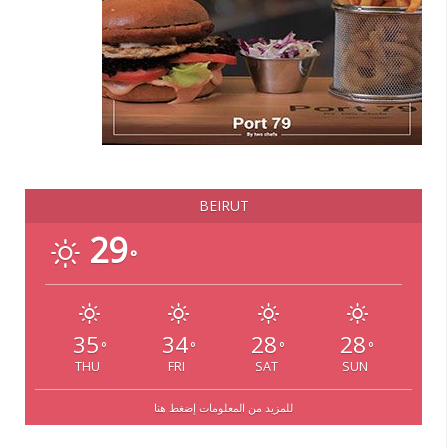
BEIRUT
29
°
35
34
28
28
°
°
°
°
THU
FRI
SAT
SUN
للمزيد من المعلومات إضغط هنا