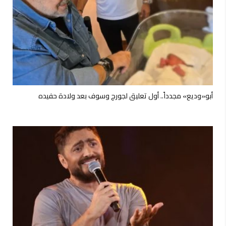
أبو«وديع» مجدداً.. أول تعليق لجورج وسوف بعد ولادة حفيده