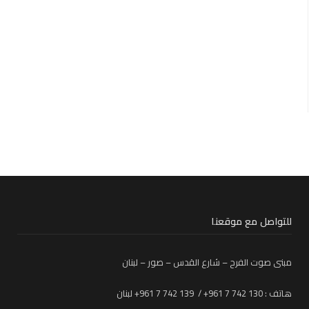
للتواصل مع موقعنا
مبنى صوت الفرح – شارع القدس – صور – لبنان
هاتف : 130 742 7 961+ / 139 742 7 961+ لبنان