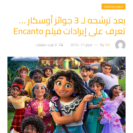
نجوم ومشاهير
بعد ترشحه لـ 3 جوائز أوسكار …
تعرف على إيرادات فيلم Encanto
GH
By
فبراير 11, 2022
لا توجد تعليقات