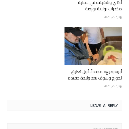
آكاي وشقيقه في عملية
مخدرات بولاية بورصة
يوليو 25, 2026
أبو«وديع» مجدداً.. أول تعليق
لجورج وسوف بعد ولادة حفيده
يوليو 25, 2026
LEAVE A REPLY