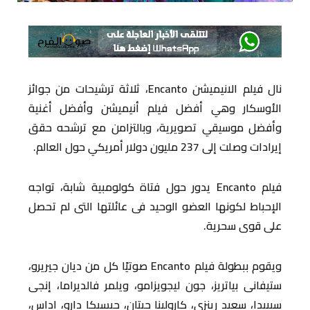
نال فيلم الانيميشن Encanto، ثلاثة ترشيحات من جوائز
الأوسكار وهي أفضل فيلم أنيميشن وأفضل أغنية
وأفضل موسيقي تصويرية، وبالتزامن مع ترشحه حقق
إيرادات وصلت إلى 237 مليون دولار أمريكي حول العالم.
فيلم Encanto يدور حول فتاة كولومبية شابة، تواجه
الإحباط لكونها العضو الوحيد فى عائلتها التى لم تحصل
على قوى سحرية.
ويقوم ببطولة فيلم Encanto صوتيًا كل من ديان جيريرو،
ستيفانى بياتريز، جون ليجويزامو، ويلمر فالديراما، إنجى
سيبيدا، سعيد رينزي، كارولينا جيتان، جيسيكا دارو، اداس،