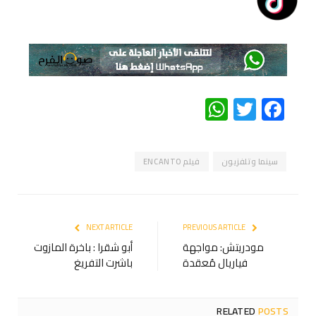
WhatsApp
Twitter
Facebook
سينما وتلفزيون
فيلم ENCANTO
NEXT ARTICLE
PREVIOUS ARTICLE
مودريتش: مواجهة
أبو شقرا : باخرة المازوت
فياريال مُعقدة
باشرت التفريغ
RELATED
POSTS