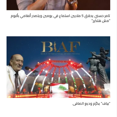
تامر حسني يحقق 5 ملايين استماع في يومين ويتصدر أنغامي بألبوم
“مش هتكرر”
“بياف” يكرّم وديع الصافي