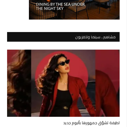
مشاهير.. سينما وتلفزيون
لطيفة تشوّق جمهورها بألبوم جديد