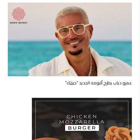
عمرو دياب يطرح ألبومه الجديد “حبيتِك”