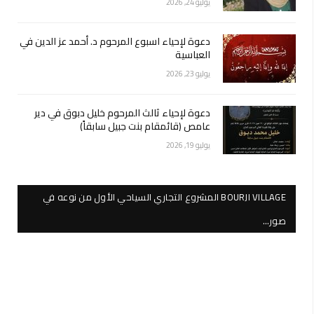
يوليو 24, 2026
دعوة لإحياء اسبوع المرحوم د. أحمد عز الدين في
العباسية
يوليو 23, 2026
دعوة لإحياء ثالث المرحوم خليل دبوق في دير
عامص (قائمقام بنت جبيل سابقاً)
يوليو 19, 2026
BOURJI VILLAGE المشروع التجاري السياحي الأول من نوعه في
صور…