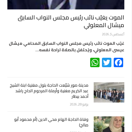
الموت يغيّب نائب رئيس مجلس النواب السابق
ميشال المعلولي
أغسطس 5, 2026
غيّب الموت نائب رئيس مجلس النواب السابق المحامي ميشال
عيسى المعلولي، ويُحتفل بالصلاة لراحة نفسه…
WhatsApp
Twitter
Facebook
مدينة صور شيّعت الحاجة بتول مغنية ابنة الشيخ
عبد الكريم مغنية وأرملة المرحوم الحاج راشد
أحمد بيطار
يوليو 28, 2026
وفاة الحاجة الهام محي الدين (أم محمود أبو
صالح)