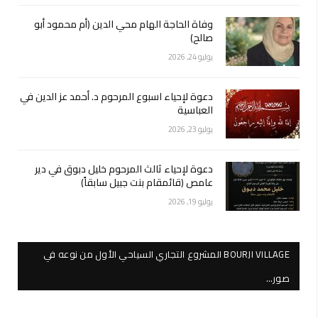
وفاة الحاجة الهام محي الدين (أم محمود أبو
صالح)
يوليو 24, 2026
دعوة لإحياء اسبوع المرحوم د. أحمد عز الدين في
العباسية
يوليو 23, 2026
دعوة لإحياء ثالث المرحوم خليل دبوق في دير
عامص (قائمقام بنت جبيل سابقاً)
يوليو 19, 2026
BOURJI VILLAGE المشروع التجاري السياحي الأول من نوعه في
صور…