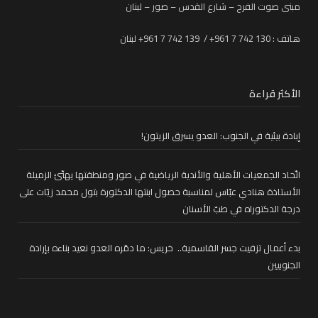
مبنى صوت الفرح – شارع القدس – صور – لبنان
هاتف : 130 742 7 961+ / 139 742 7 961+ لبنان
الأكثر قراءة
إبادة بيئية في الجنوب: العدو يسرق الزيتون!
اتّحاد الجمعيات الأهلية والأندية الرياضية في صور ومنطقتها يهنّئ الزميلة
الأستاذة هنادي عبّاس لمناسبة حصول ابنتها الدكتورة بتول محمد زيّات على
درجة الدكتوراه في طبّ الأسنان
بدء أعمال تزفيت جسر القاسمية.. خريس: ما دمّره العدو نعيد بناءه بإرادة
الجنوبيين