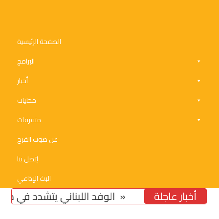
الصفحة الرئيسية
البرامج
أخبار
محليات
متفرقات
عن صوت الفرح
إتصل بنا
البث الإذاعي
أخبار عاجلة
تخوّف من استمرار تشدّد ومماطلة «اسرائيل»
الوفد اللبناني يتشدد في مسألة ا