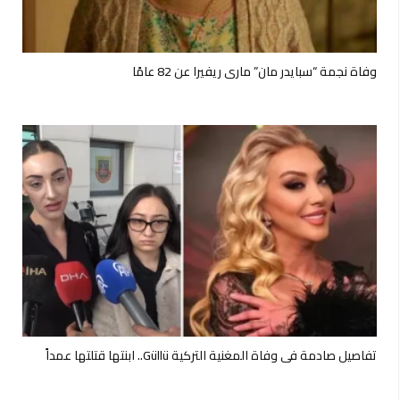
وفاة نجمة “سبايدر مان” ماري ريفيرا عن 82 عامًا
تفاصيل صادمة في وفاة المغنية التركية Güllü.. ابنتها قتلتها عمداً