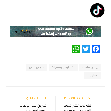
WhatsApp
Twitter
Facebook
إيلون ماسك
تكنولوجيا وتقنيات
سبيس إكس
ستارلينك
NEXT ARTICLE
PREVIOUS ARTICLE
تيك توك تختبر قيود
شيرين عبد الوهاب
المحتوى المصنفة
تعود لحسام حبيب