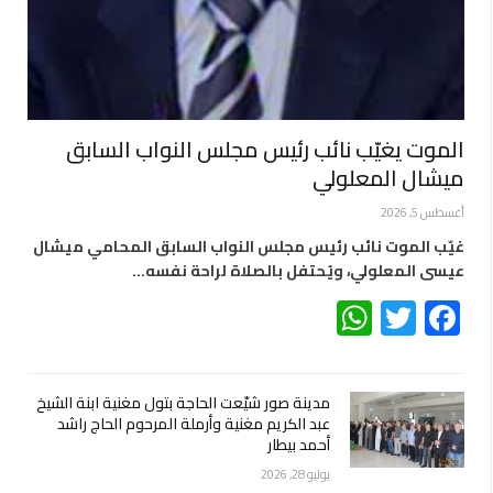
الموت يغيّب نائب رئيس مجلس النواب السابق
ميشال المعلولي
أغسطس 5, 2026
غيّب الموت نائب رئيس مجلس النواب السابق المحامي ميشال
عيسى المعلولي، ويُحتفل بالصلاة لراحة نفسه…
WhatsApp
Twitter
Facebook
مدينة صور شيّعت الحاجة بتول مغنية ابنة الشيخ
عبد الكريم مغنية وأرملة المرحوم الحاج راشد
أحمد بيطار
يوليو 28, 2026