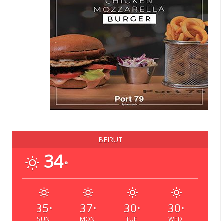
BEIRUT
34
°
35
37
30
30
°
°
°
°
SUN
MON
TUE
WED