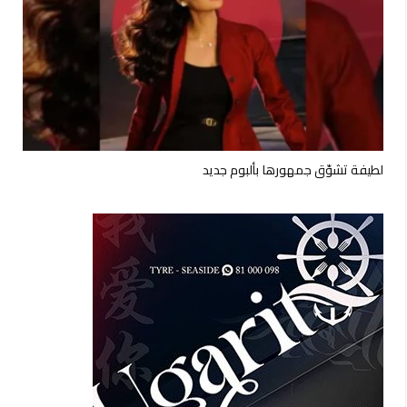
لطيفة تشوّق جمهورها بألبوم جديد