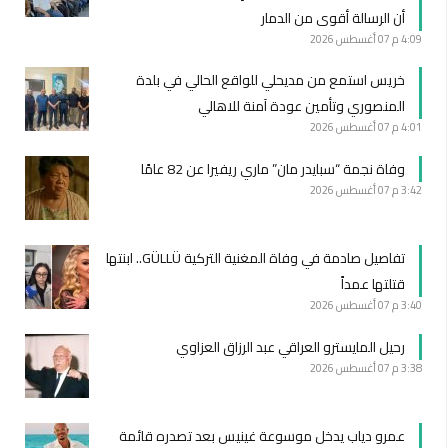
أن الرسالة أقوى من الدمار
4:09 م
07 أغسطس 2026
خريس استمع من مديحلي للواقع الحالي في بلدة
المنصوري وتأمين عودة آمنة للاهالي
4:01 م
07 أغسطس 2026
وفاة نجمة “سبايدر مان” ماري ريفيرا عن 82 عامًا
3:42 م
07 أغسطس 2026
تفاصيل صادمة في وفاة المغنية التركية GÜLLÜ.. ابنتها
قتلتها عمداً
3:40 م
07 أغسطس 2026
رحيل المايسترو العراقي عبد الرزاق العزاوي
3:38 م
07 أغسطس 2026
عمرو دياب يدخل موسوعة غينيس بعد تصدره قائمة