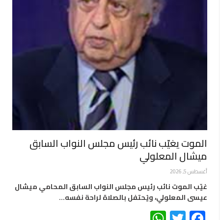
الموت يغيّب نائب رئيس مجلس النواب السابق
ميشال المعلولي
أغسطس 5, 2026
غيّب الموت نائب رئيس مجلس النواب السابق المحامي ميشال
عيسى المعلولي، ويُحتفل بالصلاة لراحة نفسه…
WhatsApp
Twitter
Facebook