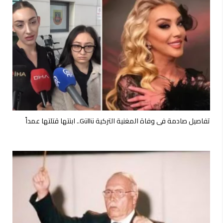
تفاصيل صادمة في وفاة المغنية التركية Güllü.. ابنتها قتلتها عمداً