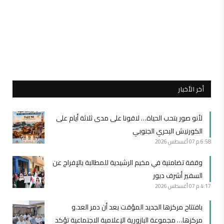
أخر الأخبار
لأنو صور بتحب الحياة… لاقونا على مدى ثلاثة أيام على
الكورنيش البحري الجنوبي
6:58 م
07 أغسطس 2026
وقفة تضامنية في مخيم الرشيدية للمطالبة بالإفراج عن
السفير أشرف دبور
4:17 م
07 أغسطس 2026
بافتتاح مركزها الجديد المؤقت بعد أن دمر العد.و
مركزها… مجموعة البازورية الإعلامية الاجتماعية تؤكد