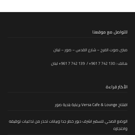
للتواصل مع موقعنا
مبنى صوت الفرح – شارع القدس – صور – لبنان
هاتف : 130 742 7 961+ / 139 742 7 961+ لبنان
الأكثر قراءة
افتتاح Versa Cafe & Lounge برعاية بلدية صور
الوضع الصحي للسفير اشرف دبور خطر جدا وبيانات تحذر من تداعيات توقيفه
واحتجازه