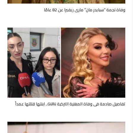
وفاة نجمة “سبايدر مان” ماري ريفيرا عن 82 عامًا
تفاصيل صادمة في وفاة المغنية التركية Güllü.. ابنتها قتلتها عمداً