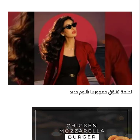
لطيفة تشوّق جمهورها بألبوم جديد