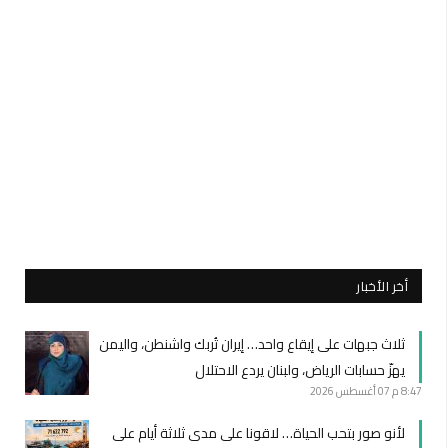
أخر الأخبار
ثلاث جبهات على إيقاع واحد… إيران تُربك واشنطن، واليمن
يهزّ حسابات الرياض، ولبنان يردع الاحتلال
8:47 م
07 أغسطس 2026
لأنو صور بتحب الحياة… لاقونا على مدى ثلاثة أيام على