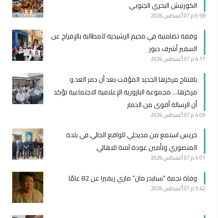
الكورنيش البحري الجنوبي
6:58 م
07 أغسطس 2026
وقفة تضامنية في مخيم الرشيدية للمطالبة بالإفراج عن
السفير أشرف دبور
4:17 م
07 أغسطس 2026
بافتتاح مركزها الجديد المؤقت بعد أن دمر العد.و
مركزها… مجموعة البازورية الإعلامية الاجتماعية تؤكد
أن الرسالة أقوى من الدمار
4:09 م
07 أغسطس 2026
خريس استمع من مديحلي للواقع الحالي في بلدة
المنصوري وتأمين عودة آمنة للاهالي
4:01 م
07 أغسطس 2026
وفاة نجمة “سبايدر مان” ماري ريفيرا عن 82 عامًا
3:42 م
07 أغسطس 2026