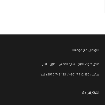
للتواصل مع موقعنا
مبنى صوت الفرح – شارع القدس – صور – لبنان
هاتف : 130 742 7 961+ / 139 742 7 961+ لبنان
الأكثر قراءة