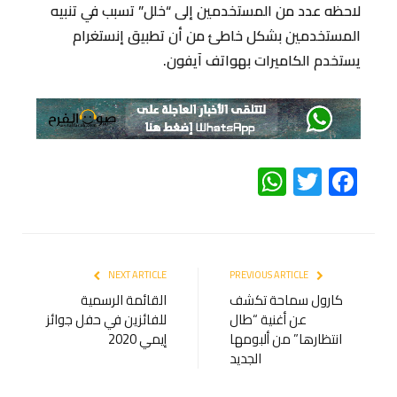
لاحظه عدد من المستخدمين إلى “خلل” تسبب في تنبيه
المستخدمين بشكل خاطئ من أن تطبيق إنستغرام
يستخدم الكاميرات بهواتف آيفون.
WhatsApp
Twitter
Facebook
NEXT ARTICLE
PREVIOUS ARTICLE
كارول سماحة تكشف
القائمة الرسمية
عن أغنية “طال
للفائزين في حفل جوائز
انتظارها” من ألبومها
إيمي 2020
الجديد