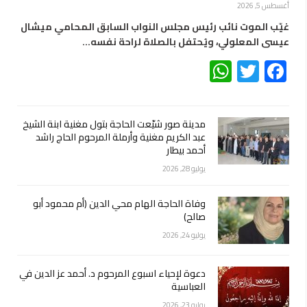
أغسطس 5, 2026
غيّب الموت نائب رئيس مجلس النواب السابق المحامي ميشال
عيسى المعلولي، ويُحتفل بالصلاة لراحة نفسه…
WhatsApp
Twitter
Facebook
مدينة صور شيّعت الحاجة بتول مغنية ابنة الشيخ
عبد الكريم مغنية وأرملة المرحوم الحاج راشد
أحمد بيطار
يوليو 28, 2026
وفاة الحاجة الهام محي الدين (أم محمود أبو
صالح)
يوليو 24, 2026
دعوة لإحياء اسبوع المرحوم د. أحمد عز الدين في
العباسية
يوليو 23, 2026