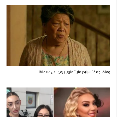
وفاة نجمة “سبايدر مان” ماري ريفيرا عن 82 عامًا