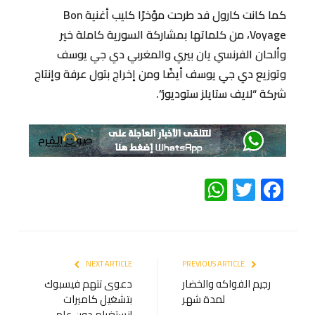
كما كانت كارول فد طرحت مؤخرًا كليب أغنية Bon
Voyage، من كلماتها بمشاركة السورية كاملة خير
وألحان الفرنسي يان بيري والمغربي دي جي يوسف
وتوزيع دي جي يوسف أيضًا ومن إخراج بتول عرفة وإنتاج
شركة “لايف ستايلز ستوديوز”.
WhatsApp
Twitter
Facebook
NEXT ARTICLE
PREVIOUS ARTICLE
رجيم الفواكه والخضار
دعوى تتهم فيسبوك
لمدة شهر
بتشغيل كاميرات
إنستغرام دون علم