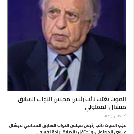
الموت يغيّب نائب رئيس مجلس النواب السابق
ميشال المعلولي
أغسطس 5, 2026
غيّب الموت نائب رئيس مجلس النواب السابق المحامي ميشال
عيسى المعلولي، ويُحتفل بالصلاة لراحة نفسه…