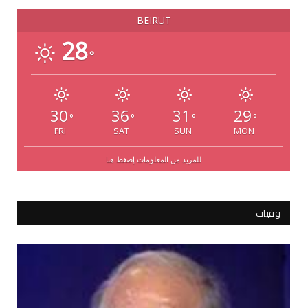
BEIRUT
28
°
30
36
31
29
°
°
°
°
FRI
SAT
SUN
MON
للمزيد من المعلومات إضغط هنا
وفيات