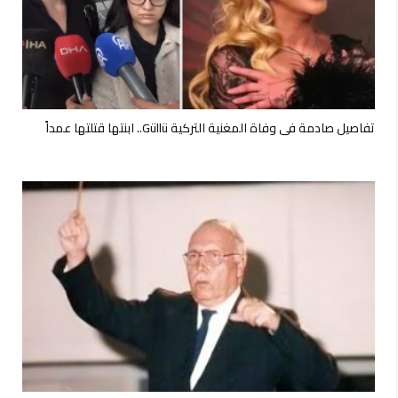
تفاصيل صادمة في وفاة المغنية التركية Güllü.. ابنتها قتلتها عمداً