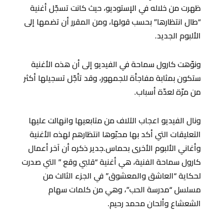
ظهرت من خلاله في الإستوديو، حيث كانت تسجّل أغنية
“طال انتظارها” بحسب قولها، ومن المقرر أن تضمها إلى
الألبوم الجديد.
ونوّهت كارول سماحة في الفيديو إلى أن هذه الأغنية
ستكون بمثابة مفاجأة للجمهور، وقد تأجّل تسجيلها أكثر
من مرّة لعدّة أسباب.
ونال الفيديو اعجاب الآلاف من متابعيها وانهالت عليها
التعليقات التي أكد بها محبّوها انتظارهم لهذه الأغنية
وأغاني الألبوم الأخرى بحماس.جدير ذكره أن آخر أعمال
كارول سماحة الفنية، هي أغنية “قلبي وقع ” التي صدرت
لحكاية “العاشق والمعشوق” في الجزء الثالث من
مسلسل “مدرسة الحب”، وهي من كلمات سهام
الشعشاع وألحان محمد رحيم.