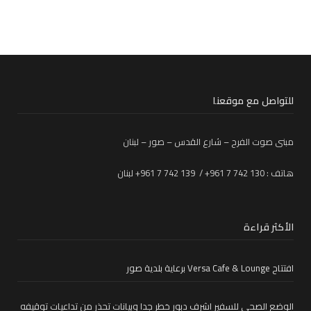
للتواصل مع موقعنا
مبنى صوت الفرح – شارع القدس – صور – لبنان
هاتف : 130 742 7 961+ / 139 742 7 961+ لبنان
الأكثر قراءة
افتتاح Versa Cafe & Lounge برعاية بلدية صور
الوضع الصحي للسفير اشرف دبور خطر جدا وبيانات تحذر من تداعيات توقيفه