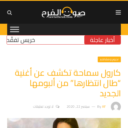
أخبار عاجلة
خريس تفقّد مركز ال
نجوم ومشاهير
كارول سماحة تكشف عن أغنية
“طال انتظارها” من ألبومها
الجديد
AF
By
سبتمبر 22, 2020
لا توجد تعليقات