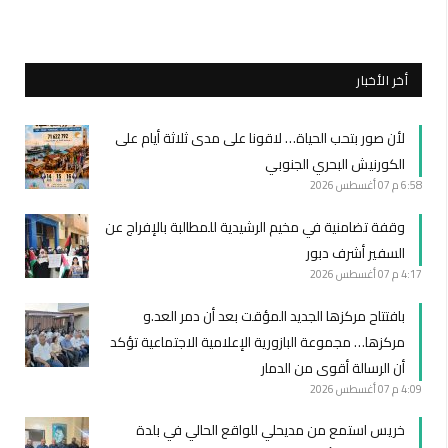
أخر الأخبار
لأن صور بتحب الحياة… لاقونا على مدى ثلاثة أيام على
الكورنيش البحري الجنوبي
6:58 م
07 أغسطس 2026
وقفة تضامنية في مخيم الرشيدية للمطالبة بالإفراج عن
السفير أشرف دبور
4:17 م
07 أغسطس 2026
بافتتاح مركزها الجديد المؤقت بعد أن دمر العد.و
مركزها… مجموعة البازورية الإعلامية الاجتماعية تؤكد
أن الرسالة أقوى من الدمار
4:09 م
07 أغسطس 2026
خريس استمع من مديحلي للواقع الحالي في بلدة