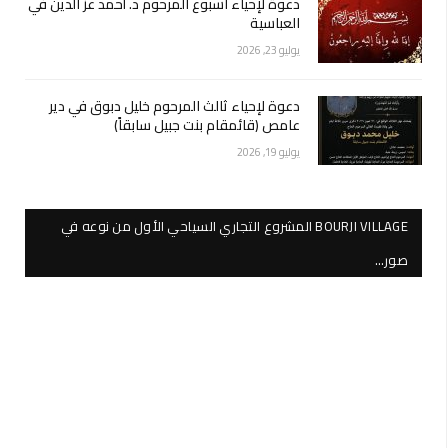
دعوة لإحياء اسبوع المرحوم د. أحمد عز الدين في
العباسية
يوليو 23, 2026
دعوة لإحياء ثالث المرحوم خليل دبوق في دير
عامص (قائمقام بنت جبيل سابقاً)
يوليو 19, 2026
BOURJI VILLAGE المشروع التجاري السياحي الأول من نوعه في
صور…