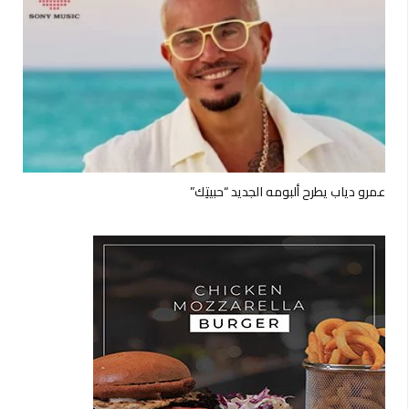
عمرو دياب يطرح ألبومه الجديد “حبيتِك”