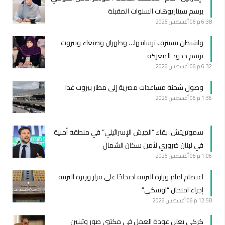
يرسم سيناريوهات السنوات المقبلة
6:38 م
06 أغسطس 2026
واشنطن تستنزف ترسانتها… وطهران وصنعاء وبيروت
ترسم حدود المعركة
6:32 م
06 أغسطس 2026
وصول شحنة مساعدات مصرية إلى مطار بيروت غدا
1:36 م
06 أغسطس 2026
سموتريتش: بقاء “الجيش الإسرائيلي” في منطقة أمنية
في لبنان ضروري لأمن سكان الشمال
1:06 م
06 أغسطس 2026
اعتصام امام وزارة التربية احتجاجًا على قرار وزيرة التربية
إجراء امتحان “اوسكي”
12:58 م
06 أغسطس 2026
كركي يعلن عودة العمل في مكتبي صور وتبنين