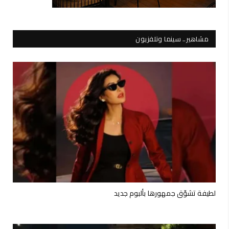
مشاهير.. سينما وتلفزيون
لطيفة تشوّق جمهورها بألبوم جديد