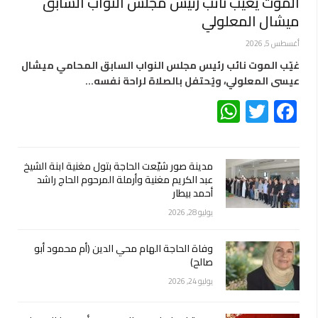
الموت يغيّب نائب رئيس مجلس النواب السابق
ميشال المعلولي
أغسطس 5, 2026
غيّب الموت نائب رئيس مجلس النواب السابق المحامي ميشال
عيسى المعلولي، ويُحتفل بالصلاة لراحة نفسه…
WhatsApp
Twitter
Facebook
مدينة صور شيّعت الحاجة بتول مغنية ابنة الشيخ
عبد الكريم مغنية وأرملة المرحوم الحاج راشد
أحمد بيطار
يوليو 28, 2026
وفاة الحاجة الهام محي الدين (أم محمود أبو
صالح)
يوليو 24, 2026