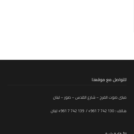
للتواصل مع موقعنا
مبنى صوت الفرح – شارع القدس – صور – لبنان
هاتف : 130 742 7 961+ / 139 742 7 961+ لبنان