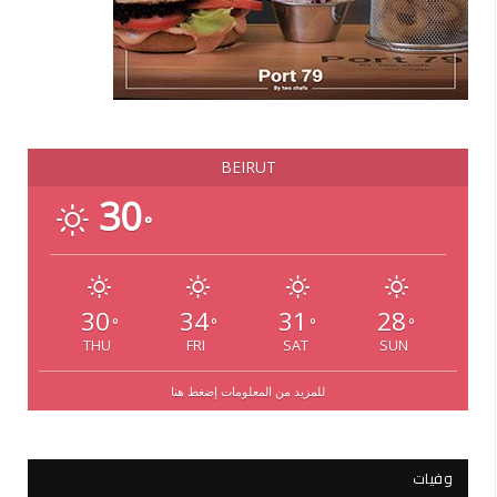
BEIRUT
30
°
30
34
31
28
°
°
°
°
THU
FRI
SAT
SUN
للمزيد من المعلومات إضغط هنا
وفيات