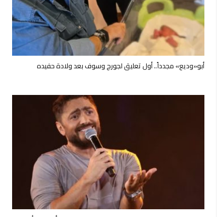
أبو«وديع» مجدداً.. أول تعليق لجورج وسوف بعد ولادة حفيده