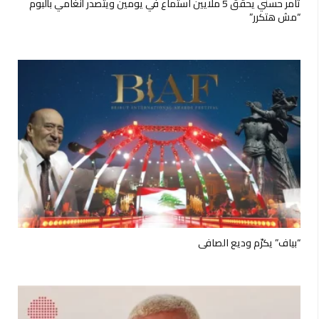
تامر حسني يحقق 5 ملايين استماع في يومين ويتصدر أنغامي بألبوم
“مش هتكرر”
“بياف” يكرّم وديع الصافي