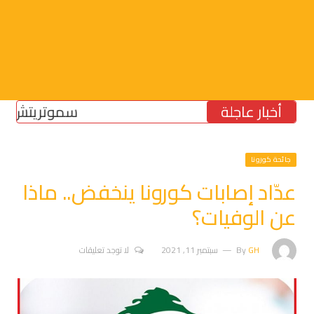
أخبار عاجلة
سموتريتش: بقاء “ا
جائحة كورونا
عدّاد إصابات كورونا ينخفض.. ماذا
عن الوفيات؟
GH
By
سبتمبر 11, 2021
لا توجد تعليقات