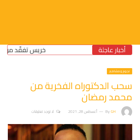
أخبار عاجلة
خريس تفقّد مركز الضما
نجوم ومشاهير
سحب الدكتوراه الفخرية من
محمد رمضان
GH
By
أغسطس 28, 2021
لا توجد تعليقات