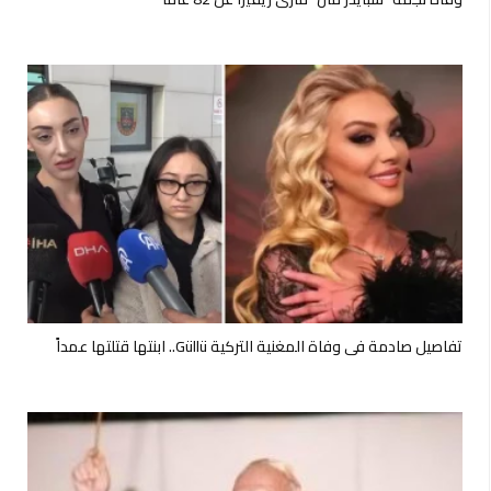
تفاصيل صادمة في وفاة المغنية التركية Güllü.. ابنتها قتلتها عمداً