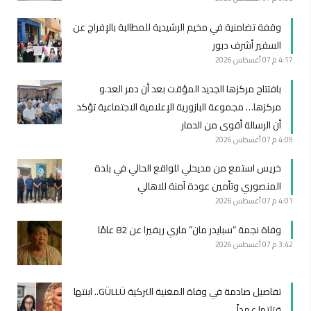
وقفة تضامنية في مخيم الرشيدية للمطالبة بالإفراج عن
السفير أشرف دبور
4:17 م
07 أغسطس 2026
بافتتاح مركزها الجديد المؤقت بعد أن دمر العد.و
مركزها… مجموعة البازورية الإعلامية الاجتماعية تؤكد
أن الرسالة أقوى من الدمار
4:09 م
07 أغسطس 2026
خريس استمع من مديحلي للواقع الحالي في بلدة
المنصوري وتأمين عودة آمنة للاهالي
4:01 م
07 أغسطس 2026
وفاة نجمة “سبايدر مان” ماري ريفيرا عن 82 عامًا
3:42 م
07 أغسطس 2026
تفاصيل صادمة في وفاة المغنية التركية GÜLLÜ.. ابنتها
قتلتها عمداً