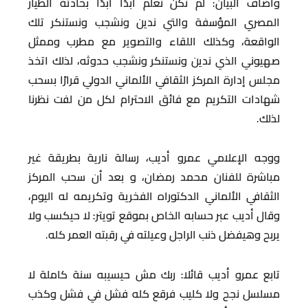
وأضاف البيان: لم نكن نعلم أبدًا أبدًا بحادثة الطيار
المصري المؤسفة والتي ندين ونشجب ونستنكر تلك
الواقعة، وكذلك اللقاء والتصوير مع مطرب وممثل
صهيوني الذي ندين ونستنكر ونشجب حدوثه، لذلك اتخذ
مجلس إدارة المركز الثقافي الألماني الدولي قرارًا بسحب
شهادات التكريم مع فائق الاحترام لكل من لفت نظرنا
لذلك.
ووجه الإعلامي عمرو أديب، رسالة نارية بطريقة غير
مباشرة للفنان محمد رمضان، و بعد أن سحب المركز
الثقافي الألماني الدكتوراه الفخرية وتكريمه له اليوم،
وقال أديب عبر حسابه الخاص بموقع تويتر: لا حيكسب ولا
يربح وهيفضل ذنب الراجل وعيلته في رقبته العمر كله.
تابع عمرو أديب قائلا: ربك مش حيسيبه سنة كاملة لا
مسلسل نجح ولا كليب فرقع كله فشل في فشل وكذب