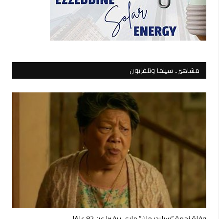
مشاهير.. سينما وتلفزيون
وفاة نجمة “سبايدر مان” ماري ريفيرا عن 82 عامًا