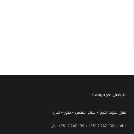
للتواصل مع موقعنا
مبنى صوت الفرح – شارع القدس – صور – لبنان
هاتف : 130 742 7 961+ / 139 742 7 961+ لبنان