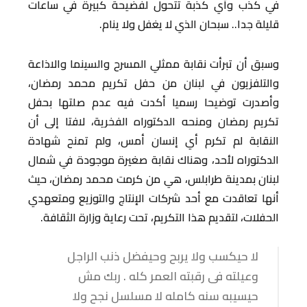
في كذب وأي كذبة تتحول لفضيحة كبيرة في ساعات
قليلة جدا.. سبحان الذي لا يغفل ولا ينام.
وسبق أن تبرأت نقابة ممثلي المسرح والسينما والاذاعة
والتلفزيون في لبنان من حفل تكريم محمد رمضان،
وأصدرت توضيحا رسميا أكدت فيه عدم صلتها بحفل
تكريم رمضان ومنحه الدكتوراه الفخرية، لافتا إلى أن
النقابة لم تكرم أي إنسان أمس، ولم تمنح شهادة
الدكتوراه لأحد، وهناك نقابة صغيرة موجودة في شمال
لبنان بمدينة طرابلس، هي من كرمت محمد رمضان، حيث
أنها تعاقدت مع أحد شركات الإنتاج والتوزيع ومتعهدي
الحفلات، لتقديم هذا التكريم، تحت رعاية وزارة الثقافة.
لا حيكسب ولا يربح وحيفضل ذنب الراجل
وعيلته فى رقبته العمر كله . ربك مش
حيسيبه سنه كامله لا مسلسل نجح ولا