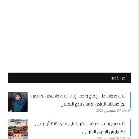
أخر الأخبار
ثلاث جبهات على إيقاع واحد… إيران تُربك واشنطن، واليمن
يهزّ حسابات الرياض، ولبنان يردع الاحتلال
8:47 م
07 أغسطس 2026
لأنو صور بتحب الحياة… لاقونا على مدى ثلاثة أيام على
الكورنيش البحري الجنوبي
6:58 م
07 أغسطس 2026