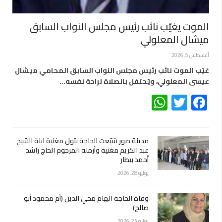
الموت يغيّب نائب رئيس مجلس النواب السابق
ميشال المعلولي
أغسطس 5, 2026
غيّب الموت نائب رئيس مجلس النواب السابق المحامي ميشال
عيسى المعلولي، ويُحتفل بالصلاة لراحة نفسه…
WhatsApp
Twitter
Facebook
مدينة صور شيّعت الحاجة بتول مغنية ابنة الشيخ
عبد الكريم مغنية وأرملة المرحوم الحاج راشد
أحمد بيطار
يوليو 28, 2026
وفاة الحاجة الهام محي الدين (أم محمود أبو
صالح)
يوليو 24, 2026