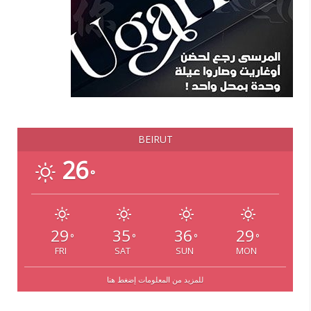
BEIRUT
26
°
29
35
36
29
°
°
°
°
FRI
SAT
SUN
MON
للمزيد من المعلومات إضغط هنا