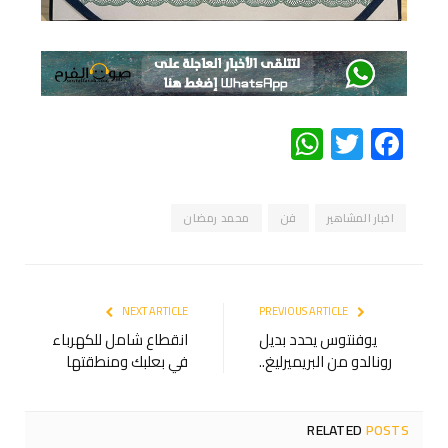
WhatsApp
Twitter
Facebook
اخبار المشاهير
فن
محمد رمضان
NEXT ARTICLE
PREVIOUS ARTICLE
يوفنتوس يحدد بديل
انقطاع شامل للكهرباء
رونالدو من البريميرليغ..
في بعلبك ومنطقتها
RELATED
POSTS