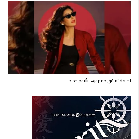
لطيفة تشوّق جمهورها بألبوم جديد