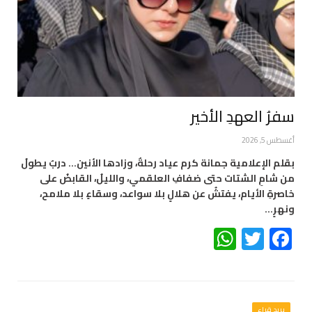
سفرُ العهدِ الأخير
أغسطس 5, 2026
بقلم الإعلامية جمانة كرم عياد رحلةٌ، وزادها الأنين… دربٌ يطولُ
من شامِ الشتات حتى ضفافِ العلقمي، والليلُ، القابضُ على
خاصرةِ الأيام، يفتشُ عن هلالٍ بلا سواعد، وسقاءٍ بلا ملامح،
ونهرٍ…
WhatsApp
Twitter
Facebook
بريد قراء