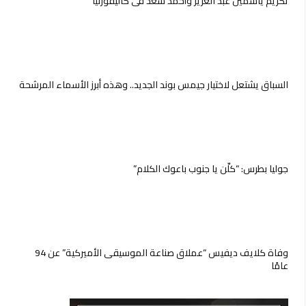
تكريم ياسمين عبد العزيز وأحمد سعد فى كاليفورنيا
السباق يشتعل لاختيار جيمس بوند الجديد.. وهذه أبرز الأسماء المرشحة
جوليا بطرس: “كلّن يا جنوب باعوك الكلام”
وفاة كلايف ديفيس “عملاق صناعة الموسيقى الأميركية” عن 94
عامًا