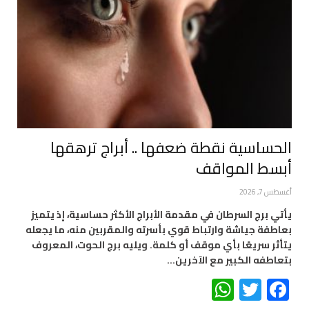
الحساسية نقطة ضعفها .. أبراج ترهقها
أبسط المواقف
أغسطس 7, 2026
يأتي برج السرطان في مقدمة الأبراج الأكثر حساسية، إذ يتميز
بعاطفة جياشة وارتباط قوي بأسرته والمقربين منه، ما يجعله
يتأثر سريعًا بأي موقف أو كلمة. ويليه برج الحوت، المعروف
بتعاطفه الكبير مع الآخرين…
WhatsApp
Twitter
Facebook