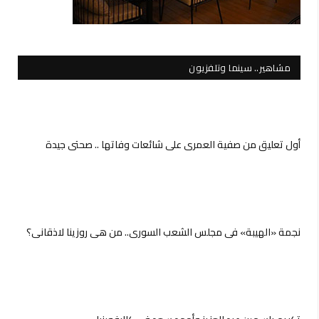
مشاهير.. سينما وتلفزيون
أول تعليق من صفية العمري على شائعات وفاتها .. صحتي جيدة
نجمة «الهيبة» في مجلس الشعب السوري.. من هي روزينا لاذقاني؟