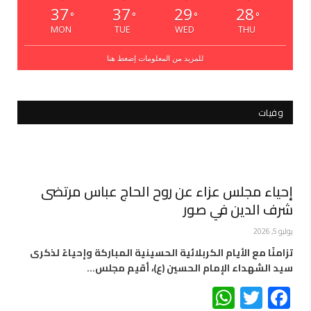
37
37
29
28
°
°
°
°
MON
TUE
WED
THU
للمزيد من المعلومات إضغط هنا
وفيات
إحياء مجلس عزاء عن روح الحاج عباس مرتضى
شرف الدين في صور
يوليو 5, 2026
تزامنًا مع الأيام الكربلائية الحسينية المباركة وإحياءً لذكرى
سيد الشهداء الإمام الحسين (ع)، أقيم مجلس…
WhatsApp
Twitter
Facebook