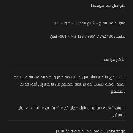
للتواصل مع موقعنا
مبنى صوت الفرح – شارع القدس – صور – لبنان
هاتف : 130 742 7 961+ / 139 742 7 961+ لبنان
الأكثر قراءة
رئيس نادي الأنصار النائب نبيل بدر زار بلدية صور واتحاد الجنوب الفرعي لكرة
القدم: توجيه الشباب نحو الرياضة يحميهم من الانجرار إلى أمور قد تضر
بالمجتمع
الجيش: تفكيك صواريخ وقنابل طيران غير منفجرة من مخلفات العدوان
الإسرائيلي
موجة اضطرابات وتحركات اجتماعية غدًا الاثنين