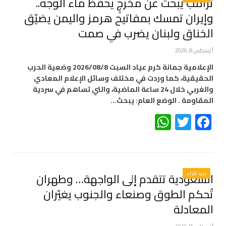
ترامب يبحث عن مخرجٍ يحفظ ماء الوجه..
وإيران تمسك بمفاتيح هرمز واليمن يضيّق
الخناق ولبنان يضرب في صمت
أغسطس 8, 2026
الإعلامية جمانة كرم عياد السبت 2026/08/8 وضعية الحرب
الحقيقية، كما وردت في مختلف وسائل الإعلام المعادي
والغربي خلال 24 ساعة الماضية، والتي تساهم في سردية
المقاومة . الوضع العام: يبحث…
WhatsApp
Twitter
Facebook
بريد قراء
السعودية تتقدم إلى الواجهة… وطهران
تُحكم الطوق وصنعاء والجنوب يغيّران
المعادلة