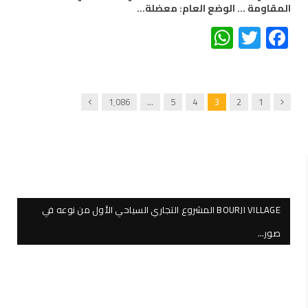
المقاومة … الوضع العام: معضلة…
WhatsApp
Twitter
Facebook
Next
Previous
1٬086
…
5
4
3
2
1
BOURJI VILLAGE المشروع التجاري السياحي الأول من نوعه في
صور…