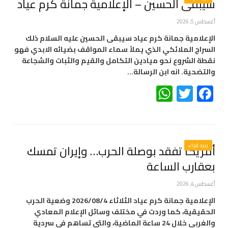
سيبقى الحسين – الإعلامية جمانة كرم عياد
أغسطس 5, 2026
الإعلامية جمانة كرم عياد سيبقى الحسين عليه السلام ذلك
السراج الملائكي الذي يملأ سماء المواقف بضيائه الابدي فهو
نقطة الشروع نحو ميادين التكامل والقيم والثبات والشجاعة
والتضحية. انه ابن الرسالة…
WhatsApp
Twitter
Facebook
بريد قراء
أمريكا تفقد بوصلة الحرب… وإيران تمسك
بعقارب الساعة
أغسطس 4, 2026
الإعلامية جمانة كرم عياد الثلاثاء 2026/08/4 وضعية الحرب
الحقيقية، كما وردت في مختلف وسائل الإعلام المعادي
والغربي خلال 24 ساعة الماضية، والتي تساهم في سردية