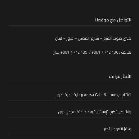
للتواصل مع موقعنا
مبنى صوت الفرح – شارع القدس – صور – لبنان
هاتف : 130 742 7 961+ / 139 742 7 961+ لبنان
الأكثر قراءة
افتتاح Versa Cafe & Lounge برعاية بلدية صور
واشنطن تكبح “إسرائيل” بعد حادثة مجدل زون
سفرُ العهدِ الأخير