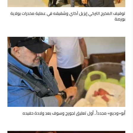
توقيف المخرج التركي إيزيل آكاي وشقيقه في عملية مخدرات بولاية
بورصة
أبو«وديع» مجدداً.. أول تعليق لجورج وسوف بعد ولادة حفيده