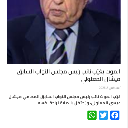
الموت يغيّب نائب رئيس مجلس النواب السابق
ميشال المعلولي
أغسطس 5, 2026
غيّب الموت نائب رئيس مجلس النواب السابق المحامي ميشال
عيسى المعلولي، ويُحتفل بالصلاة لراحة نفسه…
WhatsApp
Twitter
Facebook