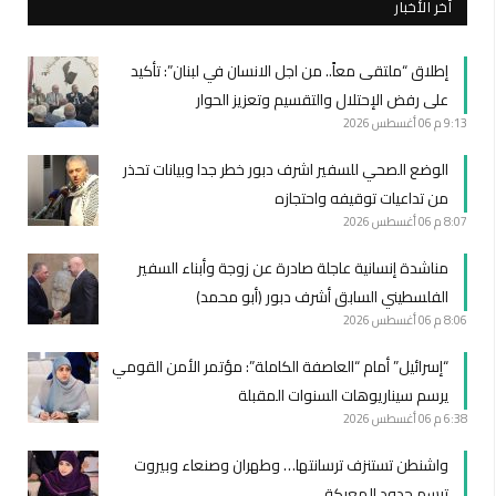
أخر الأخبار
إطلاق “ملتقى معاً.. من اجل الانسان في لبنان”: تأكيد
على رفض الإحتلال والتقسيم وتعزيز الحوار
9:13 م
06 أغسطس 2026
الوضع الصحي للسفير اشرف دبور خطر جدا وبيانات تحذر
من تداعيات توقيفه واحتجازه
8:07 م
06 أغسطس 2026
مناشدة إنسانية عاجلة صادرة عن زوجة وأبناء السفير
الفلسطيني السابق أشرف دبور (أبو محمد)
8:06 م
06 أغسطس 2026
“إسرائيل” أمام “العاصفة الكاملة”: مؤتمر الأمن القومي
يرسم سيناريوهات السنوات المقبلة
6:38 م
06 أغسطس 2026
واشنطن تستنزف ترسانتها… وطهران وصنعاء وبيروت
ترسم حدود المعركة