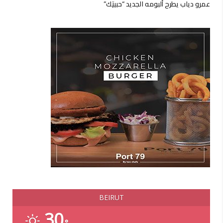
عمرو دياب يطرح ألبومه الجديد “حبيتِك”
BEIRUT
30