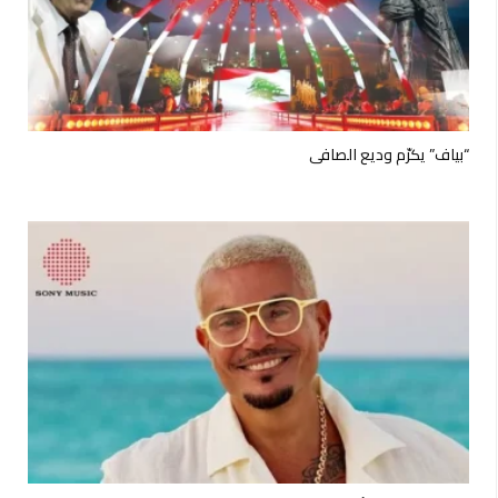
“بياف” يكرّم وديع الصافي