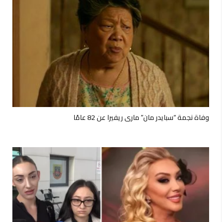
وفاة نجمة “سبايدر مان” ماري ريفيرا عن 82 عامًا