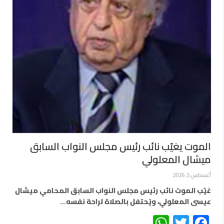
الموت يغيّب نائب رئيس مجلس النواب السابق
ميشال المعلولي
أغسطس 5, 2026
غيّب الموت نائب رئيس مجلس النواب السابق المحامي ميشال
عيسى المعلولي، ويُحتفل بالصلاة لراحة نفسه…
WhatsApp
Twitter
Facebook