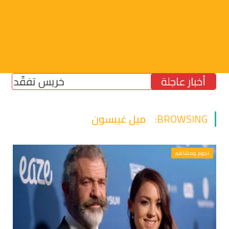
أخبار عاجلة
خريس تفقّد مركز الض
BROWSING:
ميل غيبسون
نجوم ومشاهير