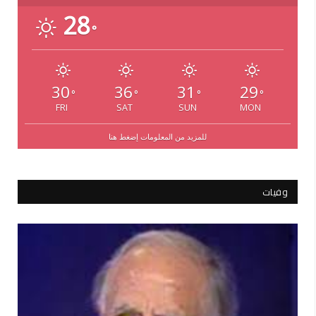
28
°
30
36
31
29
°
°
°
°
FRI
SAT
SUN
MON
للمزيد من المعلومات إضغط هنا
وفيات