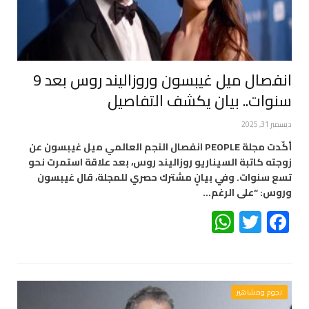
انفصال ميل غيبسون وروزاليند روس بعد 9
سنوات.. بيان يكشف التفاصيل
ديسمبر 31, 2025
أكّدت مجلة PEOPLE انفصال النجم العالمي ميل غيبسون عن
زوجته كاتبة السيناريو روزاليند روس، بعد علاقة استمرت نحو
تسع سنوات. وفي بيانٍ مشترك حصري للمجلة، قال غيبسون
وروس: “على الرغم…
WhatsApp
Twitter
Facebook
نجوم ومشاهير