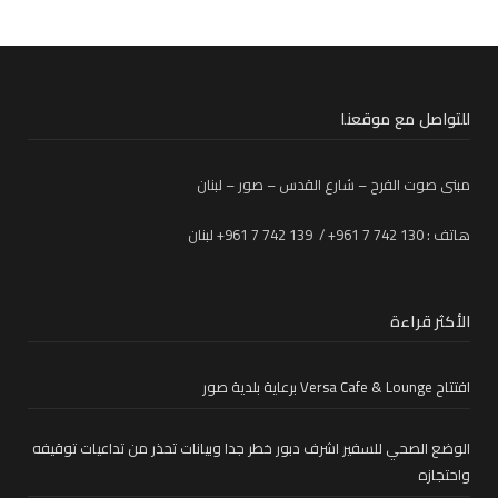
للتواصل مع موقعنا
مبنى صوت الفرح – شارع القدس – صور – لبنان
هاتف : 130 742 7 961+ / 139 742 7 961+ لبنان
الأكثر قراءة
افتتاح Versa Cafe & Lounge برعاية بلدية صور
الوضع الصحي للسفير اشرف دبور خطر جدا وبيانات تحذر من تداعيات توقيفه
واحتجازه