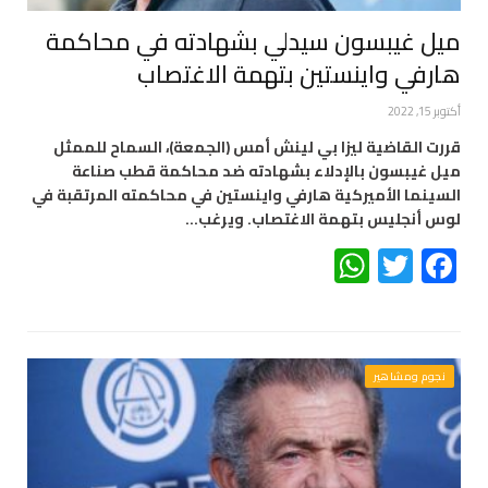
ميل غيبسون سيدلي بشهادته في محاكمة
هارفي واينستين بتهمة الاغتصاب
أكتوبر 15, 2022
قررت القاضية ليزا بي لينش أمس (الجمعة)، السماح للممثل
ميل غيبسون بالإدلاء بشهادته ضد محاكمة قطب صناعة
السينما الأميركية هارفي واينستين في محاكمته المرتقبة في
لوس أنجليس بتهمة الاغتصاب. ويرغب…
WhatsApp
Twitter
Facebook
نجوم ومشاهير