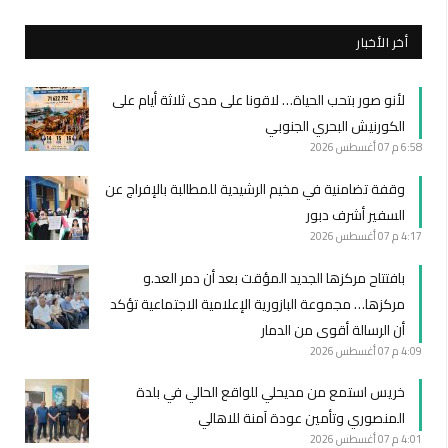
أخر الأخبار
لأنو صور بتحب الحياة… لاقونا على مدى ثلاثة أيام على
الكورنيش البحري الجنوبي
6:58 م
07 أغسطس 2026
وقفة تضامنية في مخيم الرشيدية للمطالبة بالإفراج عن
السفير أشرف دبور
4:17 م
07 أغسطس 2026
بافتتاح مركزها الجديد المؤقت بعد أن دمر العد.و
مركزها… مجموعة البازورية الإعلامية الاجتماعية تؤكد
أن الرسالة أقوى من الدمار
4:09 م
07 أغسطس 2026
خريس استمع من مديحلي للواقع الحالي في بلدة
المنصوري وتأمين عودة آمنة للاهالي
4:01 م
07 أغسطس 2026