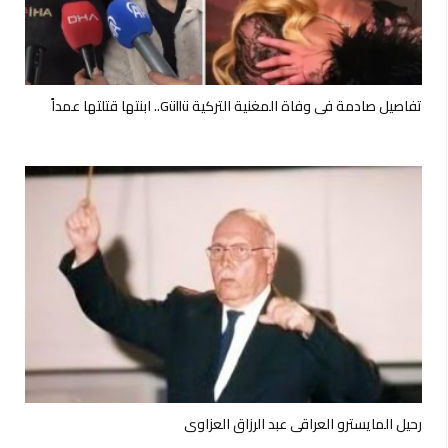
تفاصيل صادمة في وفاة المغنية التركية Güllü.. ابنتها قتلتها عمداً
رحيل المايسترو العراقي عبد الرزاق العزاوي