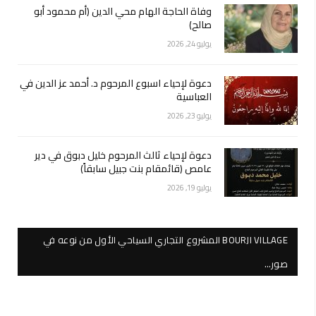
وفاة الحاجة الهام محي الدين (أم محمود أبو
صالح)
يوليو 24, 2026
دعوة لإحياء اسبوع المرحوم د. أحمد عز الدين في
العباسية
يوليو 23, 2026
دعوة لإحياء ثالث المرحوم خليل دبوق في دير
عامص (قائمقام بنت جبيل سابقاً)
يوليو 19, 2026
BOURJI VILLAGE المشروع التجاري السياحي الأول من نوعه في
صور…