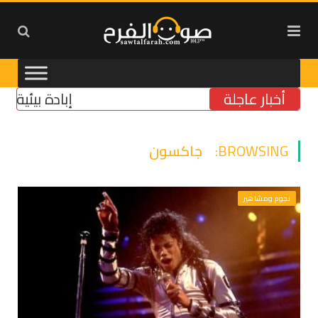
أخبار عاجلة
إبادة بيئية في ال
BROWSING:
جاكسون
نجوم ومشاهير