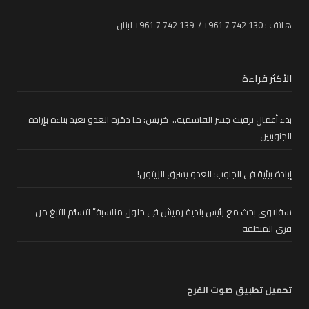
هاتف : 130 742 7 961+ / 139 742 7 961+ لبنان
الأكثر قراءة
بدء أعمال تزفيت جسر القاسمية.. خريس: ما دمّره العدو نعيد بناءه بإرادة
الجنوبيين
إبادة بيئية في الجنوب: العدو يسرق الزيتون!
سقلاوي بحث مع رئيس بلدية رميش في حلول مناسبة” لتسلُّم التبغ من
قرى المنطقة
تحميل تطبيق صوت الفرح