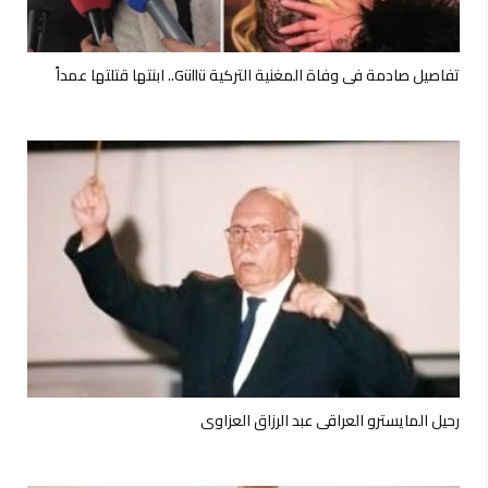
تفاصيل صادمة في وفاة المغنية التركية Güllü.. ابنتها قتلتها عمداً
رحيل المايسترو العراقي عبد الرزاق العزاوي