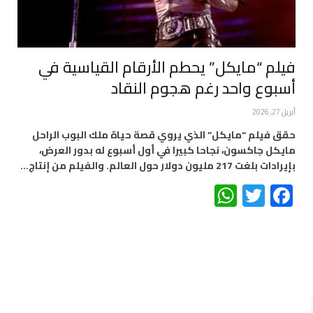
فيلم “مايكل” يحطم اﻷرقام القياسية في
أسبوع واحد رغم هجوم النقاد
أبريل 27, 2026
حقق فيلم “مايكل” الذي يروي قصة حياة ملك البوب الراحل
مايكل جاكسون، نجاحا كبيرا في أول أسبوع له بدور العرض،
بإيرادات بلغت 217 مليون دولار حول العالم. والفيلم من إنتاج…
WhatsApp
Twitter
Facebook