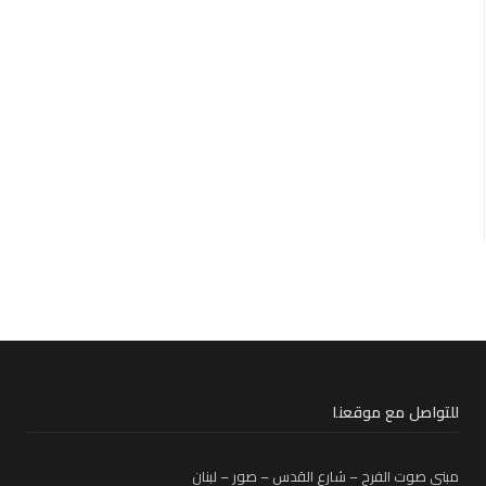
للتواصل مع موقعنا
مبنى صوت الفرح – شارع القدس – صور – لبنان