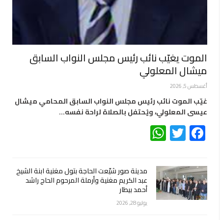
الموت يغيّب نائب رئيس مجلس النواب السابق
ميشال المعلولي
أغسطس 5, 2026
غيّب الموت نائب رئيس مجلس النواب السابق المحامي ميشال
عيسى المعلولي، ويُحتفل بالصلاة لراحة نفسه…
WhatsApp
Twitter
Facebook
مدينة صور شيّعت الحاجة بتول مغنية ابنة الشيخ
عبد الكريم مغنية وأرملة المرحوم الحاج راشد
أحمد بيطار
يوليو 28, 2026