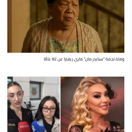
وفاة نجمة “سبايدر مان” ماري ريفيرا عن 82 عامًا