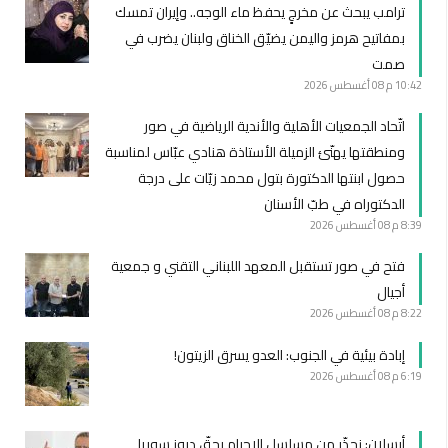
ترامب يبحث عن مخرجٍ يحفظ ماء الوجه.. وإيران تمسك
بمفاتيح هرمز واليمن يضيّق الخناق ولبنان يضرب في
صمت
10:42 م
08 أغسطس 2026
اتّحاد الجمعيات الأهلية والأندية الرياضية في صور
ومنطقتها يهنّئ الزميلة الأستاذة هنادي عبّاس لمناسبة
حصول ابنتها الدكتورة بتول محمد زيّات على درجة
الدكتوراه في طبّ الأسنان
8:39 م
08 أغسطس 2026
فتح في صور تستقبل المعهد اللبناني التقني و جمعية
أجيال
8:22 م
08 أغسطس 2026
إبادة بيئية في الجنوب: العدو يسرق الزيتون!
6:19 م
08 أغسطس 2026
أرسلان: نحذّر من مسلسل الإجرام بحقّ دروز سوريا