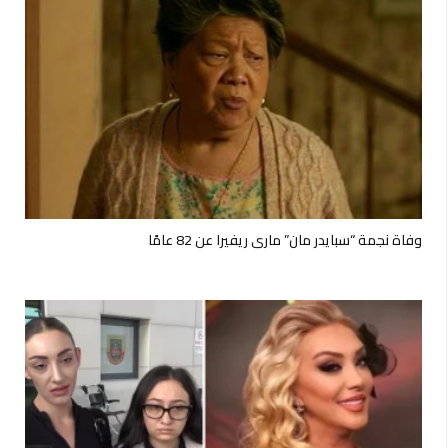
وفاة نجمة “سبايدر مان” ماري ريفيرا عن 82 عامًا