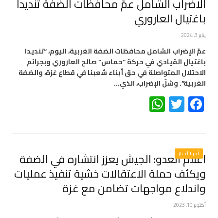
الاضراب الشامل عمّ محافظات الضفة تنديدا
باغتيال العاروري
يناير 3, 2024
عمّ الإضراب الشامل محافظات الضفة الغربية، اليوم، “تنديدا
باغتيال القيادي في حركة “حماس” صالح العاروري وبجرائم
الاحتلال المتواصلة في حق أبناء شعبنا في قطاع غزة، والضفة
الغربية”. وشلّ الإضراب، الذي…
WhatsApp
Twitter
Facebook
أخر الأخبار
اعلام العدو: الجيش يعزز انتشاره في الضفة
ويكثف حملة ‫الاعتقالات خشية تنفيذ عمليات
واندلاع مواجهات تضامن مع غزة
أكتوبر 10, 2023