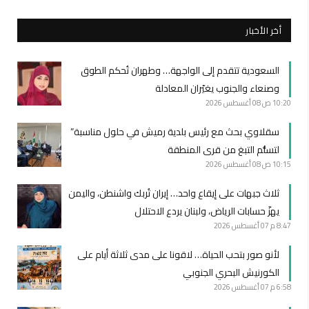
أخر الأخبار
السعودية تتقدم إلى الواجهة… وطهران تُحكم الطوق
وصنعاء والجنوب يغيّران المعادلة
10:20 ص
08 أغسطس 2026
سقلاوي بحث مع رئيس بلدية رميش في حلول مناسبة”
لتسلُّم التبغ من قرى المنطقة
10:15 ص
08 أغسطس 2026
ثلاث جبهات على إيقاع واحد… إيران تُربك واشنطن، واليمن
يهزّ حسابات الرياض، ولبنان يردع الاحتلال
8:47 م
07 أغسطس 2026
لأنو صور بتحب الحياة… لاقونا على مدى ثلاثة أيام على
الكورنيش البحري الجنوبي
6:58 م
07 أغسطس 2026