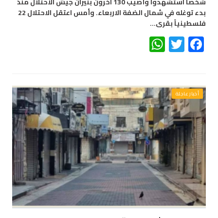
شخصاً استشهدوا وأصيب 130 آخرون بنيران جيش الاحتلال منذ
بدء توغله في شمال الضفة الاربعاء. وأمس اعتقل الاحتلال 22
فلسطينياً بقرى…
WhatsApp
Twitter
Facebook
أخبار عاجلة