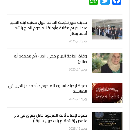
WhatsApp
Twitter
Facebook
مدينة صور شيّعت الحاجة بتول مغنية ابنة الشيخ
عبد الكريم مغنية وأرملة المرحوم الحاج راشد
أحمد بيطار
يوليو 28, 2026
وفاة الحاجة الهام محي الدين (أم محمود أبو
صالح)
يوليو 24, 2026
دعوة لإحياء اسبوع المرحوم د. أحمد عز الدين في
العباسية
يوليو 23, 2026
دعوة لإحياء ثالث المرحوم خليل دبوق في دير
عامص (قائمقام بنت جبيل سابقاً)
يوليو 19, 2026