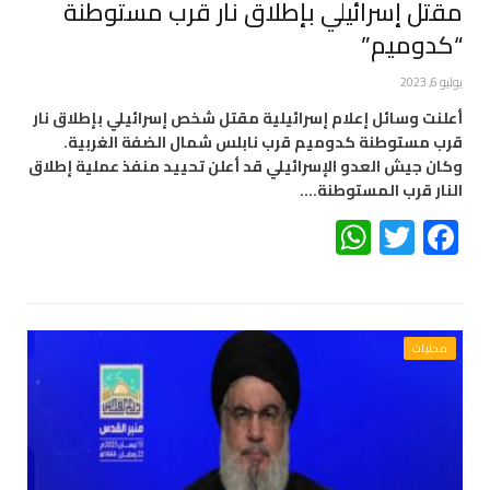
مقتل إسرائيلي بإطلاق نار قرب مستوطنة
“كدوميم”
يوليو 6, 2023
أعلنت وسائل إعلام إسرائيلية مقتل شخص إسرائيلي بإطلاق نار
قرب مستوطنة كدوميم قرب نابلس شمال الضفة الغربية.
وكان جيش العدو الإسرائيلي قد أعلن تحييد منفذ عملية إطلاق
النار قرب المستوطنة.…
WhatsApp
Twitter
Facebook
محليات