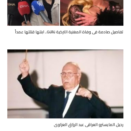
تفاصيل صادمة في وفاة المغنية التركية Güllü.. ابنتها قتلتها عمداً
رحيل المايسترو العراقي عبد الرزاق العزاوي