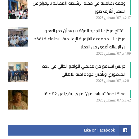
وقفة تضامنية في مخيم الرشيدية للمطالبة بالإفراج عن
السفير أشرف دبور
4:17 م
07 أغسطس 2026
بافتتاح مركزها الجديد المؤقت بعد أن دمر العد.و
مركزها… مجموعة البازورية الإعلامية الاجتماعية تؤكد
أن الرسالة أقوى من الدمار
4:09 م
07 أغسطس 2026
خريس استمع من مديحلي للواقع الحالي في بلدة
المنصوري وتأمين عودة آمنة للاهالي
4:01 م
07 أغسطس 2026
وفاة نجمة “سبايدر مان” ماري ريفيرا عن 82 عامًا
3:42 م
07 أغسطس 2026
Like on Facebook