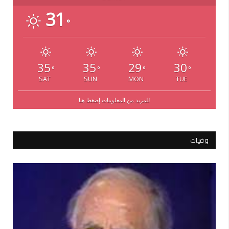
31
°
35
35
29
30
°
°
°
°
SAT
SUN
MON
TUE
للمزيد من المعلومات إضغط هنا
وفيات