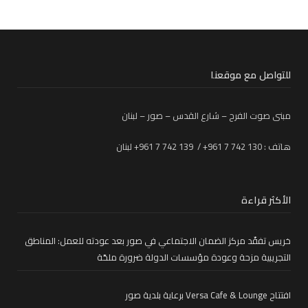
للتواصل مع موقعنا
مبنى صوت الفرح – شارع القدس – صور – لبنان
هاتف : 130 742 7 961+ / 139 742 7 961+ لبنان
الأكثر قراءة
خريس تفقّد مركز الضمان الاجتماعي في صور بعد عودته للعمل: المناطق
التجريبية مزحة وعودة مؤسسات الدولة ضرورة ملحّة
افتتاح Versa Cafe & Lounge برعاية بلدية صور