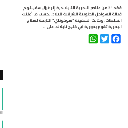
فقد 31 من عناصر البحرية التايلاندية إثر غرق سفينتهم
قبالة السواحل الجنوبية الشرقية للبلاد، بحسب ما أعلنت
السلطات. وكانت السفينة “سوخوتاي” التابعة لسلاح
البحرية تقوم بدورية في خليج تايلاند، على…
WhatsApp
Twitter
Facebook
:35