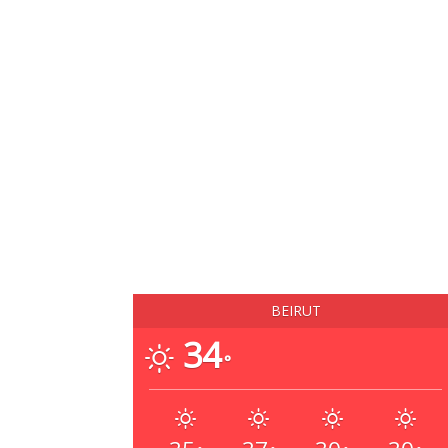
BEIRUT
34
°