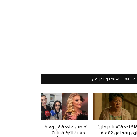
مشاهير.. سينما وتلفزيون
اة نجمة “سبايدر مان”
تفاصيل صادمة في وفاة
ي ريفيرا عن 82 عامًا
المغنية التركية Güllü..