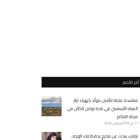
أخر الأخبار
مناشدة عاجلة لتأمين مولّد كهرباء لبئر
المياه الأساسي في بلدة تولين الكائن في
محلة القدّام
11 ص
09 أغسطس 2026
ترامب يبحث عن مخرجٍ يحفظ ماء الوجه..