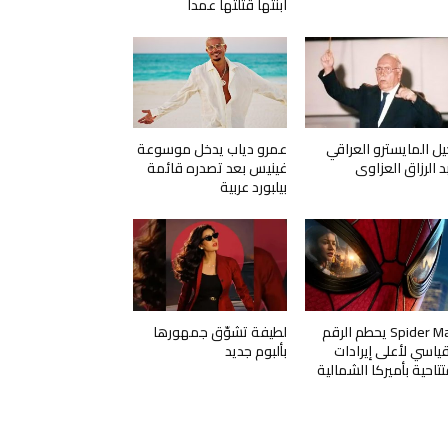
ابنتها قتلتها عمداً
يل المايسترو العراقي
عمرو دياب يدخل موسوعة
د الرزاق العزاوي
غينيس بعد تصدره قائمة
بيلبورد عربية
Spider Man يحطم الرقم
لطيفة تشوّق جمهورها
قياسي لأعلى إيرادات
بألبوم جديد
تتاحية بأميركا الشمالية