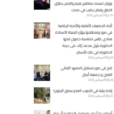
وإيران تمسك بمفاتيح هرمز واليمن يضيّق
الخناق ولبنان يضرب في صمت
10 م
08 أغسطس 2026
اتّحاد الجمعيات الأهلية والأندية الرياضية
في صور ومنطقتها يهنّئ الزميلة الأستاذة
هنادي عبّاس لمناسبة حصول ابنتها
الدكتورة بتول محمد زيّات على درجة
الدكتوراه في طبّ الأسنان
8 م
08 أغسطس 2026
فتح في صور تستقبل المعهد اللبناني
التقني و جمعية أجيال
8 م
08 أغسطس 2026
إبادة بيئية في الجنوب: العدو يسرق الزيتون!
6 م
08 أغسطس 2026
أرسلان: نحذّر من مسلسل الإجرام بحقّ دروز