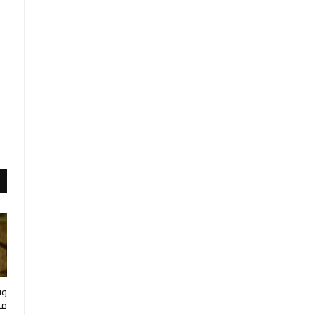
وف
مار