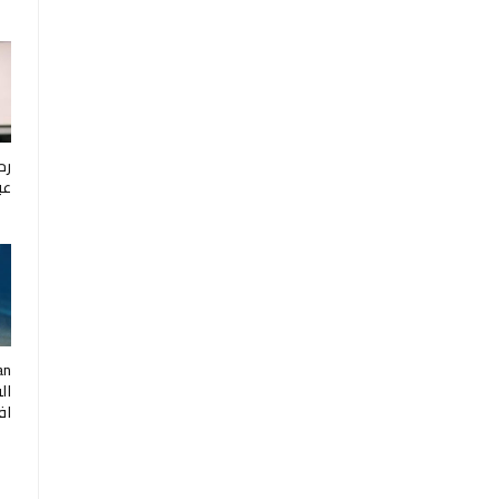
رح
عب
ال
اف