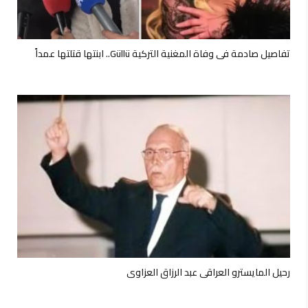
تفاصيل صادمة في وفاة المغنية التركية Güllü.. ابنتها قتلتها عمداً
رحيل المايسترو العراقي عبد الرزاق العزاوي