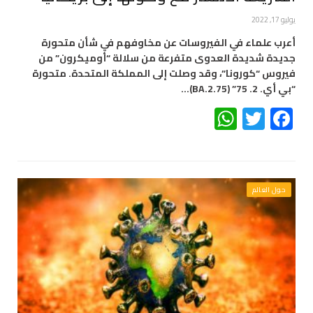
يوليو 17, 2022
أعرب علماء في الفيروسات عن مخاوفهم في شأن متحورة
جديدة شديدة العدوى متفرعة من سلالة “أوميكرون” من
فيروس “كورونا”، وقد وصلت إلى المملكة المتحدة. متحورة
“بي أي. 2. 75” (BA.2.75)…
WhatsApp
Twitter
Facebook
حول العالم