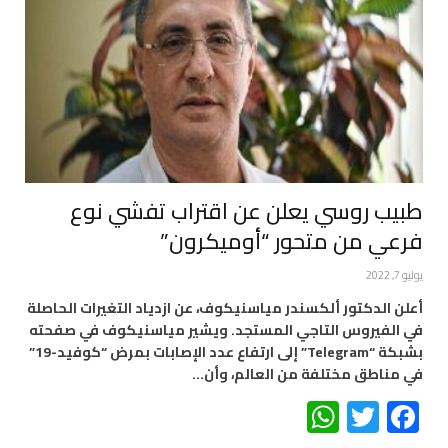
طبيب روسي يعلن عن اقتراب تفشي نوع
فرعي من متحور “أوميكرون”
يوليو 7, 2022
أعلن الدكتور ألكسندر مياسنيكوف، عن ازدياد التغيرات الحاصلة
في الفيروس التاجي المستجد. ويشير مياسنيكوف في صفحته
بشبكة “Telegram” إلى ارتفاع عدد الإصابات بمرض “كوفيد-19”
في مناطق مختلفة من العالم، وأن…
WhatsApp
Twitter
Facebook