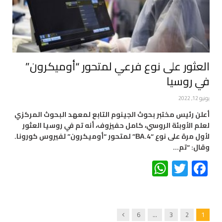
العثور على نوع فرعي لمتحور “أوميكرون”
في روسيا
يونيو 12, 2022
أعلن رئيس مختبر بحوث الجينوم التابع لمعهد البحوث المركزي
لعلم الأوبئة الروسي، كامل حفيزوف، أنه تم في روسيا العثور
لأول مرة على نوع “ВА.4” لمتحور “أوميكرون” لفيروس كورونا.
وقال: “تم…
WhatsApp
Twitter
Facebook
Next
6
…
3
2
1