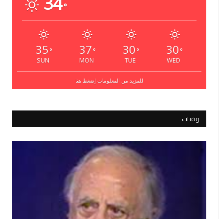
34
°
35
37
30
30
°
°
°
°
SUN
MON
TUE
WED
للمزيد من المعلومات إضغط هنا
وفيات