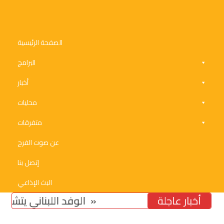
الصفحة الرئيسية
البرامج
أخبار
محليات
متفرقات
عن صوت الفرح
إتصل بنا
البث الإذاعي
أخبار عاجلة
تخوّف من استمرار تشدّد ومماطلة «اسرائيل»
الوفد اللبناني يتشدد في مس