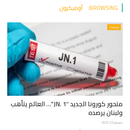
BROWSING:
أوميكرون
محليات
متحور كورونا الجديد JN. 1″”… العالم يتأهب
ولبنان يرصده
ديسمبر 23, 2023