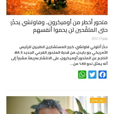
متحور أخطر من أوميكرون.. وفاوتشي يحذّر:
حتى الملقَّحين لن يحموا أنفسهم
يوليو 13, 2022
حذّر أنتوني فاوتشي، كبير المستشارين الطبيين للرئيس
الأمريكي جو بايدن، من قدرة المتحور الفرعي الجديد BA.5،
الناجم عن المتحور أوميكرون، على الانتشار سريعاً، مشيراً إلى
أنه يمثل نحو 60% من…
WhatsApp
Twitter
Facebook
حول العالم