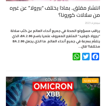
انتشار مقلق.. بماذا يختلف “بيرولا” عن غيره
من سلالات كورونا؟
سبتمبر 4, 2023
يراقب مسؤولو الصحة في جميع أنحاء العالم عن كثب سلالة
“بيرولا كوفيد” المتغير المعروف علميا باسم BA.2.86، الذي
ينتشر بسرعة في جميع أنحاء العالم. ما الذي يجعل BA.2.86
مختلفا؟ قال…
WhatsApp
Twitter
Facebook
صحة وتغذية