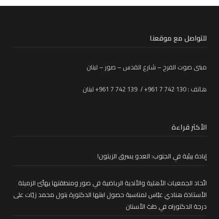
للتواصل مع موقعنا
مبنى صوت الفرح – شارع القدس – صور – لبنان
هاتف : 130 742 7 961+ / 139 742 7 961+ لبنان
الأكثر قراءة
إبادة بيئية في الجنوب: العدو يسرق الزيتون!
اتّحاد الجمعيات الأهلية والأندية الرياضية في صور ومنطقتها يهنّئ الزميلة
الأستاذة هنادي عبّاس لمناسبة حصول ابنتها الدكتورة بتول محمد زيّات على
درجة الدكتوراه في طبّ الأسنان