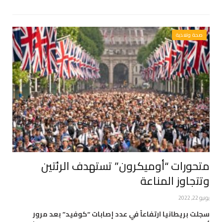
صحة وتغذية
متحورات “أوميكرون” تستهدف الرئتين
وتتجاوز المناعة
يونيو 22, 2022
سجلت بريطانيا ارتفاعاً في عدد إصابات “كوفيد” بعد مرور