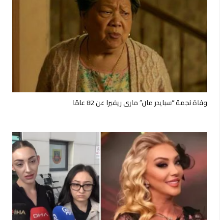
وفاة نجمة “سبايدر مان” ماري ريفيرا عن 82 عامًا