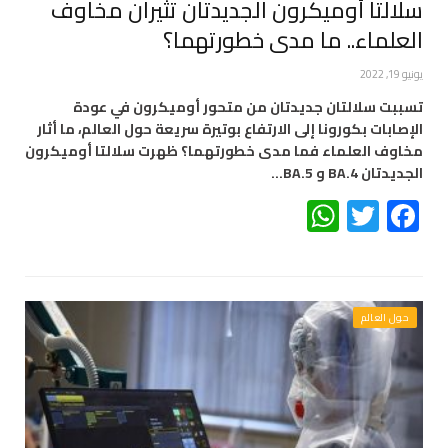
سلالتا أوميكرون الجديدتان تثيران مخاوف
العلماء.. ما مدى خطورتهما؟
يونيو 19, 2022
تسببت سلالتان جديدتان من متحور أوميكرون في عودة
الإصابات بكورونا إلى الارتفاع بوتيرة سريعة حول العالم، ما أثار
مخاوف العلماء فما مدى خطورتهما؟ ظهرت سلالتا أوميكرون
الجديدتان BA.4 و BA.5…
WhatsApp
Twitter
Facebook
حول العالم