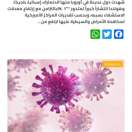
شهدت دول عديدة في أوروبا منها الدنمارك، إسبانيا، بلجيكا
وهولندا انتشاراً كبيراً لمتحور “JN. 1″بالتزامن مع إرتفاع معدلات
الاستشفاء بسببه، وبحسب تقديرات المراكز الأميركية
لمكافحة الأمراض والسيطرة عليها ارتفع من…
WhatsApp
Twitter
Facebook
صحة وتغذية