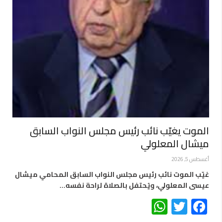
الموت يغيّب نائب رئيس مجلس النواب السابق
ميشال المعلولي
أغسطس 5, 2026
غيّب الموت نائب رئيس مجلس النواب السابق المحامي ميشال
عيسى المعلولي، ويُحتفل بالصلاة لراحة نفسه…
WhatsApp
Twitter
Facebook