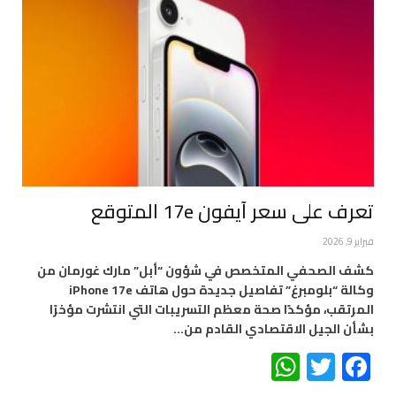
تعرف على سعر آيفون 17e المتوقع
فبراير 9, 2026
كشف الصحفي المتخصص في شؤون “أبل” مارك غورمان من
وكالة “بلومبرغ” تفاصيل جديدة حول هاتف iPhone 17e
المرتقب، مؤكدًا صحة معظم التسريبات التي انتشرت مؤخرًا
بشأن الجيل الاقتصادي القادم من…
WhatsApp
Twitter
Facebook