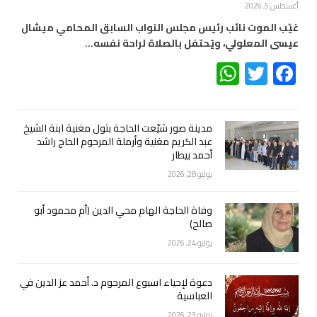
أغسطس 5, 2026
غيّب الموت نائب رئيس مجلس النواب السابق المحامي ميشال
عيسى المعلولي، ويُحتفل بالصلاة لراحة نفسه…
WhatsApp
Twitter
Facebook
مدينة صور شيّعت الحاجة بتول مغنية ابنة الشيخ
عبد الكريم مغنية وأرملة المرحوم الحاج راشد
أحمد بيطار
يوليو 28, 2026
وفاة الحاجة الهام محي الدين (أم محمود أبو
صالح)
يوليو 24, 2026
دعوة لإحياء اسبوع المرحوم د. أحمد عز الدين في
العباسية
يوليو 23, 2026