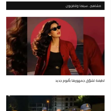
مشاهير.. سينما وتلفزيون
لطيفة تشوّق جمهورها بألبوم جديد