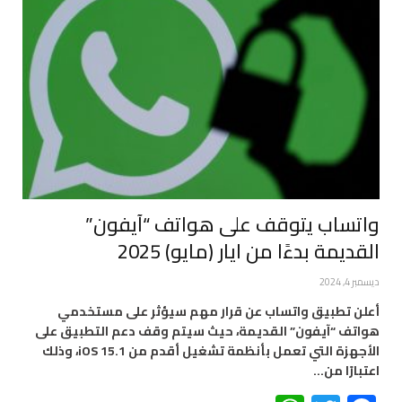
واتساب يتوقف على هواتف “آيفون”
القديمة بدءًا من ايار (مايو) 2025
ديسمبر 4, 2024
أعلن تطبيق واتساب عن قرار مهم سيؤثر على مستخدمي
هواتف “آيفون” القديمة، حيث سيتم وقف دعم التطبيق على
الأجهزة التي تعمل بأنظمة تشغيل أقدم من iOS 15.1، وذلك
اعتبارًا من…