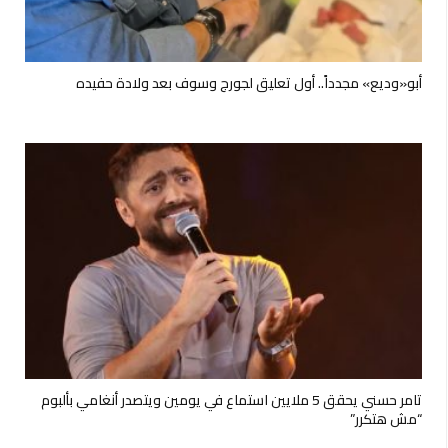
أبو«وديع» مجدداً.. أول تعليق لجورج وسوف بعد ولادة حفيده
تامر حسني يحقق 5 ملايين استماع في يومين ويتصدر أنغامي بألبوم
“مش هتكرر”