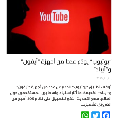
“يوتيوب” يودّع عددا من أجهزة “آيفون”
و”آيباد”
يونيو 9, 2025
أوقف تطبيق “يوتيوب” الدعم عن عدد من أجهزة “آيفون”
و”آيباد” القديمة، ما أثار استياء واسعا بين المستخدمين حول
العالم. فمع التحديث الأخير للتطبيق على نظام iOS، أصبح من
الضروري تشغيل…
WhatsApp
Twitter
Facebook