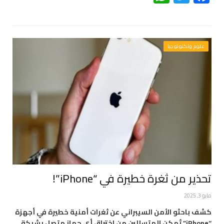
علوم وتكنولوجيا
تحذير من ثغرة خطيرة في “iPhone”!
مايو 3, 2025
كشف باحثو الأمن السيبراني عن ثغرات أمنية خطيرة في أجهزة
“iPhone” تُمكن المتسللين من اختراق أي جهاز متصل بشبكة