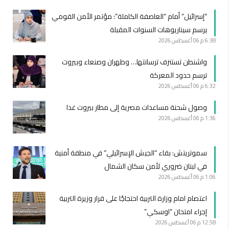
“إسرائيل” أمام “العاصفة الكاملة”: مؤتمر الأمن القومي
يرسم سيناريوهات السنوات المقبلة
6:38 م
06 أغسطس 2026
واشنطن تستنزف ترسانتها… وطهران وصنعاء وبيروت
ترسم حدود المعركة
6:32 م
06 أغسطس 2026
وصول شحنة مساعدات مصرية إلى مطار بيروت غدا
1:36 م
06 أغسطس 2026
سموتريتش: بقاء “الجيش الإسرائيلي” في منطقة أمنية
في لبنان ضروري لأمن سكان الشمال
1:06 م
06 أغسطس 2026
اعتصام امام وزارة التربية احتجاجًا على قرار وزيرة التربية
إجراء امتحان “اوسكي”
12:58 م
06 أغسطس 2026