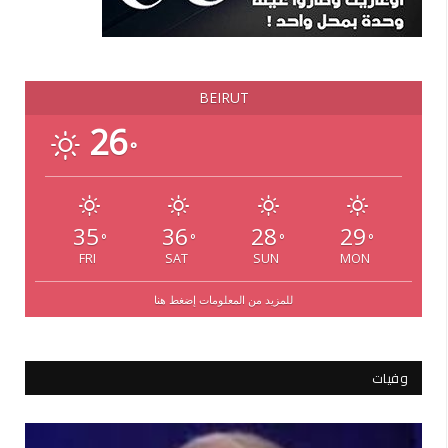
BEIRUT
26
°
35
36
28
29
°
°
°
°
FRI
SAT
SUN
MON
للمزيد من المعلومات إضغط هنا
وفيات