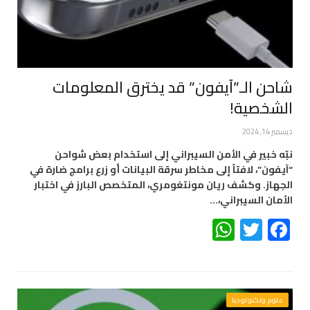
شاحن الـ”آيفون” قد يخترق المعلومات
الشخصية!
ديسمبر 14, 2024
نبّه خبير في الأمن السيبراني إلى استخدام بعض شواحن
“آيفون”، لافتاً إلى مخاطر سرقة البيانات أو زرع برامج ضارة في
الجهاز. وكشف ريان مونتغومري، المتخصص البارز في اختبار
الأمان السيبراني،…
WhatsApp
Twitter
Facebook
علوم وتكنولوجيا