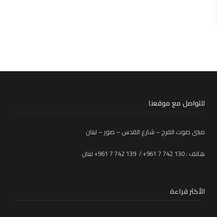
للتواصل مع موقعنا
مبنى صوت الفرح – شارع القدس – صور – لبنان
هاتف : 130 742 7 961+ / 139 742 7 961+ لبنان
الأكثر قراءة