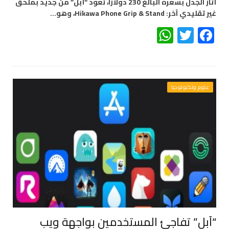
أثار الجدل بسعره البالغ 230 دولاراً، تعود “أبل” من جديد بملحق
غير تقليدي آخر: Hikawa Phone Grip & Stand، وهو…
WhatsApp
Twitter
Facebook
علوم وتكنولوجيا
“آبل” تفاجئ المستخدمين بواجهة ويب