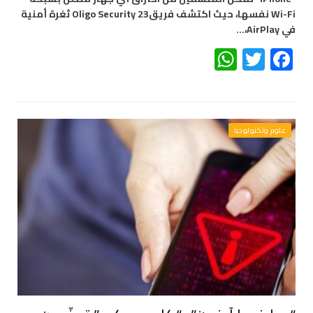
Wi-Fi نفسها، حيث اكتشف فريقOligo Security 23 ثغرة أمنية
في AirPlay،…
WhatsApp
Twitter
Facebook
علوم وتكنولوجيا