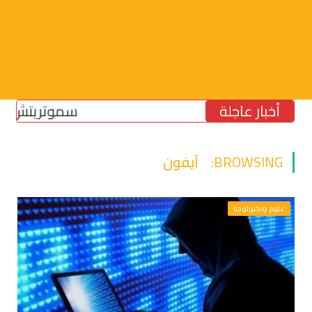
أخبار عاجلة
سموتريتش: بقاء “ال
BROWSING:
آيفون
علوم وتكنولوجيا