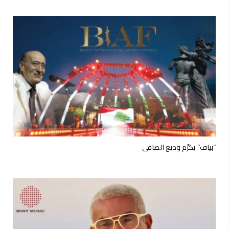
“بياف” يكرّم وديع الصافي