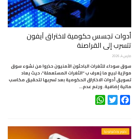
أدوات تجسس حكومية لاختراق آيفون
تتسرب إلى القراصنة
مارس 4, 2026
سوق سوداء للثغرات الباحثون الأمنيون حذروا من نشوء سوق
موازية لبيع ما يُعرف ب “الثغرات المستعملة”، حيث يعاد
تسويق أدوات الاختراق الحكومية بعد تسربها لتحقيق مكاسب
مالية إضافية. ورغم عدم…
WhatsApp
Twitter
Facebook
علوم وتكنولوجيا