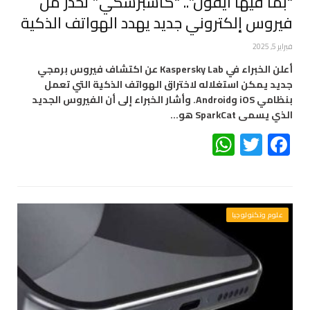
“بما فيها آيفون”.. “كاسبرسكي” تحذّر من
فيروس إلكتروني جديد يهدد الهواتف الذكية
فبراير 5, 2025
أعلن الخبراء في Kaspersky Lab عن اكتشاف فيروس برمجي
جديد يمكن استغلاله لاختراق الهواتف الذكية التي تعمل
بنظامي iOS وAndroid. وأشار الخبراء إلى أن الفيروس الجديد
الذي يسمى SparkCat هو…
WhatsApp
Twitter
Facebook
علوم وتكنولوجيا