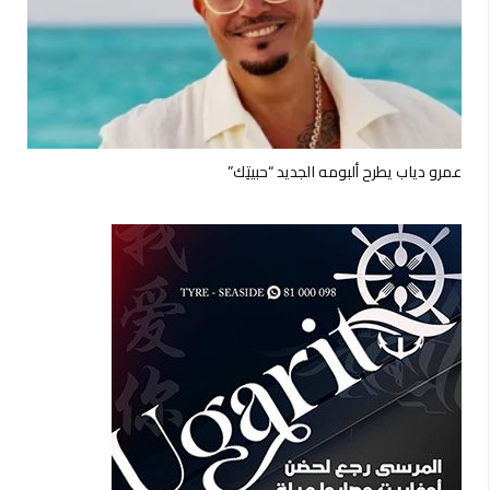
عمرو دياب يطرح ألبومه الجديد “حبيتِك”