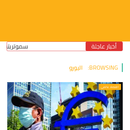
أخبار عاجلة
سموتريتش: بقاء “
BROWSING:
اليورو
اقتصاد عالمي