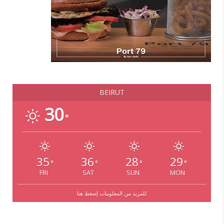
BEIRUT
30
°
35
36
28
29
°
°
°
°
FRI
SAT
SUN
MON
للمزيد من المعلومات إضغط هنا