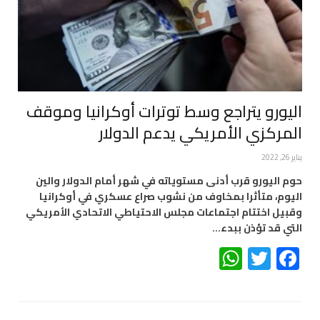
اليورو يتراجع وسط توترات أوكرانيا وموقف
المركزي الأمريكي يدعم الدولار
يناير 26, 2022
حوم اليورو قرب أدنى مستوياته في شهر أمام الدولار والين
اليوم، متأثرا بمخاوف من نشوب صراع عسكري في أوكرانيا
وقبيل اختتام اجتماعات مجلس الاحتياطي الاتحادي الأمريكي
التي قد تؤذن ببدء…
WhatsApp
Twitter
Facebook