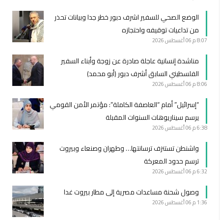
الوضع الصحي للسفير اشرف دبور خطر جدا وبيانات تحذر
من تداعيات توقيفه واحتجازه
8:07 م
06 أغسطس 2026
مناشدة إنسانية عاجلة صادرة عن زوجة وأبناء السفير
الفلسطيني السابق أشرف دبور (أبو محمد)
8:06 م
06 أغسطس 2026
“إسرائيل” أمام “العاصفة الكاملة”: مؤتمر الأمن القومي
يرسم سيناريوهات السنوات المقبلة
6:38 م
06 أغسطس 2026
واشنطن تستنزف ترسانتها… وطهران وصنعاء وبيروت
ترسم حدود المعركة
6:32 م
06 أغسطس 2026
وصول شحنة مساعدات مصرية إلى مطار بيروت غدا
1:36 م
06 أغسطس 2026