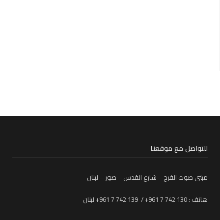
للتواصل مع موقعنا
مبنى صوت الفرح – شارع القدس – صور – لبنان
هاتف : 130 742 7 961+ / 139 742 7 961+ لبنان