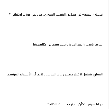
نجمة «الهيبة» في مجلس الشعب السوري.. من هي روزينا لاذقاني؟
تكريم ياسمين عبد العزيز وأحمد سعد فى كاليفورنيا
السباق يشتعل لاختيار جيمس بوند الجديد.. وهذه أبرز الأسماء المرشحة
جوليا بطرس: “كلّن يا جنوب باعوك الكلام”