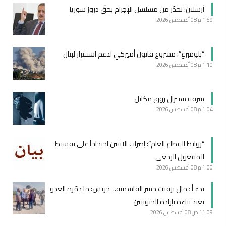
أرسلان: نحذّر من مسلسل الإجرام بحقّ دروز سوريا
1:59 م
08 أغسطس 2026
“بلومبرغ”: مشروع قانون أميركي لدعم استقرار لبنان
1:10 م
08 أغسطس 2026
سرقة سنترال زوق مكايل
1:04 م
08 أغسطس 2026
“روابط القطاع العام”: إضراب الاثنين احتجاجاً على تقسيط
المفعول الرجعي
1:00 م
08 أغسطس 2026
بدء أعمال تزفيت جسر القاسمية.. خريس: ما دمّره العدو
نعيد بناءه بإرادة الجنوبيين
11:09 ص
08 أغسطس 2026