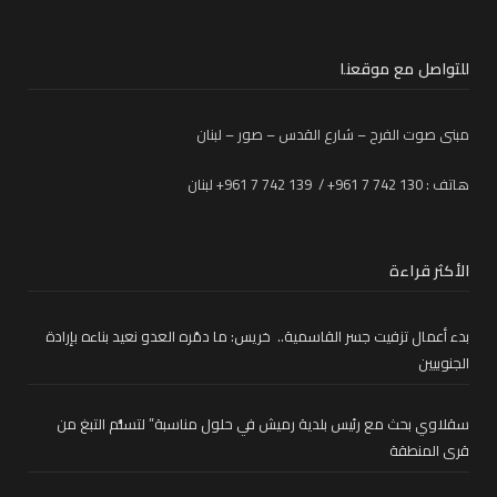
للتواصل مع موقعنا
مبنى صوت الفرح – شارع القدس – صور – لبنان
هاتف : 130 742 7 961+ / 139 742 7 961+ لبنان
الأكثر قراءة
بدء أعمال تزفيت جسر القاسمية.. خريس: ما دمّره العدو نعيد بناءه بإرادة
الجنوبيين
سقلاوي بحث مع رئيس بلدية رميش في حلول مناسبة” لتسلُّم التبغ من
قرى المنطقة