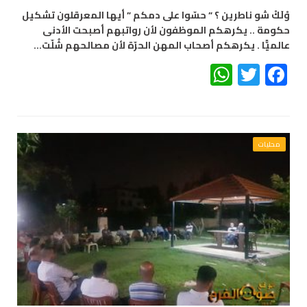
وْلَكْ شو ناطرين ؟ ” حسّوا على دمكم ” أيها المعرقلون تشكيل
حكومة .. يكرهكم الموظفون لأن رواتبهم أصبحت الأدنى
عالميًّا . يكرهكم أصحاب المهن الحرّة لأن مصالحهم شُلّت…
WhatsApp
Twitter
Facebook
محليات