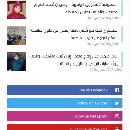
السعودية تتقدم إلى الواجهة… وطهران تُحكم الطوق
وصنعاء والجنوب يغيّران المعادلة
10:20 ص
08 أغسطس 2026
سقلاوي بحث مع رئيس بلدية رميش في حلول مناسبة”
لتسلُّم التبغ من قرى المنطقة
10:15 ص
08 أغسطس 2026
ثلاث جبهات على إيقاع واحد… إيران تُربك واشنطن، واليمن
يهزّ حسابات الرياض، ولبنان يردع الاحتلال
8:47 م
07 أغسطس 2026
Like on Facebook
Follow on Twitter
Follow on Instagram
Subscribe on YouTube