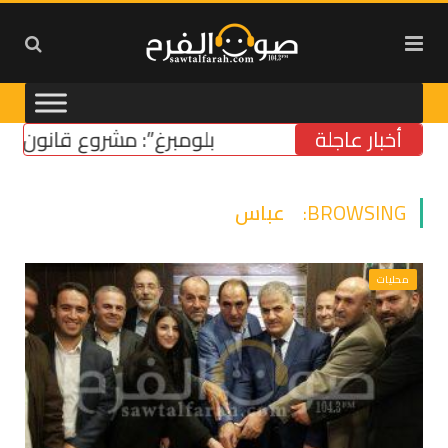
أخبار عاجلة
“بلومبرغ”: مشروع قانون أميركي 
BROWSING:
عباس
محليات