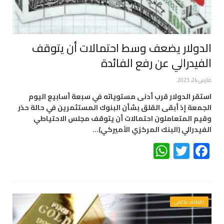
الدولار يضعف وسط احتمالات أن يتوقف
الفيدرالي عن رفع الفائدة
مارس 24, 2023
استقر الدولار قرب أدنى مستوياته في سبعة أسابيع اليوم
الجمعة إذ أبقى القلق بشأن البنوك المستثمرين في حالة حذر
وقيم المتعاملون احتمالات أن يتوقف مجلس الاحتياطي
الفيدرالي (البنك المركزي الأميركي)…
WhatsApp
Twitter
Facebook
اقتصاد عالمي