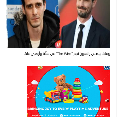
وفاة جيمس رانسون نجم “The Wire” عن ستّة وأربعين عامًا