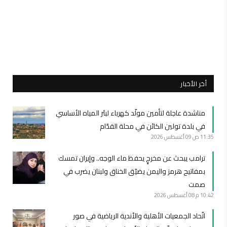
أخر الأخبار
مناشدة عاجلة لتأمين مولّد كهرباء لبئر المياه الأساسي
في بلدة تولين الكائن في محلة القدّام
11:35 ص
09 أغسطس 2026
ترامب يبحث عن مخرجٍ يحفظ ماء الوجه.. وإيران تمسك
بمفاتيح هرمز واليمن يضيّق الخناق ولبنان يضرب في
صمت
10:42 م
08 أغسطس 2026
اتّحاد الجمعيات الأهلية والأندية الرياضية في صور