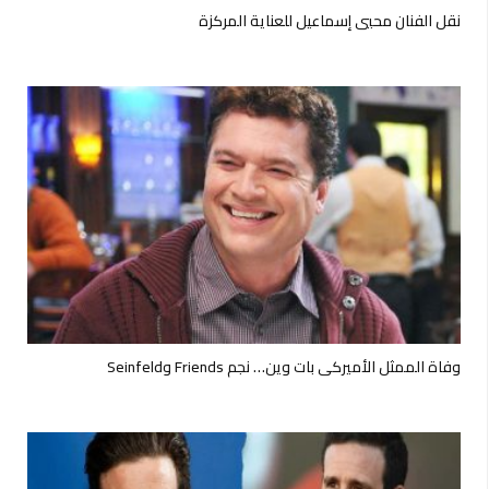
نقل الفنان محيي إسماعيل للعناية المركزة
وفاة الممثل الأميركي بات وين… نجم Friends وSeinfeld