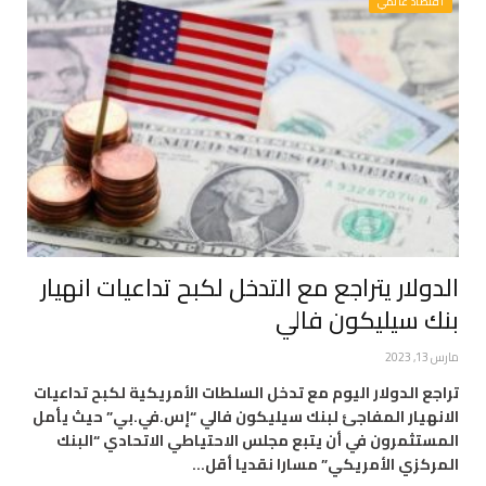
اقتصاد عالمي
الدولار يتراجع مع التدخل لكبح تداعيات انهيار
بنك سيليكون فالي
مارس 13, 2023
تراجع الدولار اليوم مع تدخل السلطات الأمريكية لكبح تداعيات
الانهيار المفاجئ لبنك سيليكون فالي “إس.في.بي” حيث يأمل
المستثمرون في أن يتبع مجلس الاحتياطي الاتحادي “البنك
المركزي الأمريكي” مسارا نقديا أقل…