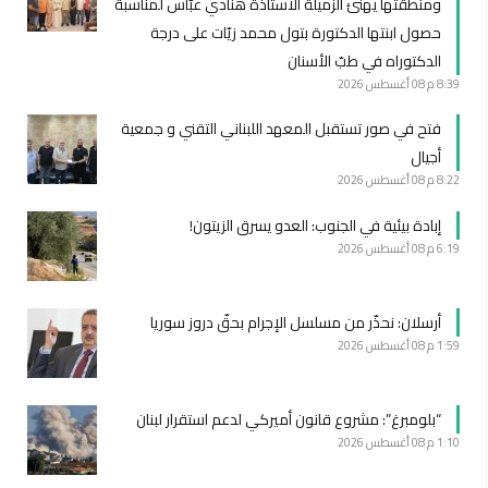
ومنطقتها يهنّئ الزميلة الأستاذة هنادي عبّاس لمناسبة
حصول ابنتها الدكتورة بتول محمد زيّات على درجة
الدكتوراه في طبّ الأسنان
8:39 م
08 أغسطس 2026
فتح في صور تستقبل المعهد اللبناني التقني و جمعية
أجيال
8:22 م
08 أغسطس 2026
إبادة بيئية في الجنوب: العدو يسرق الزيتون!
6:19 م
08 أغسطس 2026
أرسلان: نحذّر من مسلسل الإجرام بحقّ دروز سوريا
1:59 م
08 أغسطس 2026
“بلومبرغ”: مشروع قانون أميركي لدعم استقرار لبنان
1:10 م
08 أغسطس 2026