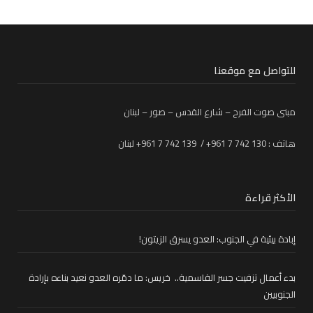
للتواصل مع موقعنا
مبنى صوت الفرح – شارع القدس – صور – لبنان
هاتف : 130 742 7 961+ / 139 742 7 961+ لبنان
الأكثر قراءة
إبادة بيئية في الجنوب: العدو يسرق الزيتون!
بدء أعمال تزفيت جسر القاسمية.. خريس: ما دمّره العدو نعيد بناءه بإرادة
الجنوبيين