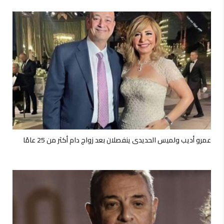
عمرو أديب ولميس الحديدي ينفصلان بعد زواج دام أكثر من 25 عامًا