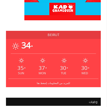
BEIRUT
34
°
35
37
30
30
°
°
°
°
SUN
MON
TUE
WED
للمزيد من المعلومات إضغط هنا
وفيات